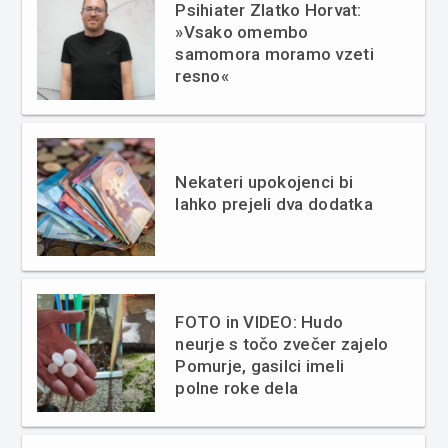
Psihiater Zlatko Horvat:
»Vsako omembo
samomora moramo vzeti
resno«
Nekateri upokojenci bi
lahko prejeli dva dodatka
FOTO in VIDEO: Hudo
neurje s točo zvečer zajelo
Pomurje, gasilci imeli
polne roke dela