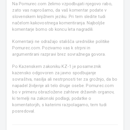
Na Pomurec.com želimo vzpodbujati njegovo rabo,
zato vas naprošamo, da vaš komentar podate v
slovenskem knjižnem jeziku. Pri tem sledite tudi
načelom kakovostnega komentiranja. Najboljše
komentarje bomo ob koncu leta nagradili.
Komentarji ne odražajo stališča uredniške politike
Pomurec.com. Pozivamo vas k strpni in
argumentirani razpravi brez sovražnega govora.
Po Kazenskem zakoniku KZ-1 je posameznik
kazensko odgovoren za javno spodbujanje
sovraštva, nasilja ali nestrpnosti ter za grožnjo, da bo
napadel življenje ali telo druge osebe. Pomurec.com
bo v primeru obrazložene zahteve državnih organov,
ki temelji na zakonski podlagi, podatke o
komentatorjih, s katerimi razpolagamo, tem tudi
posredoval.