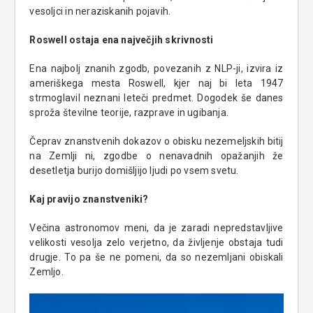
vesoljci in neraziskanih pojavih.
Roswell ostaja ena največjih skrivnosti
Ena najbolj znanih zgodb, povezanih z NLP-ji, izvira iz
ameriškega mesta Roswell, kjer naj bi leta 1947
strmoglavil neznani leteči predmet. Dogodek še danes
sproža številne teorije, razprave in ugibanja.
Čeprav znanstvenih dokazov o obisku nezemeljskih bitij
na Zemlji ni, zgodbe o nenavadnih opažanjih že
desetletja burijo domišljijo ljudi po vsem svetu.
Kaj pravijo znanstveniki?
Večina astronomov meni, da je zaradi nepredstavljive
velikosti vesolja zelo verjetno, da življenje obstaja tudi
drugje. To pa še ne pomeni, da so nezemljani obiskali
Zemljo.