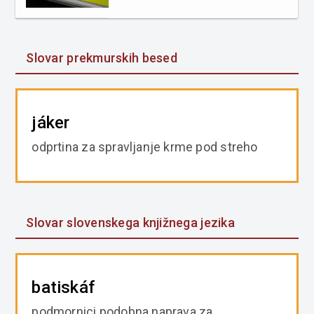
Slovar prekmurskih besed
jáker
odprtina za spravljanje krme pod streho
Slovar slovenskega knjižnega jezika
batiskáf
podmornici podobna naprava za