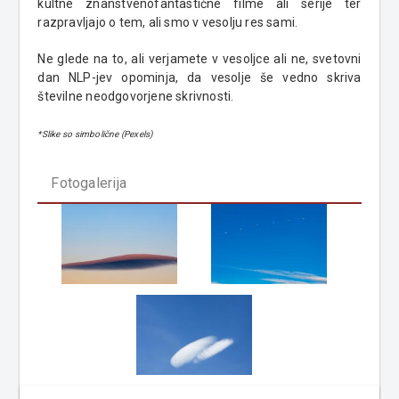
kultne znanstvenofantastične filme ali serije ter
razpravljajo o tem, ali smo v vesolju res sami.
Ne glede na to, ali verjamete v vesoljce ali ne, svetovni
dan NLP-jev opominja, da vesolje še vedno skriva
številne neodgovorjene skrivnosti.
*Slike so simbolične (Pexels)
Fotogalerija