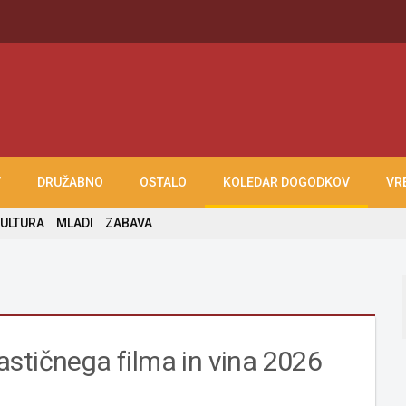
T
DRUŽABNO
OSTALO
KOLEDAR DOGODKOV
VR
ULTURA
MLADI
ZABAVA
stičnega filma in vina 2026