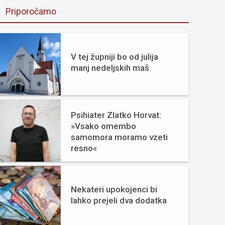
Priporočamo
V tej župniji bo od julija
manj nedeljskih maš
Psihiater Zlatko Horvat:
»Vsako omembo
samomora moramo vzeti
resno«
Nekateri upokojenci bi
lahko prejeli dva dodatka