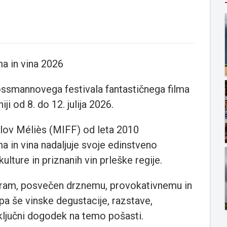
ma in vina 2026
rossmannovega festivala fantastičnega filma
ji od 8. do 12. julija 2026.
alov Méliès (MIFF) od leta 2010
a in vina nadaljuje svoje edinstveno
ulture in priznanih vin prleške regije.
ogram, posvečen drznemu, provokativnemu in
a še vinske degustacije, razstave,
aključni dogodek na temo pošasti.