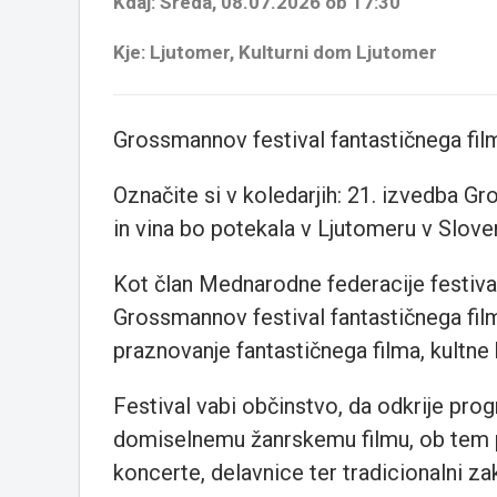
Kdaj: Sreda, 08.07.2026 ob 17:30
Kje: Ljutomer, Kulturni dom Ljutomer
Grossmannov festival fantastičnega fil
Označite si v koledarjih: 21. izvedba G
in vina bo potekala v Ljutomeru v Sloveni
Kot član Mednarodne federacije festiv
Grossmannov festival fantastičnega film
praznovanje fantastičnega filma, kultne k
Festival vabi občinstvo, da odkrije pr
domiselnemu žanrskemu filmu, ob tem p
koncerte, delavnice ter tradicionalni z