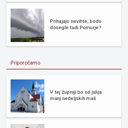
Prihajajo nevihte, bodo
dosegle tudi Pomurje?
Priporočamo
V tej župniji bo od julija
manj nedeljskih maš