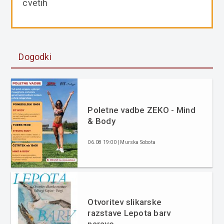
cvetih
Dogodki
Poletne vadbe ZEKO - Mind
& Body
06.08 19:00 | Murska Sobota
Otvoritev slikarske
razstave Lepota barv
narave