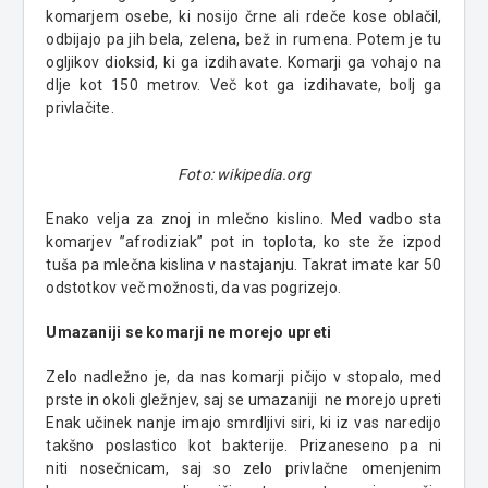
komarjem osebe, ki nosijo črne ali rdeče kose oblačil,
odbijajo pa jih bela, zelena, bež in rumena. Potem je tu
ogljikov dioksid, ki ga izdihavate. Komarji ga vohajo na
dlje kot 150 metrov. Več kot ga izdihavate, bolj ga
privlačite.
Foto: wikipedia.org
Enako velja za znoj in mlečno kislino. Med vadbo sta
komarjev ”afrodiziak” pot in toplota, ko ste že izpod
tuša pa mlečna kislina v nastajanju. Takrat imate kar 50
odstotkov več možnosti, da vas pogrizejo.
Umazaniji se komarji ne morejo upreti
Zelo nadležno je, da nas komarji pičijo v stopalo, med
prste in okoli gležnjev, saj se umazaniji ne morejo upreti
Enak učinek nanje imajo smrdljivi siri, ki iz vas naredijo
takšno poslastico kot bakterije. Prizaneseno pa ni
niti nosečnicam, saj so zelo privlačne omenjenim