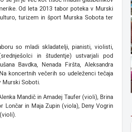
 Amerike. Od leta 2013 tabor poteka v Murski
lturo, turizem in šport Murska Sobota ter
u so mladi skladatelji, pianisti, violisti,
srednješolci in študentje) ustvarjali pod
šana Bavdka, Nenada Firšta, Aleksandra
Na koncertnih večerih so udeleženci tečaja
v Murski Soboti.
Alenka Mandič in Amadej Taufer (violi), Brina
or Lončar in Maja Zupin (viola), Deny Vogrin
violi).