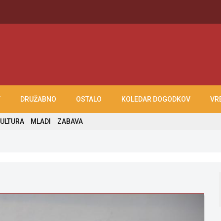
T
DRUŽABNO
OSTALO
KOLEDAR DOGODKOV
VR
ULTURA
MLADI
ZABAVA