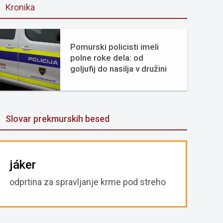
Kronika
Pomurski policisti imeli
polne roke dela: od
goljufij do nasilja v družini
Slovar prekmurskih besed
jáker
odprtina za spravljanje krme pod streho