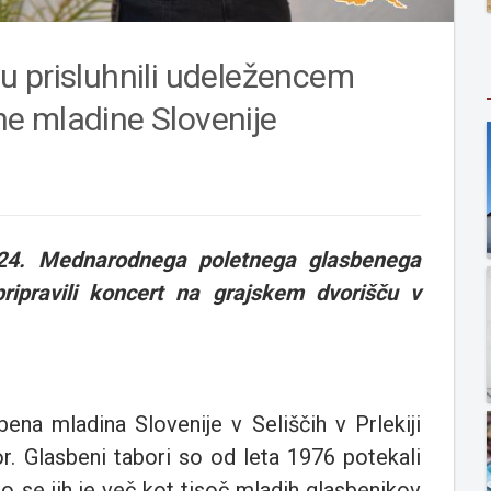
u prisluhnili udeležencem
e mladine Slovenije
i 24. Mednarodnega poletnega glasbenega
ripravili koncert na grajskem dvorišču v
bena mladina Slovenije v Seliščih v Prlekiji
bor. Glasbeni tabori so od leta 1976 potekali
lo se jih je več kot tisoč mladih glasbenikov