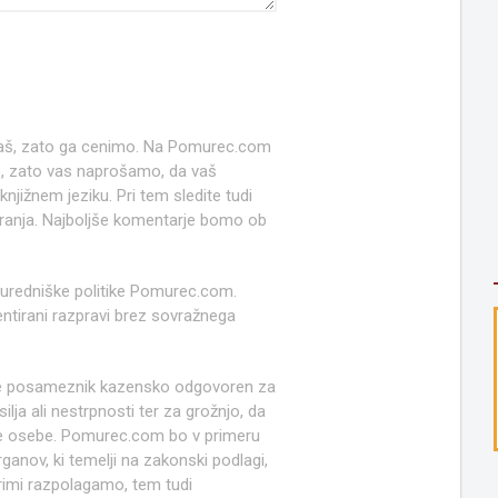
 naš, zato ga cenimo. Na Pomurec.com
o, zato vas naprošamo, da vaš
jižnem jeziku. Pri tem sledite tudi
anja. Najboljše komentarje bomo ob
 uredniške politike Pomurec.com.
ntirani razpravi brez sovražnega
e posameznik kazensko odgovoren za
lja ali nestrpnosti ter za grožnjo, da
ruge osebe. Pomurec.com bo v primeru
anov, ki temelji na zakonski podlagi,
rimi razpolagamo, tem tudi