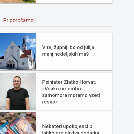
Priporočamo
V tej župniji bo od julija
manj nedeljskih maš
Psihiater Zlatko Horvat:
»Vsako omembo
samomora moramo vzeti
resno«
Nekateri upokojenci bi
lahko prejeli dva dodatka