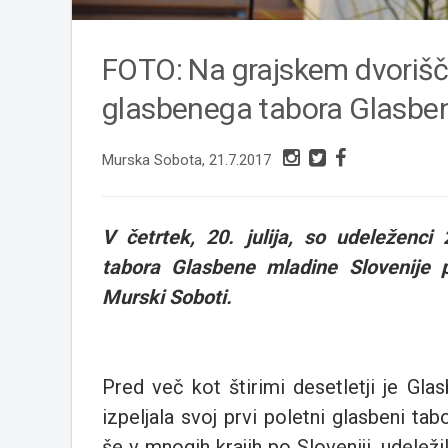
FOTO: Na grajskem dvorišč
glasbenega tabora Glasben
Murska Sobota, 21.7.2017
V četrtek, 20. julija, so udeleženc
tabora Glasbene mladine Slovenije p
Murski Soboti.
Pred več kot štirimi desetletji je Glas
izpeljala svoj prvi poletni glasbeni ta
še v mnogih krajih po Sloveniji, udeleži