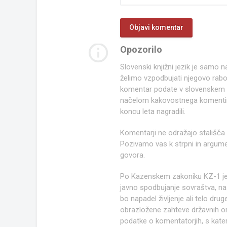
info_outline
Opozorilo
Slovenski knjižni jezik je samo
želimo vzpodbujati njegovo rab
komentar podate v slovenskem kn
načelom kakovostnega komentir
koncu leta nagradili.
Komentarji ne odražajo stališča
Pozivamo vas k strpni in argume
govora.
Po Kazenskem zakoniku KZ-1 j
javno spodbujanje sovraštva, nasi
bo napadel življenje ali telo d
obrazložene zahteve državnih org
podatke o komentatorjih, s kate