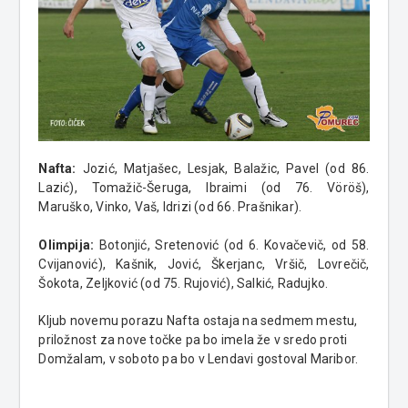
Nafta:
Jozić, Matjašec, Lesjak, Balažic, Pavel (od 86.
Lazić), Tomažič-Šeruga, Ibraimi (od 76. Vöröš),
Maruško, Vinko, Vaš, Idrizi (od 66. Prašnikar).
Olimpija:
Botonjić, Sretenović (od 6. Kovačevič, od 58.
Cvijanović), Kašnik, Jović, Škerjanc, Vršič, Lovrečič,
Šokota, Zeljković (od 75. Rujović), Salkić, Radujko.
Kljub novemu porazu Nafta ostaja na sedmem mestu,
priložnost za nove točke pa bo imela že v sredo proti
Domžalam, v soboto pa bo v Lendavi gostoval Maribor.