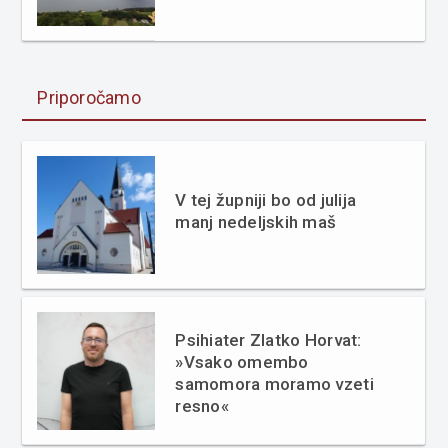
Priporočamo
V tej župniji bo od julija
manj nedeljskih maš
Psihiater Zlatko Horvat:
»Vsako omembo
samomora moramo vzeti
resno«