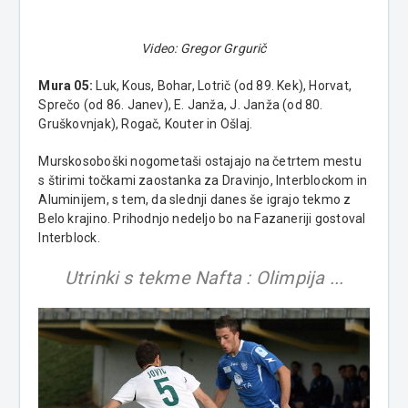
Video: Gregor Grgurič
Mura 05:
Luk, Kous, Bohar, Lotrič (od 89. Kek), Horvat,
Sprečo (od 86. Janev), E. Janža, J. Janža (od 80.
Gruškovnjak), Rogač, Kouter in Ošlaj.
Murskosoboški nogometaši ostajajo na četrtem mestu
s štirimi točkami zaostanka za Dravinjo, Interblockom in
Aluminijem, s tem, da slednji danes še igrajo tekmo z
Belo krajino. Prihodnjo nedeljo bo na Fazaneriji gostoval
Interblock.
Utrinki s tekme Nafta : Olimpija ...