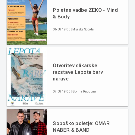
Poletne vadbe ZEKO - Mind
& Body
06.08 19:00 | Murska Sobota
Otvoritev slikarske
razstave Lepota barv
narave
07.08 19:00 | Gornja Radgona
Soboško poletje: OMAR
NABER & BAND