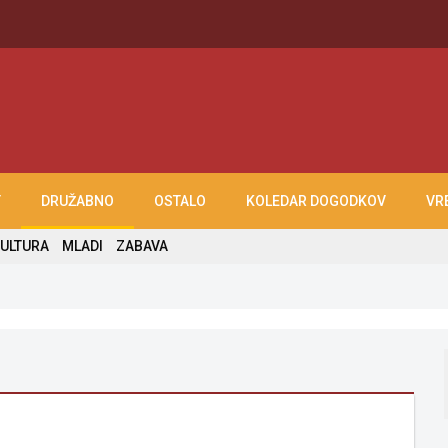
T
DRUŽABNO
OSTALO
KOLEDAR DOGODKOV
VR
ULTURA
MLADI
ZABAVA