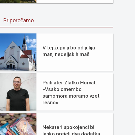
Priporočamo
V tej župniji bo od julija
manj nedeljskih maš
Psihiater Zlatko Horvat:
»Vsako omembo
samomora moramo vzeti
resno«
Nekateri upokojenci bi
lahko prejeli dva dodatka