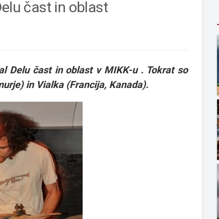
elu čast in oblast
val Delu čast in oblast v MIKK-u . Tokrat so
urje) in Vialka (Francija, Kanada).