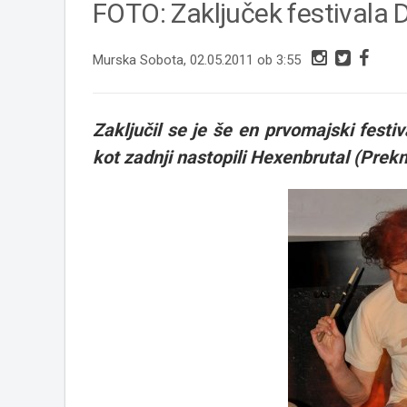
FOTO: Zaključek festivala D
Murska Sobota, 02.05.2011 ob 3:55
Zaključil se je še en prvomajski festi
kot zadnji nastopili Hexenbrutal (Prekm