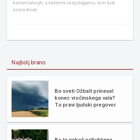
komentatorjih, s katerimi razpolagamo, tem tudi
posredoval.
Najbolj brano
Bo sveti Ožbalt prinesel
konec vročinskega vala?
To pravi ljudski pregovor
Bo ta nekoč priljubljena