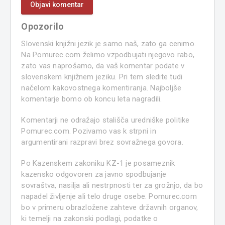
Opozorilo
Slovenski knjižni jezik je samo naš, zato ga cenimo.
Na Pomurec.com želimo vzpodbujati njegovo rabo,
zato vas naprošamo, da vaš komentar podate v
slovenskem knjižnem jeziku. Pri tem sledite tudi
načelom kakovostnega komentiranja. Najboljše
komentarje bomo ob koncu leta nagradili.
Komentarji ne odražajo stališča uredniške politike
Pomurec.com. Pozivamo vas k strpni in
argumentirani razpravi brez sovražnega govora.
Po Kazenskem zakoniku KZ-1 je posameznik
kazensko odgovoren za javno spodbujanje
sovraštva, nasilja ali nestrpnosti ter za grožnjo, da bo
napadel življenje ali telo druge osebe. Pomurec.com
bo v primeru obrazložene zahteve državnih organov,
ki temelji na zakonski podlagi, podatke o