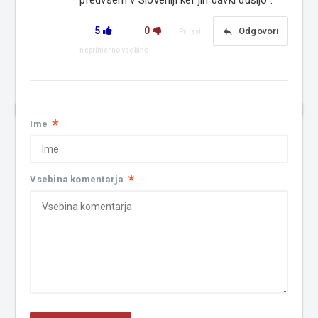
5
0
reply
Odgovori
Prijavi
neprimerno vsebino
*
Ime
*
Vsebina komentarja