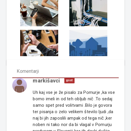
Komentarji
markišavci
gost
Uh kaj vse je že pisalo za Pomurje ,ka vse
bomo imeli in od teh obljub nič .To sedaj
samo spet pred volitvami .Bilo je govora
ter pisanja o zelo velikem število ljudi ,da
naj bi jih zaposlili ampak od tega nič ,ker
noben ni tako nor da bi vlagal v Pomurju
predvsem v Sloveniji ker jih davki dušijo .