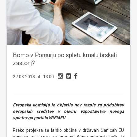
Bomo v Pomurju po spletu kmalu brskali
zastonj?
27.03.2018 ob 13:00
Evropska komisija je objavila nov razpis za pridobitev
evropskih sredstev v okviru vzpostavitve novega
spletnega portala WiFi4EU.
Preko projekta se lahko občine v državah članicah EU
prijavijo na razpis za gradnjo WiFi dostopnih točk, ki