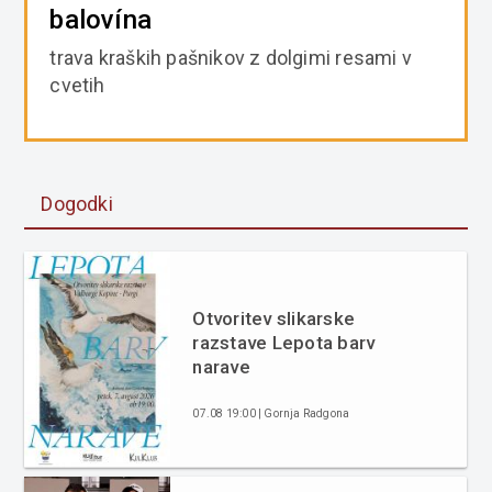
balovína
trava kraških pašnikov z dolgimi resami v
cvetih
Dogodki
Otvoritev slikarske
razstave Lepota barv
narave
07.08 19:00 | Gornja Radgona