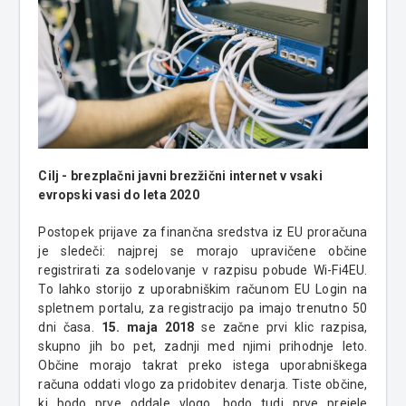
Cilj - brezplačni javni brezžični internet v vsaki
evropski vasi do leta 2020
Postopek prijave za finančna sredstva iz EU proračuna
je sledeči: najprej se morajo upravičene občine
registrirati za sodelovanje v razpisu pobude Wi-Fi4EU.
To lahko storijo z uporabniškim računom EU Login na
spletnem portalu, za registracijo pa imajo trenutno 50
dni časa.
15. maja 2018
se začne prvi klic razpisa,
skupno jih bo pet, zadnji med njimi prihodnje leto.
Občine morajo takrat preko istega uporabniškega
računa oddati vlogo za pridobitev denarja. Tiste občine,
ki bodo prve oddale vlogo, bodo tudi prve prejele