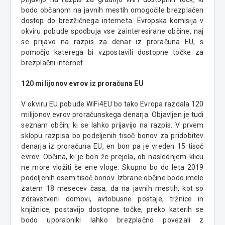
bodo občanom na javnih mestih omogočile brezplačen
dostop do brezžičnega interneta. Evropska komisija v
okviru pobude spodbuja vse zainteresirane občine, naj
se prijavo na razpis za denar iz proračuna EU, s
pomočjo katerega bi vzpostavili dostopne točke za
brezplačni internet.
120 milijonov evrov iz proračuna EU
V okviru EU pobude WiFi4EU bo tako Evropa razdala 120
milijonov evrov proračunskega denarja. Objavljen je tudi
seznam občin, ki se lahko prijavijo na razpis. V prvem
sklopu razpisa bo podeljenih tisoč bonov za pridobitev
denarja iz proračuna EU, en bon pa je vreden 15 tisoč
evrov. Občina, ki je bon že prejela, ob naslednjem klicu
ne more vložiti še ene vloge. Skupno bo do leta 2019
podeljenih osem tisoč bonov. Izbrane občine bodo imele
zatem 18 mesecev časa, da na javnih mestih, kot so
zdravstveni domovi, avtobusne postaje, tržnice in
knjižnice, postavijo dostopne točke, preko katerih se
bodo uporabniki lahko brezplačno povezali z