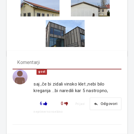
Komentarji
gost
saj ,če bi zidali vinsko klet ,nebi bilo
kreganja ...bi naredili kar 5 nastropno,
6
0
reply
Odgovori
Prijavi
neprimerno vsebino