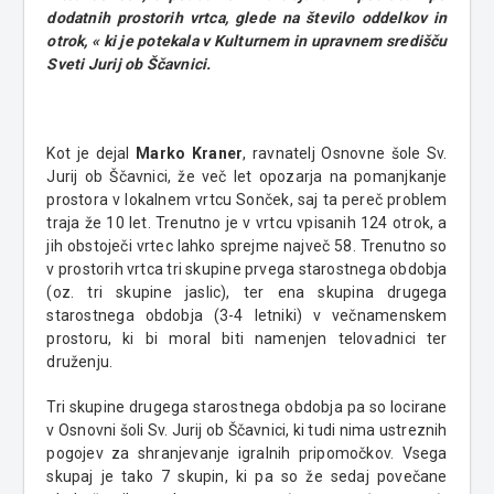
dodatnih prostorih vrtca, glede na število oddelkov in
otrok, « ki je potekala v Kulturnem in upravnem središču
Sveti Jurij ob Ščavnici.
Kot je dejal
Marko Kraner
, ravnatelj Osnovne šole Sv.
Jurij ob Ščavnici, že več let opozarja na pomanjkanje
prostora v lokalnem vrtcu Sonček, saj ta pereč problem
traja že 10 let. Trenutno je v vrtcu vpisanih 124 otrok, a
jih obstoječi vrtec lahko sprejme največ 58. Trenutno so
v prostorih vrtca tri skupine prvega starostnega obdobja
(oz. tri skupine jaslic), ter ena skupina drugega
starostnega obdobja (3-4 letniki) v večnamenskem
prostoru, ki bi moral biti namenjen telovadnici ter
druženju.
Tri skupine drugega starostnega obdobja pa so locirane
v Osnovni šoli Sv. Jurij ob Ščavnici, ki tudi nima ustreznih
pogojev za shranjevanje igralnih pripomočkov. Vsega
skupaj je tako 7 skupin, ki pa so že sedaj povečane