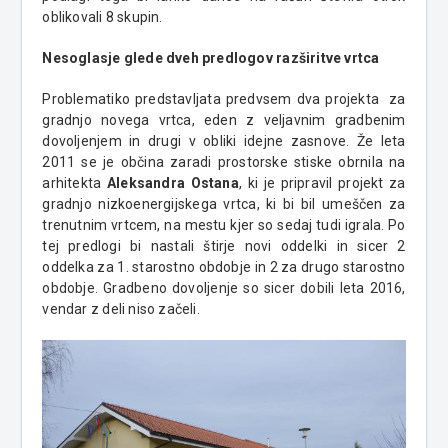
oblikovali 8 skupin.
Nesoglasje glede dveh predlogov razširitve vrtca
Problematiko predstavljata predvsem dva projekta za
gradnjo novega vrtca, eden z veljavnim gradbenim
dovoljenjem in drugi v obliki idejne zasnove. Že leta
2011 se je občina zaradi prostorske stiske obrnila na
arhitekta
Aleksandra Ostana
, ki je pripravil projekt za
gradnjo nizkoenergijskega vrtca, ki bi bil umeščen za
trenutnim vrtcem, na mestu kjer so sedaj tudi igrala. Po
tej predlogi bi nastali štirje novi oddelki in sicer 2
oddelka za 1. starostno obdobje in 2 za drugo starostno
obdobje. Gradbeno dovoljenje so sicer dobili leta 2016,
vendar z deli niso začeli.