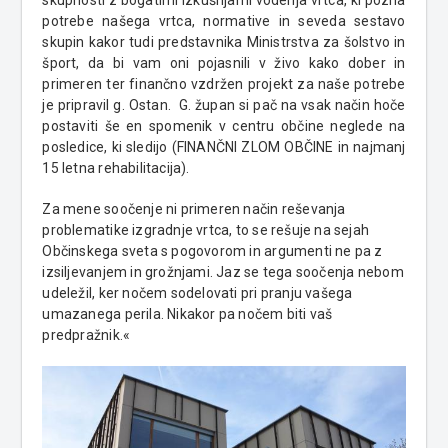
potrebe našega vrtca, normative in seveda sestavo
skupin kakor tudi predstavnika Ministrstva za šolstvo in
šport, da bi vam oni pojasnili v živo kako dober in
primeren ter finančno vzdržen projekt za naše potrebe
je pripravil g. Ostan. G. župan si pač na vsak način hoče
postaviti še en spomenik v centru občine neglede na
posledice, ki sledijo (FINANČNI ZLOM OBČINE in najmanj
15 letna rehabilitacija).
Za mene soočenje ni primeren način reševanja
problematike izgradnje vrtca, to se rešuje na sejah
Občinskega sveta s pogovorom in argumenti ne pa z
izsiljevanjem in grožnjami. Jaz se tega soočenja nebom
udeležil, ker nočem sodelovati pri pranju vašega
umazanega perila. Nikakor pa nočem biti vaš
predpražnik.«