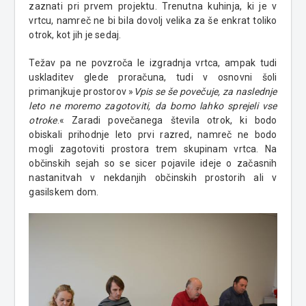
zaznati pri prvem projektu. Trenutna kuhinja, ki je v
vrtcu, namreč ne bi bila dovolj velika za še enkrat toliko
otrok, kot jih je sedaj.
Težav pa ne povzroča le izgradnja vrtca, ampak tudi
uskladitev glede proračuna, tudi v osnovni šoli
primanjkuje prostorov »
Vpis se še povečuje, za naslednje
leto ne moremo zagotoviti, da bomo lahko sprejeli vse
otroke
.« Zaradi povečanega števila otrok, ki bodo
obiskali prihodnje leto prvi razred, namreč ne bodo
mogli zagotoviti prostora trem skupinam vrtca. Na
občinskih sejah so se sicer pojavile ideje o začasnih
nastanitvah v nekdanjih občinskih prostorih ali v
gasilskem dom.