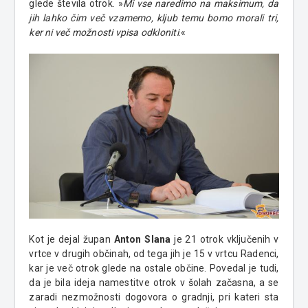
glede števila otrok. »
Mi vse naredimo na maksimum, da
jih lahko čim več vzamemo, kljub temu bomo morali tri,
ker ni več možnosti vpisa odkloniti
.«
Kot je dejal župan
Anton Slana
je 21 otrok vključenih v
vrtce v drugih občinah, od tega jih je 15 v vrtcu Radenci,
kar je več otrok glede na ostale občine. Povedal je tudi,
da je bila ideja namestitve otrok v šolah začasna, a se
zaradi nezmožnosti dogovora o gradnji, pri kateri sta