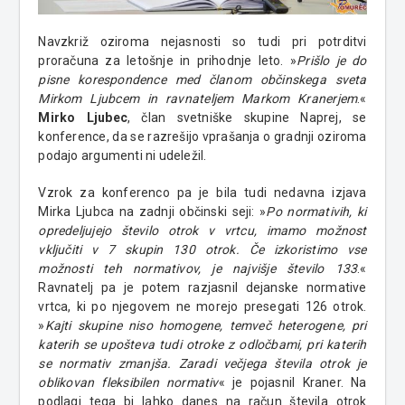
Navzkriž oziroma nejasnosti so tudi pri potrditvi
proračuna za letošnje in prihodnje leto. »
Prišlo je do
pisne korespondence med članom občinskega sveta
Mirkom Ljubcem in ravnateljem Markom Kranerjem
.«
Mirko Ljubec
, član svetniške skupine Naprej, se
konference, da se razrešijo vprašanja o gradnji oziroma
podajo argumenti ni udeležil.
Vzrok za konferenco pa je bila tudi nedavna izjava
Mirka Ljubca na zadnji občinski seji: »
Po normativih, ki
opredeljujejo število otrok v vrtcu, imamo možnost
vključiti v 7 skupin 130 otrok. Če izkoristimo vse
možnosti teh normativov, je najvišje število 133
.«
Ravnatelj pa je potem razjasnil dejanske normative
vrtca, ki po njegovem ne morejo presegati 126 otrok.
»
Kajti skupine niso homogene, temveč heterogene, pri
katerih se upošteva tudi otroke z odločbami, pri katerih
se normativ zmanjša. Zaradi večjega števila otrok je
oblikovan fleksibilen normativ
« je pojasnil Kraner. Na
podlagi tega bi lahko danes na račun števila otrok