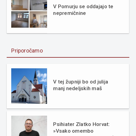
V Pomurju se oddajajo te
nepremičnine
Priporočamo
V tej župniji bo od julija
manj nedeljskih maš
Psihiater Zlatko Horvat:
»Vsako omembo