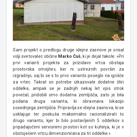
Sam projekt o predlogu druge idejne zasnove je orisal
višji svetovalec občine
Marko Čuš
, ki je dejal takole: »Pri
prvi varianti projekta za prizidavo vrtca obstaja
prostorska omejitev, ker ni ustreznih površin za
izgradnjo, saj bi se s to prvo varianto poseglo na igrišče
za vrtec. Takrat so potrebe izkazovale dodatne štiri
oddelke, ampak se je zadnjih nekaj let vpis otrok
povečal, pridobili smo dodatna zemljišča, zato je bila
podana druga varianta, ki obravnava lokacijo
sosednjega zemljišča. Pripravlja se idejna zasnova, ki se
usklajuje ter poskuša maksimalno racionalizirati to
drugo varianto, kjer bi bilo postavljenih 5 oddelkov s
pripadajočimi servisnimi prostori kot so kuhinja, ki je v
obstoječem vrtcu dimenzionirana za tri oddelke.«