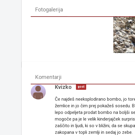
Fotogalerija
Komentarji
Kvizko
gost
Če najdeš neeksplodirano bombo, jo torej
žemlice in jo čim prej pokažeš sosedu. B 
lepo odpeljeta prodat bombo na boljši s
mogoče pa je le velik kinderjajček surpris
zaščito in ljudi, ki so v bližini, da se sk
zakopana v topli zemlji in sedaj jo zebe.