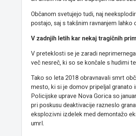
Občanom svetujejo tudi, naj neeksplodir
postajo, saj s takšnim ravnanjem lahko 
V zadnjih letih kar nekaj tragičnih pri
V preteklosti se je zaradi neprimernega
več nesreč, ki so se končale s hudimi t
Tako so leta 2018 obravnavali smrt ob
mesto, ki si je domov pripeljal granato i
Policijske uprave Nova Gorica so januar
pri poskusu deaktivacije razneslo gra
eksplozivni izdelek med demontažo eksp
umrl.