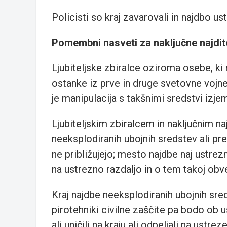
Policisti so kraj zavarovali in najdbo u
Pomembni nasveti za naključne najditel
Ljubiteljske zbiralce oziroma osebe, ki
ostanke iz prve in druge svetovne vojne,
je manipulacija s takšnimi sredstvi izj
Ljubiteljskim zbiralcem in naključnim na
neeksplodiranih ubojnih sredstev ali pr
ne približujejo; mesto najdbe naj ustre
na ustrezno razdaljo in o tem takoj obve
Kraj najdbe neeksplodiranih ubojnih sre
pirotehniki civilne zaščite pa bodo ob 
ali uničili na kraju ali odpeljali na ustre