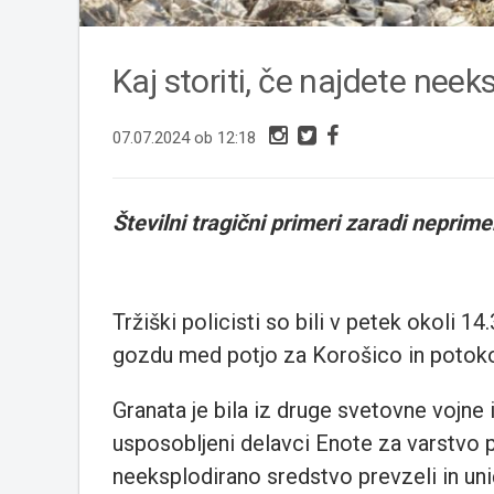
Kaj storiti, če najdete nee
07.07.2024 ob 12:18
Številni tragični primeri zaradi neprim
Tržiški policisti so bili v petek okoli 
gozdu med potjo za Korošico in poto
Granata je bila iz druge svetovne vojne 
usposobljeni delavci Enote za varstvo 
neeksplodirano sredstvo prevzeli in unič