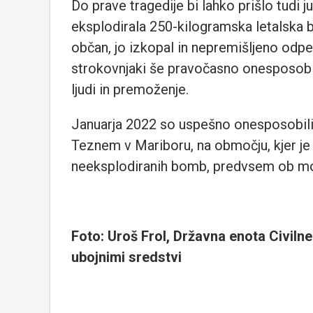
Do prave tragedije bi lahko prišlo tudi j
eksplodirala 250-kilogramska letalska 
občan, jo izkopal in nepremišljeno odpe
strokovnjaki še pravočasno onesposobil
ljudi in premoženje.
Januarja 2022 so uspešno onesposobili
Teznem v Mariboru, na območju, kjer j
neeksplodiranih bomb, predvsem ob most
Foto: Uroš Frol, Državna enota Civiln
ubojnimi sredstvi