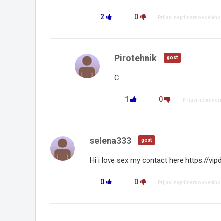
2
0
Prijavi neprimerno vsebino
Pirotehnik
gost
C
1
0
Prijavi neprimer
selena333
gost
Hi i love sex my contact here https://vi
0
0
Prijavi neprimerno vsebino