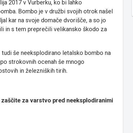
ulija 2017 v Vurberku, ko bi lahko
bomba. Bombo je v družbi svojih otrok našel
ljal kar na svoje domače dvorišče, a so jo
i in s tem preprečili velikansko škodo za
 tudi še neeksplodirano letalsko bombo na
e po strokovnih ocenah še mnogo
ovih in železniških tirih.
e zaščite za varstvo pred neeksplodiranimi