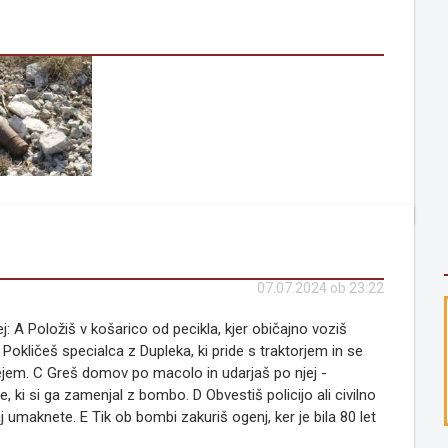
07.07.2024 ob 23:22
: A Položiš v košarico od pecikla, kjer običajno voziš
Pokličeš specialca z Dupleka, ki pride s traktorjem in se
ejem. C Greš domov po macolo in udarjaš po njej -
e, ki si ga zamenjal z bombo. D Obvestiš policijo ali civilno
upaj umaknete. E Tik ob bombi zakuriš ogenj, ker je bila 80 let