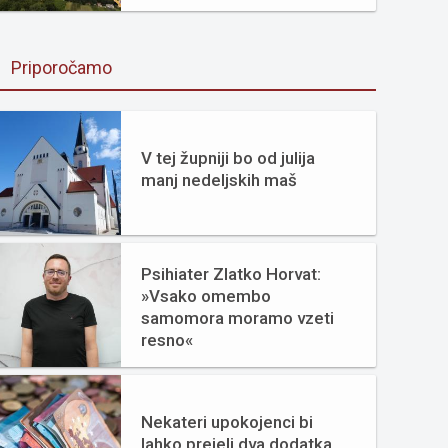
Priporočamo
V tej župniji bo od julija
manj nedeljskih maš
Psihiater Zlatko Horvat:
»Vsako omembo
samomora moramo vzeti
resno«
Nekateri upokojenci bi
lahko prejeli dva dodatka