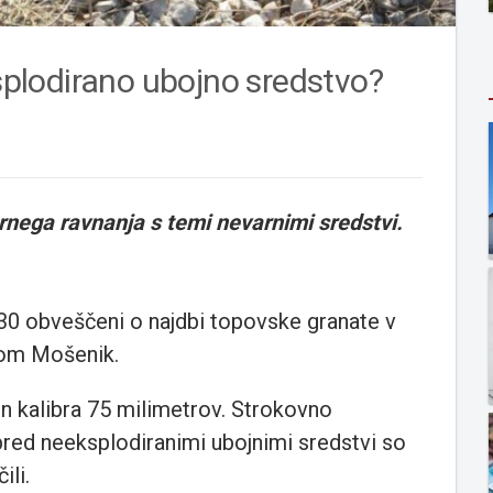
ksplodirano ubojno sredstvo?
ernega ravnanja s temi nevarnimi sredstvi.
14.30 obveščeni o najdbi topovske granate v
kom Mošenik.
in kalibra 75 milimetrov. Strokovno
pred neeksplodiranimi ubojnimi sredstvi so
ili.