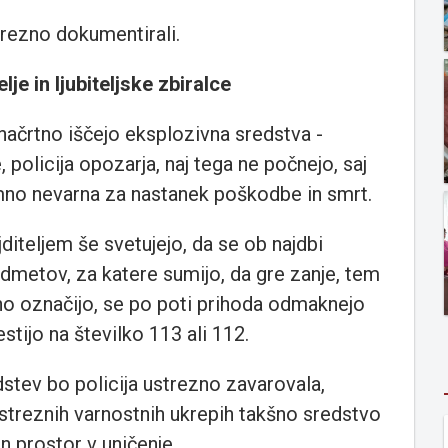
strezno dokumentirali.
je in ljubiteljske zbiralce
 načrtno iščejo eksplozivna sredstva -
 policija opozarja, naj tega ne počnejo, saj
emno nevarna za nastanek poškodbe in smrt.
jditeljem še svetujejo, da se ob najdbi
edmetov, za katere sumijo, da gre zanje, tem
zno označijo, se po poti prihoda odmaknejo
stijo na številko 113 ali 112.
dstev bo policija ustrezno zavarovala,
ustreznih varnostnih ukrepih takšno sredstvo
zen prostor v uničenje.