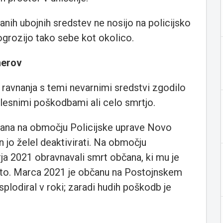
anih ubojnih sredstev ne nosijo na policijsko
ogrozijo tako sebe kot okolico.
merov
 ravnanja s temi nevarnimi sredstvi zgodilo
elesnimi poškodbami ali celo smrtjo.
čana na območju Policijske uprave Novo
n jo želel deaktivirati. Na območju
ja 2021 obravnavali smrt občana, ki mu je
nato. Marca 2021 je občanu na Postojnskem
lodiral v roki; zaradi hudih poškodb je