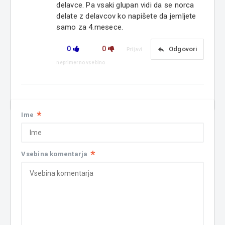
delavce. Pa vsaki glupan vidi da se norca
delate z delavcov ko napišete da jemljete
samo za 4.mesece.
0
0
reply
Odgovori
Prijavi
neprimerno vsebino
*
Ime
*
Vsebina komentarja