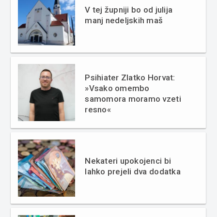
V tej župniji bo od julija
manj nedeljskih maš
Psihiater Zlatko Horvat:
»Vsako omembo
samomora moramo vzeti
resno«
Nekateri upokojenci bi
lahko prejeli dva dodatka