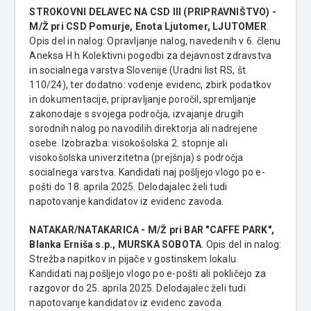
STROKOVNI DELAVEC NA CSD III (PRIPRAVNIŠTVO) -
M/Ž pri CSD Pomurje, Enota Ljutomer, LJUTOMER
.
Opis del in nalog: Opravljanje nalog, navedenih v 6. členu
Aneksa H h Kolektivni pogodbi za dejavnost zdravstva
in socialnega varstva Slovenije (Uradni list RS, št.
110/24), ter dodatno: vodenje evidenc, zbirk podatkov
in dokumentacije, pripravljanje poročil, spremljanje
zakonodaje s svojega področja, izvajanje drugih
sorodnih nalog po navodilih direktorja ali nadrejene
osebe. Izobrazba: visokošolska 2. stopnje ali
visokošolska univerzitetna (prejšnja) s področja
socialnega varstva. Kandidati naj pošljejo vlogo po e-
pošti do 18. aprila 2025. Delodajalec želi tudi
napotovanje kandidatov iz evidenc zavoda.
NATAKAR/NATAKARICA - M/Ž pri BAR "CAFFE PARK",
Blanka Erniša s.p., MURSKA SOBOTA
. Opis del in nalog:
Strežba napitkov in pijače v gostinskem lokalu.
Kandidati naj pošljejo vlogo po e-pošti ali pokličejo za
razgovor do 25. aprila 2025. Delodajalec želi tudi
napotovanje kandidatov iz evidenc zavoda.