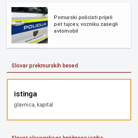
Pomurski policisti prijeli
pet tujcev, vozniku zasegli
avtomobil
Slovar prekmurskih besed
istinga
glavnica, kapital
Slovar slovenskega knjižnega jezika