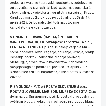
podpora, izvajanje kadrovskih postopkov, sodelovanje
pri obveščanju javnosti itd. Izobrazba: visokošolska 2.
stopnje ali visokošolska univerzitetna (prejšnja); Pravo.
Kandidati naj pošljejo vlogo po pošti ali e-pošti do 17.
aprila 2025. Delodajalec želi tudi napotovanje
kandidatov iz evidenc zavoda.
STROJNI KLJUČAVNIČAR - M/Ž pri DAIHEN
VARSTROJ varjenje in rezanje ter robotizacija d.d.,
LENDAVA - LENDVA
. Opis del in nalog: Varjenje MAG,
ročna obdelava kovin, žaganje, brušenje, vrtanje, branje
in risanje načrtov. Izobrazba: srednja poklicna;
Metalurgija, strojništvo in kovinarstvo. Kandidati naj
pošljejo vlogo po pošti ali e-pošti do 19. aprila 2025.
Delodajalec želi tudi napotovanje kandidatov iz evidenc
zavoda.
PISMONOŠA - M/Ž pri POŠTA SLOVENIJE d.o.o.;
POŠTA SLOVENIJE, MARIBOR, MURSKA SOBOTA
. Opis
del in nalog: Sprejemanje pošiljk, dostavljanje vseh vrst
pošiljk in blaga, prodajanje vrednotnic in drugega blaga,