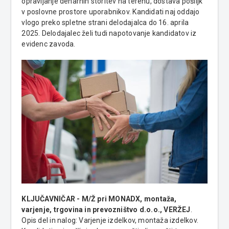
opravljanje denarnih storitev na terenu, dostava pošiljk
v poslovne prostore uporabnikov. Kandidati naj oddajo
vlogo preko spletne strani delodajalca do 16. aprila
2025. Delodajalec želi tudi napotovanje kandidatov iz
evidenc zavoda.
KLJUČAVNIČAR - M/Ž pri MONADX, montaža,
varjenje, trgovina in prevozništvo d.o.o., VERŽEJ
.
Opis del in nalog: Varjenje izdelkov, montaža izdelkov.