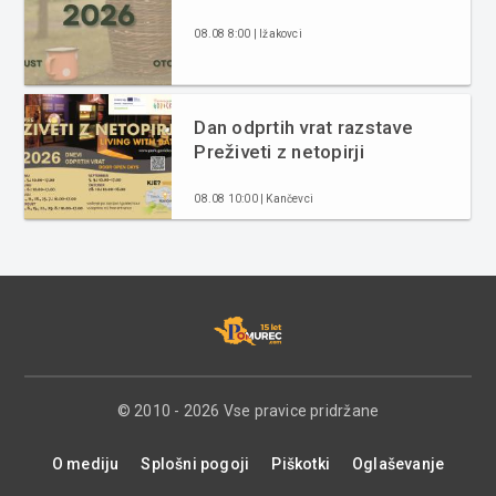
08.08 8:00 | Ižakovci
Dan odprtih vrat razstave
Preživeti z netopirji
08.08 10:00 | Kančevci
© 2010 - 2026 Vse pravice pridržane
O mediju
Splošni pogoji
Piškotki
Oglaševanje