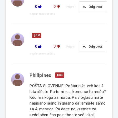
0
0
reply
Odgovori
Prijavi
neprimerno vsebino
gost
0
0
reply
Odgovori
Prijavi
neprimerno vsebino
Philipines
gost
POŠTA SLOVENIJE! Poštarja že več kot 4
leta iščete. Pa to ni res, komu se tu meša?
Kdo ma koga za norca. Pa v oglasu mate
napisano jasno in glasno da jemljete samo
za 4. mesece. Pa dajte no vzemite za
nedoločen čas pa neboste več iskali