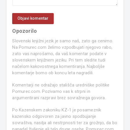
Opozorilo
Slovenski knjižni jezik je samo naš, zato ga cenimo.
Na Pomurec.com želimo vzpodbujati njegovo rabo,
zato vas naprošamo, da vaš komentar podate v
slovenskem knjižnem jeziku. Pri tem sledite tudi
načelom kakovostnega komentiranja. Najboljše
komentarje bomo ob koncu leta nagradili.
Komentarji ne odražajo stališča uredniške politike
Pomurec.com. Pozivamo vas k strpni in
argumentirani razpravi brez sovražnega govora.
Po Kazenskem zakoniku KZ-1 je posameznik
kazensko odgovoren za javno spodbujanje
sovraštva, nasilja ali nestrpnosti ter za grožnjo, da bo
napadel življenje ali telo druge osebe. Pomurec.com