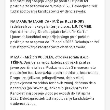
Kandidati naj pošljejo vlogo po pošti ali e-pošti ter
pokličejo za razgovor do 9. maja 2025. Delodajalec želi
tudi napotovanje kandidatov iz evidenc zavoda.
NATAKAR/NATAKARICA - M/Ž pri KLETINOKS,
izdelava kovinske galanterije d.o.o., LJUTOMER
.
Opis del in nalog: Strežba pijač v lokalu "In Caffe"
Ljutomer. Kandidati naj pošljejo vlogo po e-pošti in
pokličejo za razgovor do 17. aprila 2025. Delodajalec želi
tudi napotovanje kandidatov iz evidenc zavoda.
MIZAR - M/Ž pri VOJCLES, otroška igrala d.o.o.,
TIŠINA
. Opis del in nalog: Izdelava otroških igral za
javne površine iz lesa. Poskusna doba 3 mesece, nato
nedoločen čas. Izobrazba: srednja poklicna; lesarska itd.
Drugo: iznajdljivost, prilagodljivost, delo v ekipi,
pripravljenost za pridobitev novih znanj, občasno delo
na terenu (po Sloveniji), lahko tudi priučeni mizar.
Kandidati naj pošljejo vlogo po e-pošti do 19. aprila
2025. Delodajalec želi tudi napotovanje kandidatov iz
evidenc zavoda.