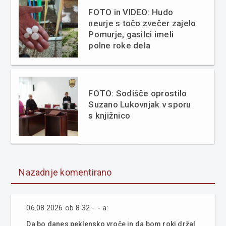
FOTO in VIDEO: Hudo
neurje s točo zvečer zajelo
Pomurje, gasilci imeli
polne roke dela
FOTO: Sodišče oprostilo
Suzano Lukovnjak v sporu
s knjižnico
Nazadnje komentirano
06.08.2026 ob 8:32 - - a:
Da bo danes peklensko vroče in da bom roki držal