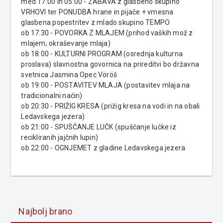
med 17:00 in 05:00 - ZABAVA z glasbeno skupino
VRHOVI ter PONUDBA hrane in pijače + vmesna
glasbena popestritev z mlado skupino TEMPO
ob 17:30 - POVORKA Z MLAJEM (prihod vaških mož z
mlajem; okraševanje mlaja)
ob 18:00 - KULTURNI PROGRAM (osrednja kulturna
proslava) slavnostna govornica na prireditvi bo državna
svetnica Jasmina Opec Vöröš
ob 19:00 - POSTAVITEV MLAJA (postavitev mlaja na
tradicionalni način)
ob 20:30 - PRIŽIG KRESA (prižig kresa na vodi in na obali
Ledavskega jezera)
ob 21:00 - SPUŠČANJE LUČK (spuščanje lučke iz
recikliranih jajčnih lupin)
ob 22:00 - OGNJEMET z gladine Ledavskega jezera
Najbolj brano