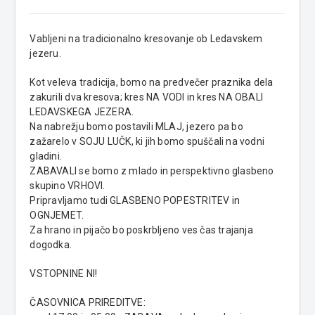
Vabljeni na tradicionalno kresovanje ob Ledavskem
jezeru.
Kot veleva tradicija, bomo na predvečer praznika dela
zakurili dva kresova; kres NA VODI in kres NA OBALI
LEDAVSKEGA JEZERA.
Na nabrežju bomo postavili MLAJ, jezero pa bo
zažarelo v SOJU LUČK, ki jih bomo spuščali na vodni
gladini.
ZABAVALI se bomo z mlado in perspektivno glasbeno
skupino VRHOVI.
Pripravljamo tudi GLASBENO POPESTRITEV in
OGNJEMET.
Za hrano in pijačo bo poskrbljeno ves čas trajanja
dogodka.
VSTOPNINE NI!
ČASOVNICA PRIREDITVE: