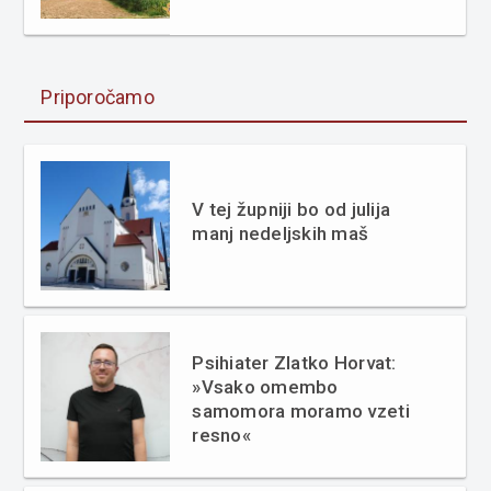
Priporočamo
V tej župniji bo od julija
manj nedeljskih maš
Psihiater Zlatko Horvat:
»Vsako omembo
samomora moramo vzeti
resno«