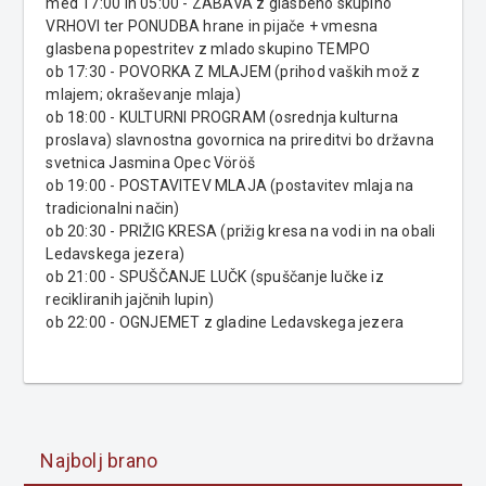
med 17:00 in 05:00 - ZABAVA z glasbeno skupino
VRHOVI ter PONUDBA hrane in pijače + vmesna
glasbena popestritev z mlado skupino TEMPO
ob 17:30 - POVORKA Z MLAJEM (prihod vaških mož z
mlajem; okraševanje mlaja)
ob 18:00 - KULTURNI PROGRAM (osrednja kulturna
proslava) slavnostna govornica na prireditvi bo državna
svetnica Jasmina Opec Vöröš
ob 19:00 - POSTAVITEV MLAJA (postavitev mlaja na
tradicionalni način)
ob 20:30 - PRIŽIG KRESA (prižig kresa na vodi in na obali
Ledavskega jezera)
ob 21:00 - SPUŠČANJE LUČK (spuščanje lučke iz
recikliranih jajčnih lupin)
ob 22:00 - OGNJEMET z gladine Ledavskega jezera
Najbolj brano