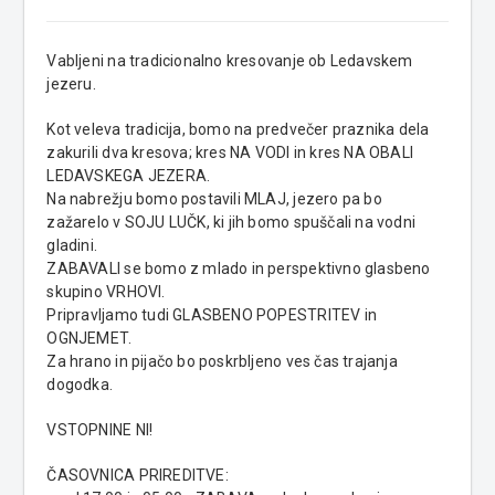
Vabljeni na tradicionalno kresovanje ob Ledavskem
jezeru.
Kot veleva tradicija, bomo na predvečer praznika dela
zakurili dva kresova; kres NA VODI in kres NA OBALI
LEDAVSKEGA JEZERA.
Na nabrežju bomo postavili MLAJ, jezero pa bo
zažarelo v SOJU LUČK, ki jih bomo spuščali na vodni
gladini.
ZABAVALI se bomo z mlado in perspektivno glasbeno
skupino VRHOVI.
Pripravljamo tudi GLASBENO POPESTRITEV in
OGNJEMET.
Za hrano in pijačo bo poskrbljeno ves čas trajanja
dogodka.
VSTOPNINE NI!
ČASOVNICA PRIREDITVE: