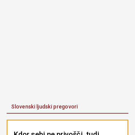
Slovenski ljudski pregovori
Kdor sebi ne privošči, tudi