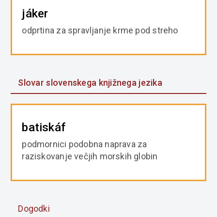
jáker
odprtina za spravljanje krme pod streho
Slovar slovenskega knjižnega jezika
batiskáf
podmornici podobna naprava za
raziskovanje večjih morskih globin
Dogodki