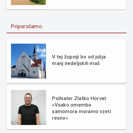
Priporočamo
V tej župniji bo od julija
manj nedeljskih maš
Psihiater Zlatko Horvat:
»Vsako omembo
samomora moramo vzeti
resno«