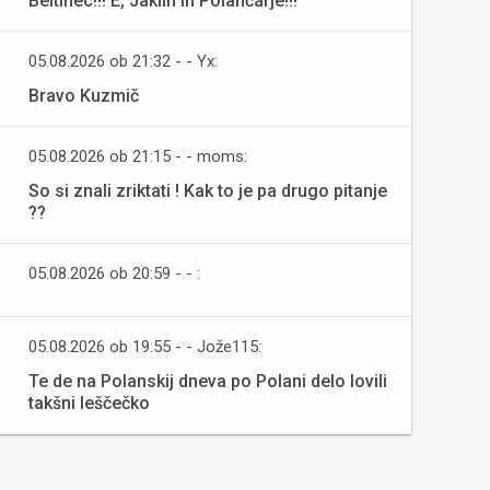
Beltinec!!! E, Jaklin in Polančarje!!!
05.08.2026 ob 21:32 - - Yx:
Bravo Kuzmič
05.08.2026 ob 21:15 - - moms:
So si znali zriktati ! Kak to je pa drugo pitanje
??
05.08.2026 ob 20:59 - - :
05.08.2026 ob 19:55 - - Jože115:
Te de na Polanskij dneva po Polani delo lovili
takšni leščečko