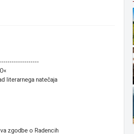
-------------------
TO«
d literarnega natečaja
tava zgodbe o Radencih