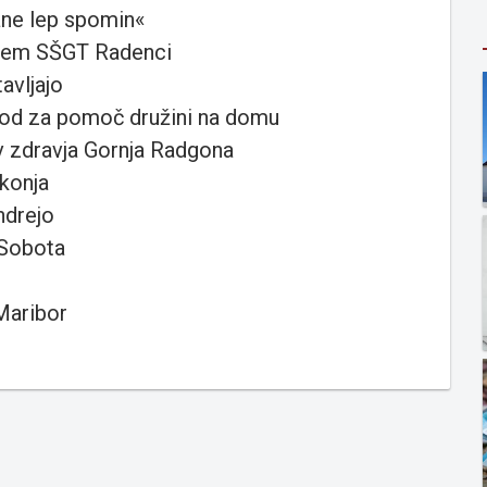
ane lep spomin«
rizem SŠGT Radenci
avljajo
avod za pomoč družini na domu
v zdravja Gornja Radgona
ekonja
ndrejo
 Sobota
Maribor