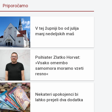
Priporočamo
V tej župniji bo od julija
manj nedeljskih maš
Psihiater Zlatko Horvat:
»Vsako omembo
samomora moramo vzeti
resno«
Nekateri upokojenci bi
lahko prejeli dva dodatka