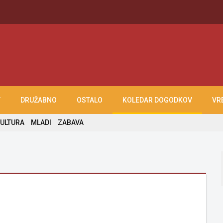
T
DRUŽABNO
OSTALO
KOLEDAR DOGODKOV
VR
ULTURA
MLADI
ZABAVA