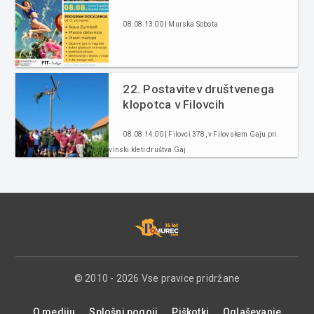
08.08 13:00 | Murska Sobota
22. Postavitev društvenega
klopotca v Filovcih
08.08 14:00 | Filovci 378, v Filovskem Gaju pri
vinski kleti društva Gaj
© 2010 - 2026 Vse pravice pridržane
O mediju
Splošni pogoji
Piškotki
Oglaševanje