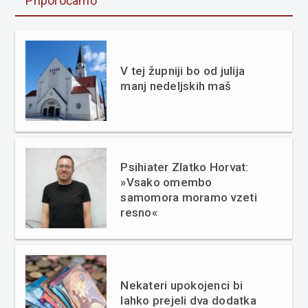
Priporočamo
V tej župniji bo od julija
manj nedeljskih maš
Psihiater Zlatko Horvat:
»Vsako omembo
samomora moramo vzeti
resno«
Nekateri upokojenci bi
lahko prejeli dva dodatka