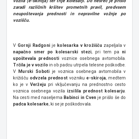
vozila (e-skiroja) ter trije kolesarji. Do nesreč je prišlo
zaradi različnih kršitev prometnih pravil, predvsem
neupoštevanja prednosti in nepravilne vožnje po
vozišču.
V
Gornji Radgoni
je
kolesarka v krožišču
zapeljala v
napačno smer po kolesarski stezi
, pri tem pa
ni
upoštevala prednosti
voznice osebnega avtomobila.
Trčila je v vozilo
in ob padcu utrpela telesne poškodbe.
V
Murski Soboti
je voznica osebnega avtomobila v
križišču
odvzela prednost
vozniku
e-skiroja
, medtem
ko je v
Veržeju
pri vključevanju na prednostno cesto
voznica osebnega vozila
izsilila prednost kolesarju
.
Na cesti med naseljema
Babinci in Cven
je prišlo še do
padca kolesarke
, ki se je poškodovala.