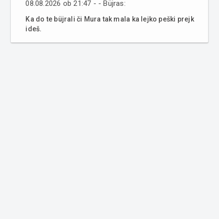
08.08.2026 ob 21:47 - - Büjras:
Ka do te büjrali či Mura tak mala ka lejko peški prejk
ideš.