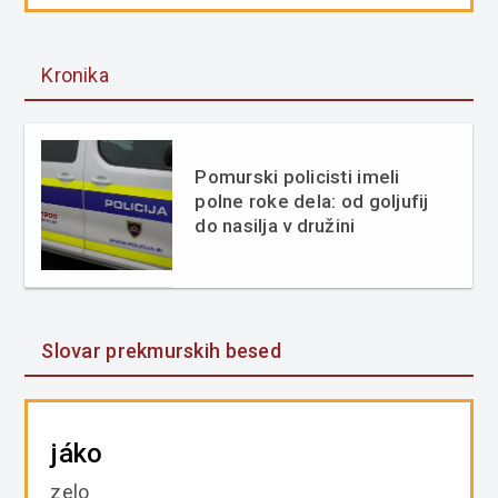
Kronika
Pomurski policisti imeli
polne roke dela: od goljufij
do nasilja v družini
Slovar prekmurskih besed
jáko
zelo