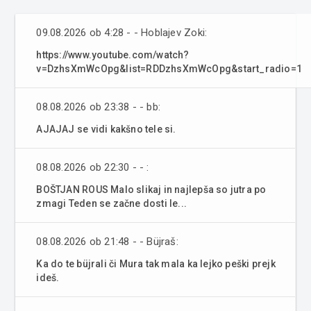
09.08.2026 ob 4:28 - - Hoblajev Zoki:
https://www.youtube.com/watch?
v=DzhsXmWcOpg&list=RDDzhsXmWcOpg&start_radio=1
08.08.2026 ob 23:38 - - bb:
AJAJAJ se vidi kakšno tele si.
08.08.2026 ob 22:30 - - :
BOŠTJAN ROUS Malo slikaj in najlepša so jutra po
zmagi Teden se začne dosti le...
08.08.2026 ob 21:48 - - Büjraš:
Ka do te büjrali či Mura tak mala ka lejko peški prejk
ideš.