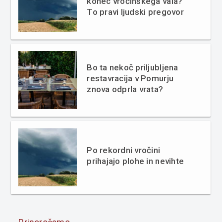
konec vročinskega vala?
To pravi ljudski pregovor
Bo ta nekoč priljubljena
restavracija v Pomurju
znova odprla vrata?
Po rekordni vročini
prihajajo plohe in nevihte