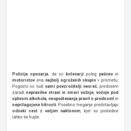
Policija opozarja
, da so
kolesarji
poleg
pešcev
in
motoristov
ena
najbolj ogroženih skupin
v prometu.
Pogosto so tudi
sami povzročitelji nesreč
, predvsem
zaradi
nepravilne strani in smeri vožnje
,
vožnje pod
vplivom alkohola
,
neupoštevanja pravil o prednosti
in
neprilagojene hitrosti
. Posebno tveganje predstavljajo
odseki cest z večjim naklonom
, kjer so posledice
lahko še hujše.