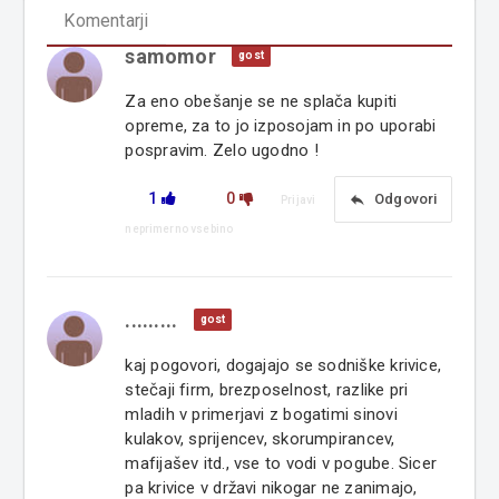
Komentarji
samomor
gost
Za eno obešanje se ne splača kupiti
opreme, za to jo izposojam in po uporabi
pospravim. Zelo ugodno !
1
0
reply
Odgovori
Prijavi
neprimerno vsebino
.........
gost
kaj pogovori, dogajajo se sodniške krivice,
stečaji firm, brezposelnost, razlike pri
mladih v primerjavi z bogatimi sinovi
kulakov, sprijencev, skorumpirancev,
mafijašev itd., vse to vodi v pogube. Sicer
pa krivice v državi nikogar ne zanimajo,