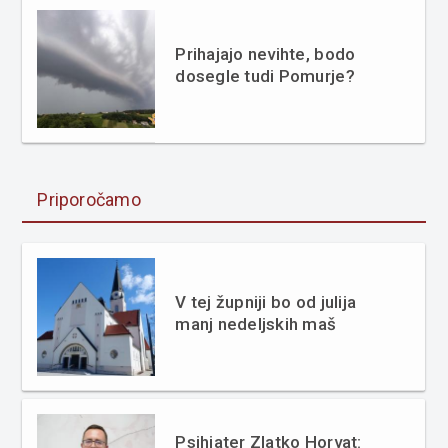
Prihajajo nevihte, bodo
dosegle tudi Pomurje?
Priporočamo
V tej župniji bo od julija
manj nedeljskih maš
Psihiater Zlatko Horvat: