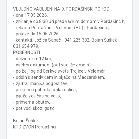
VLJUDNO VABLJENI NA 9. PORDAŠINSKI POHOD
- dne 17.05.2026,
- zbiranje ob 8:30 uri pred vaškim domom v Pordašincih,
- relacija Pordašinci - Velemér (HU) - Pordašinci,
- prijave do 15.05.2026,
- kontakti: Jožica Sapač - 041 225 382, Bojan Šušlek -
031 654 979.
POSEBNOSTI:
- dolžina: ca. 12 km,
- osebni dokument (pot vodi čez mejo),
- po želji ogled Cerkve svete Trojice v Velemér,
- oddih s sendvičem in pijačo na Madžarskem,
- zjutraj manjša pogostitev,
- po koncu pohoda topla malica,
- pijača ves čas na voljo,
- primerna obutev,
- pot vodi skozi gozd.
Bojan Šušlek,
KTD ZVON Pordašinci