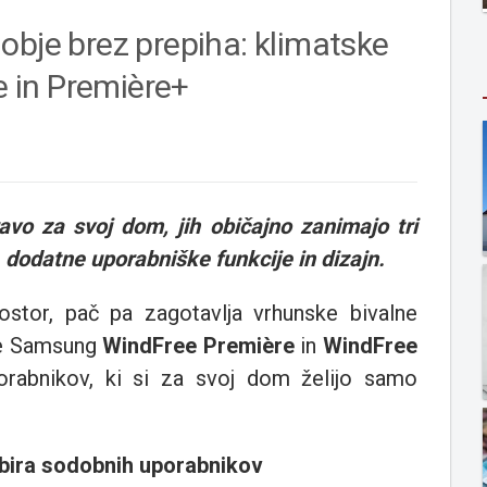
obje brez prepiha: klimatske
 in Première+
avo za svoj dom, jih običajno zanimajo tri
, dodatne uporabniške funkcije in dizajn.
ostor, pač pa zagotavlja vrhunske bivalne
ve Samsung
WindFree Première
in
WindFree
orabnikov, ki si za svoj dom želijo samo
bira sodobnih uporabnikov