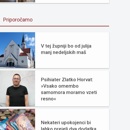
Priporočamo
V tej župniji bo od julija
manj nedeljskih maš
Psihiater Zlatko Horvat:
»Vsako omembo
samomora moramo vzeti
resno«
Nekateri upokojenci bi
lahko prejeli dva dodatka