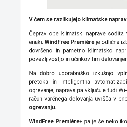
V čem se razlikujejo klimatske napra
Čeprav obe klimatski naprave sodita v
enaki.
WindFree Première
je odlična iz
dovršeno in pametno klimatsko napr
povezljivostjo in učinkovitim delovanje
Na dobro uporabniško izkušnjo vpliv
pretoka in inteligentna avtomatizaci
ogrevanje, naprava pa vključuje tudi Wi-F
račun varčnega delovanja uvršča v ene
ogrevanju
.
WindFree Première+
pa je še nekolik