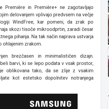
 Première in Première+ ne zagotavljajo
vojim delovanjem vplivajo predvsem na večje
ologiji WindFree, kar pomeni, da zrak po
haja skozi tisoče mikroodprtin, zaradi česar
tnega pihanja. Na tak način naprava ustvarja
no ohlajenim zrakom.
jen brezčasen in minimalističen dizajn.
 beli barvi, ki se lepo podata v vsak prostor,
je oblikovana tako, da se zlije z vsakim
ljate kot estetsko dopolnitev notranjega