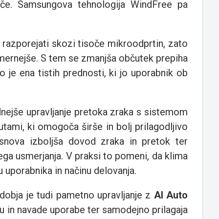
eče. Samsungova tehnologija WindFree pa
razporejati skozi tisoče mikroodprtin, zato
komernejše. S tem se zmanjša občutek prepiha
o je ena tistih prednosti, ki jo uporabnik ob
dnejše upravljanje pretoka zraka s sistemom
tami, ki omogoča širše in bolj prilagodljivo
snova izboljša dovod zraka in pretok ter
ga usmerjanja. V praksi to pomeni, da klima
ju uporabnika in načinu delovanja.
obja je tudi pametno upravljanje z
AI Auto
oru in navade uporabe ter samodejno prilagaja