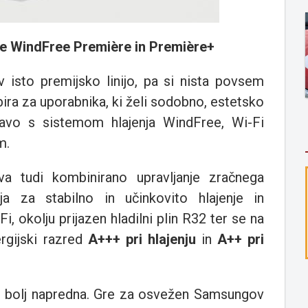
ve WindFree Première in Première+
 isto premijsko linijo, pa si nista povsem
bira za uporabnika, ki želi sodobno, estetsko
avo s sistemom hlajenja WindFree, Wi-Fi
m.
a tudi kombinirano upravljanje zračnega
ja za stabilno in učinkovito hlajenje in
i, okolju prijazen hladilni plin R32 ter se na
rgijski razred
A+++ pri hlajenju
in
A++ pri
o bolj napredna. Gre za osvežen Samsungov