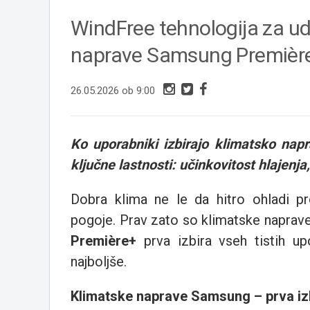
WindFree tehnologija za ud
naprave Samsung Première
26.05.2026 ob 9:00
Ko uporabniki izbirajo klimatsko napr
ključne lastnosti: učinkovitost hlajenja
Dobra klima ne le da hitro ohladi pr
pogoje. Prav zato so klimatske napra
Première+
prva izbira vseh tistih up
najboljše.
Klimatske naprave Samsung – prva iz