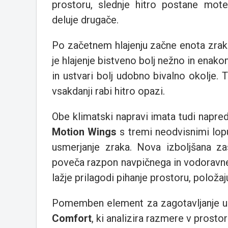
prostoru, slednje hitro postane mot
deluje drugače.
Po začetnem hlajenju začne enota zrak 
je hlajenje bistveno bolj nežno in ena
in ustvari bolj udobno bivalno okolje. T
vsakdanji rabi hitro opazi.
Obe klimatski napravi imata tudi napre
Motion Wings
s tremi neodvisnimi lopu
usmerjanje zraka. Nova izboljšana za
poveča razpon navpičnega in vodoravne
lažje prilagodi pihanje prostoru, položa
Pomemben element za zagotavljanje ud
Comfort
, ki analizira razmere v prost