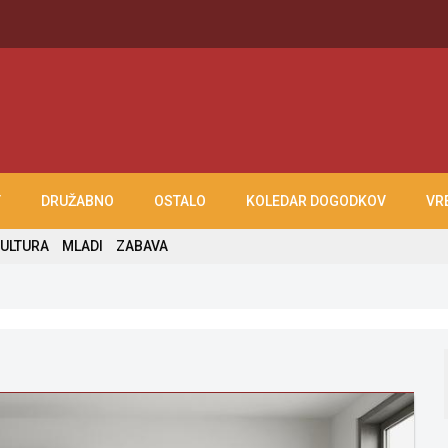
T
DRUŽABNO
OSTALO
KOLEDAR DOGODKOV
VR
ULTURA
MLADI
ZABAVA