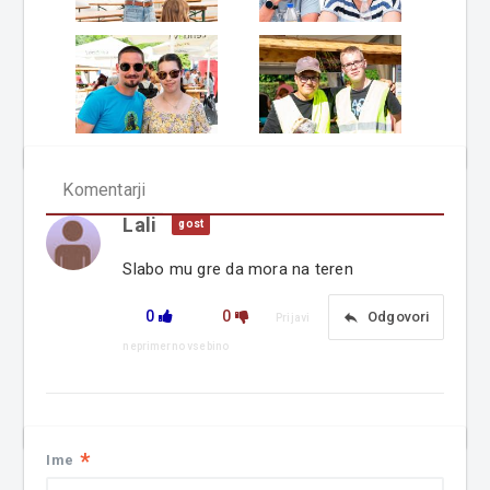
Komentarji
Lali
gost
Slabo mu gre da mora na teren
0
0
reply
Odgovori
Prijavi
neprimerno vsebino
*
Ime