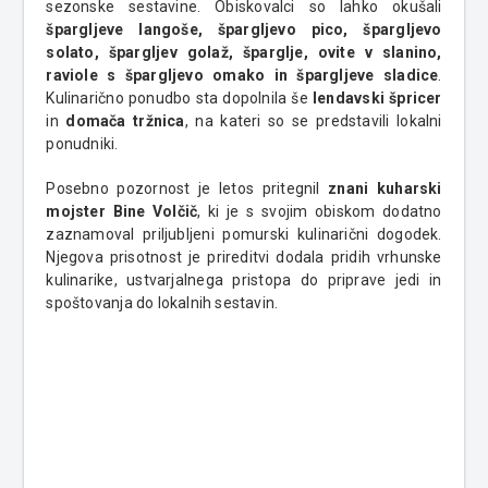
sezonske sestavine. Obiskovalci so lahko okušali
špargljeve langoše, špargljevo pico, špargljevo
solato, špargljev golaž, šparglje, ovite v slanino,
raviole s špargljevo omako in špargljeve sladice
.
Kulinarično ponudbo sta dopolnila še
lendavski špricer
in
domača tržnica
, na kateri so se predstavili lokalni
ponudniki.
Posebno pozornost je letos pritegnil
znani kuharski
mojster Bine Volčič
, ki je s svojim obiskom dodatno
zaznamoval priljubljeni pomurski kulinarični dogodek.
Njegova prisotnost je prireditvi dodala pridih vrhunske
kulinarike, ustvarjalnega pristopa do priprave jedi in
spoštovanja do lokalnih sestavin.