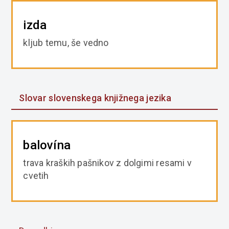
izda
kljub temu, še vedno
Slovar slovenskega knjižnega jezika
balovína
trava kraških pašnikov z dolgimi resami v
cvetih