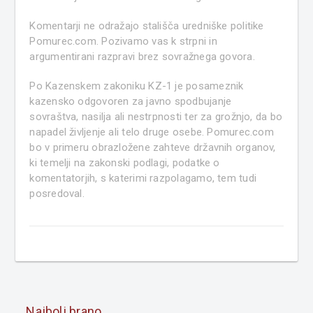
Komentarji ne odražajo stališča uredniške politike
Pomurec.com. Pozivamo vas k strpni in
argumentirani razpravi brez sovražnega govora.
Po Kazenskem zakoniku KZ-1 je posameznik
kazensko odgovoren za javno spodbujanje
sovraštva, nasilja ali nestrpnosti ter za grožnjo, da bo
napadel življenje ali telo druge osebe. Pomurec.com
bo v primeru obrazložene zahteve državnih organov,
ki temelji na zakonski podlagi, podatke o
komentatorjih, s katerimi razpolagamo, tem tudi
posredoval.
Najbolj brano