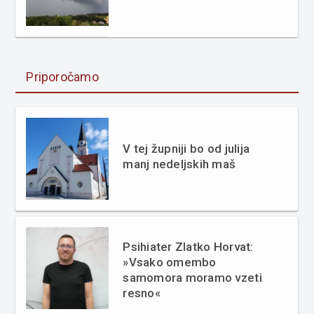
Priporočamo
V tej župniji bo od julija
manj nedeljskih maš
Psihiater Zlatko Horvat:
»Vsako omembo
samomora moramo vzeti
resno«