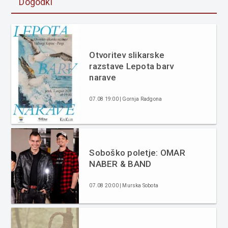
Dogodki
Otvoritev slikarske
razstave Lepota barv
narave
07.08 19:00 | Gornja Radgona
Soboško poletje: OMAR
NABER & BAND
07.08 20:00 | Murska Sobota