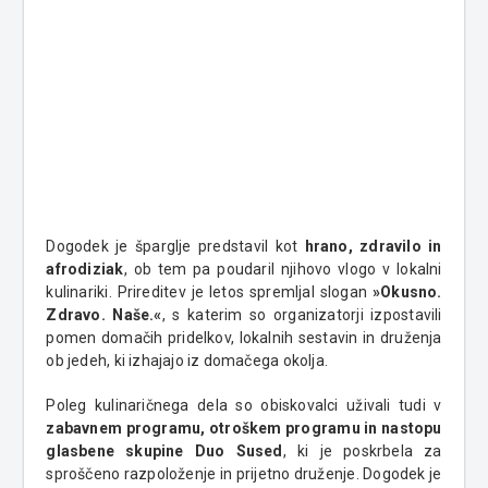
Dogodek je šparglje predstavil kot
hrano, zdravilo in
afrodiziak
, ob tem pa poudaril njihovo vlogo v lokalni
kulinariki. Prireditev je letos spremljal slogan
»Okusno.
Zdravo. Naše.«
, s katerim so organizatorji izpostavili
pomen domačih pridelkov, lokalnih sestavin in druženja
ob jedeh, ki izhajajo iz domačega okolja.
Poleg kulinaričnega dela so obiskovalci uživali tudi v
zabavnem programu, otroškem programu in nastopu
glasbene skupine Duo Sused
, ki je poskrbela za
sproščeno razpoloženje in prijetno druženje. Dogodek je