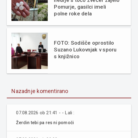
neurje s točo zvečer zajelo
Pomurje, gasilci imeli
polne roke dela
FOTO: Sodišče oprostilo
Suzano Lukovnjak v sporu
s knjižnico
Nazadnje komentirano
07.08.2026 ob 21:41 - - Lali :
Žerdin tebi pa res ni pomoči