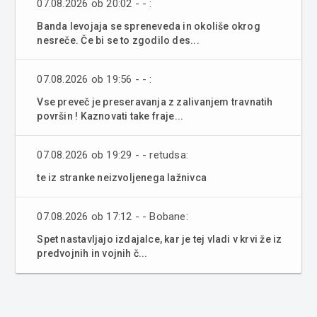
07.08.2026 ob 20:02 - - :
Banda levojaja se spreneveda in okoliše okrog
nesreče. Če bi se to zgodilo des...
07.08.2026 ob 19:56 - - :
Vse preveč je preseravanja z zalivanjem travnatih
površin ! Kaznovati take fraje...
07.08.2026 ob 19:29 - - retudsa:
te iz stranke neizvoljenega lažnivca
07.08.2026 ob 17:12 - - Bobane:
Spet nastavljajo izdajalce, kar je tej vladi v krvi že iz
predvojnih in vojnih č...