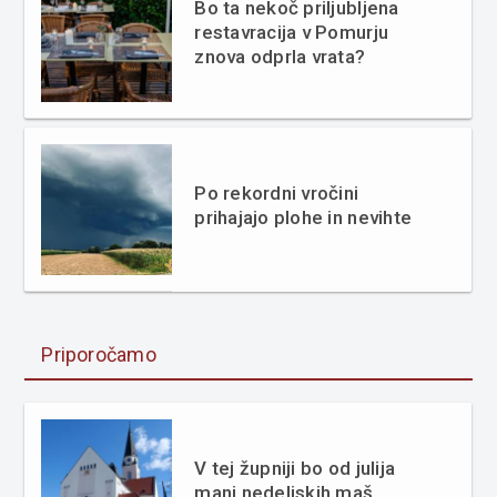
Bo ta nekoč priljubljena
restavracija v Pomurju
znova odprla vrata?
Po rekordni vročini
prihajajo plohe in nevihte
Priporočamo
V tej župniji bo od julija
manj nedeljskih maš