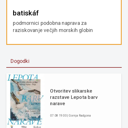
batiskáf
podmornici podobna naprava za
raziskovanje večjih morskih globin
Dogodki
Otvoritev slikarske
razstave Lepota barv
narave
07.08 19:00 | Gornja Radgona