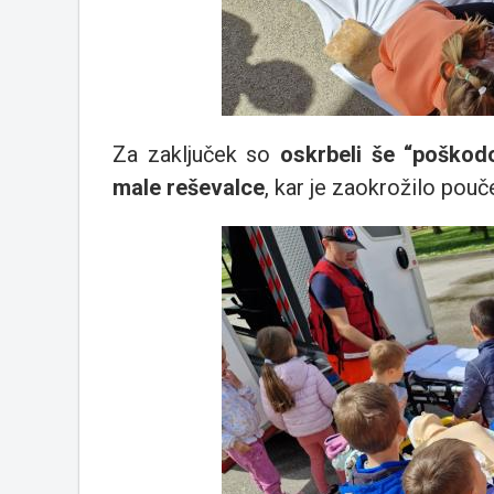
Za zaključek so
oskrbeli še “poškod
male reševalce
, kar je zaokrožilo pouč