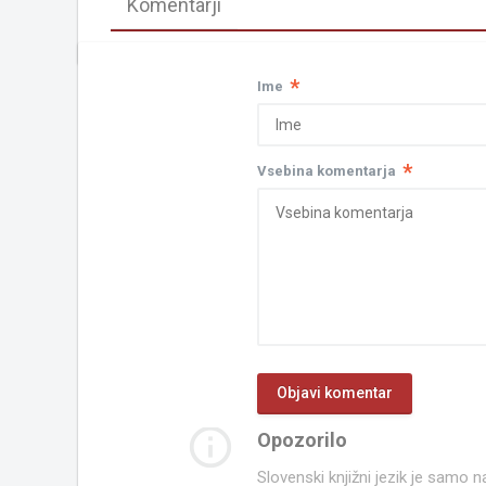
Komentarji
*
Ime
*
Vsebina komentarja
info_outline
Opozorilo
Slovenski knjižni jezik je samo