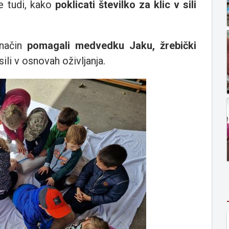
se tudi, kako
poklicati številko za klic v sili
 način
pomagali medvedku Jaku, žrebički
sili v osnovah oživljanja.