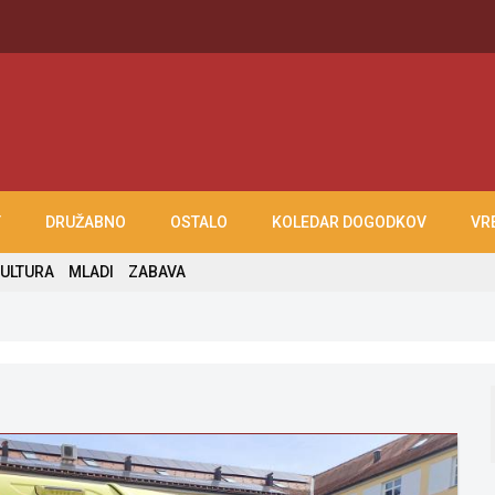
T
DRUŽABNO
OSTALO
KOLEDAR DOGODKOV
VR
ULTURA
MLADI
ZABAVA