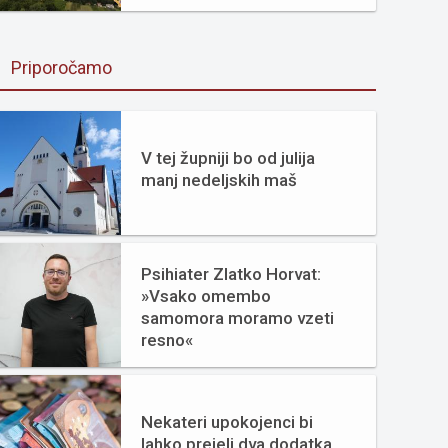
Priporočamo
V tej župniji bo od julija
manj nedeljskih maš
Psihiater Zlatko Horvat:
»Vsako omembo
samomora moramo vzeti
resno«
Nekateri upokojenci bi
lahko prejeli dva dodatka