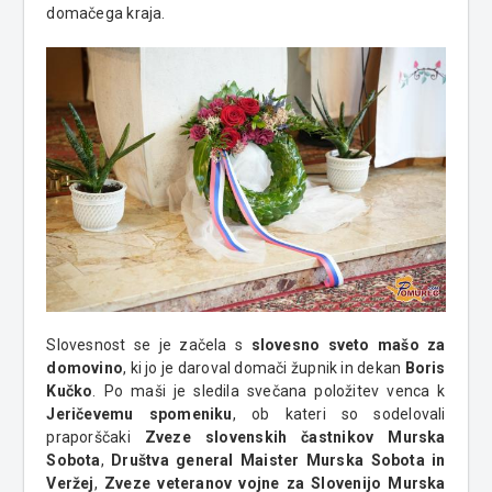
domačega kraja.
Slovesnost se je začela s
slovesno sveto mašo za
domovino
, ki jo je daroval domači župnik in dekan
Boris
Kučko
. Po maši je sledila svečana položitev venca k
Jeričevemu spomeniku
, ob kateri so sodelovali
praporščaki
Zveze slovenskih častnikov Murska
Sobota
,
Društva general Maister Murska Sobota in
Veržej
,
Zveze veteranov vojne za Slovenijo Murska