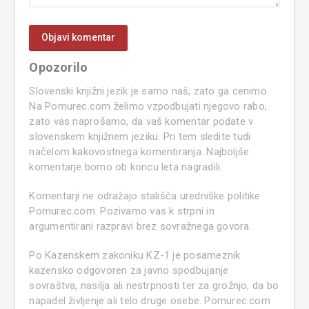
Opozorilo
Slovenski knjižni jezik je samo naš, zato ga cenimo.
Na Pomurec.com želimo vzpodbujati njegovo rabo,
zato vas naprošamo, da vaš komentar podate v
slovenskem knjižnem jeziku. Pri tem sledite tudi
načelom kakovostnega komentiranja. Najboljše
komentarje bomo ob koncu leta nagradili.
Komentarji ne odražajo stališča uredniške politike
Pomurec.com. Pozivamo vas k strpni in
argumentirani razpravi brez sovražnega govora.
Po Kazenskem zakoniku KZ-1 je posameznik
kazensko odgovoren za javno spodbujanje
sovraštva, nasilja ali nestrpnosti ter za grožnjo, da bo
napadel življenje ali telo druge osebe. Pomurec.com