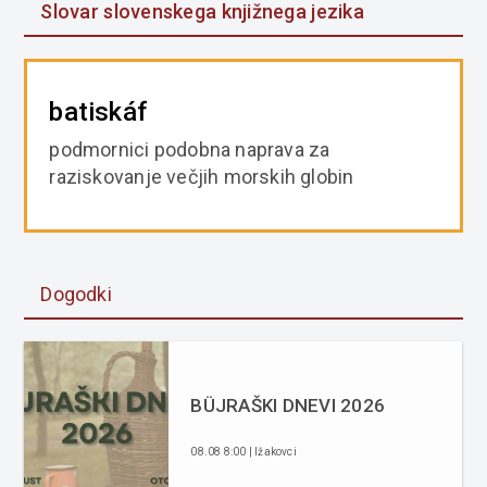
Slovar slovenskega knjižnega jezika
batiskáf
podmornici podobna naprava za
raziskovanje večjih morskih globin
Dogodki
BÜJRAŠKI DNEVI 2026
08.08 8:00 | Ižakovci