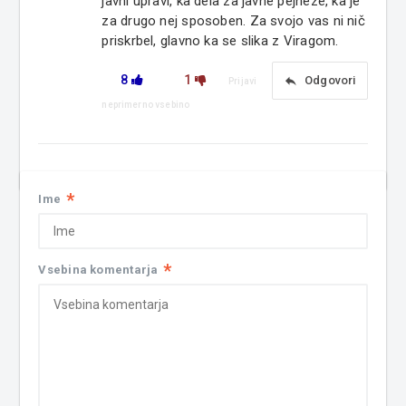
javni upravi, ka dela za javne pejneze, ka je
za drugo nej sposoben. Za svojo vas ni nič
priskrbel, glavno ka se slika z Viragom.
8
1
reply
Odgovori
Prijavi
neprimerno vsebino
*
Ime
*
Vsebina komentarja