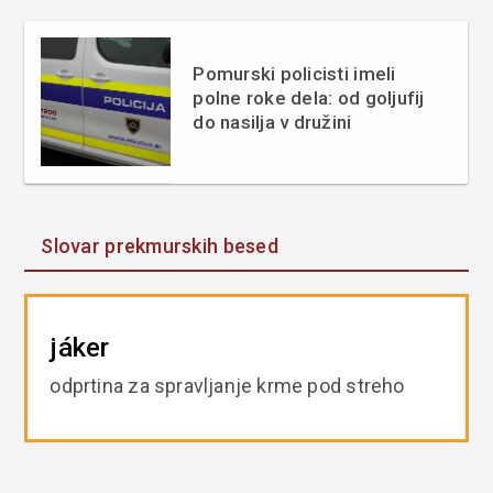
Pomurski policisti imeli
polne roke dela: od goljufij
do nasilja v družini
Slovar prekmurskih besed
jáker
odprtina za spravljanje krme pod streho