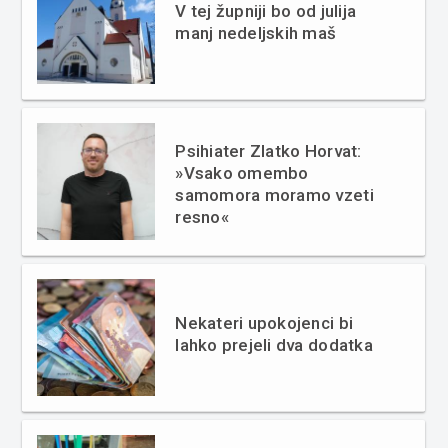
V tej župniji bo od julija
manj nedeljskih maš
Psihiater Zlatko Horvat:
»Vsako omembo
samomora moramo vzeti
resno«
Nekateri upokojenci bi
lahko prejeli dva dodatka