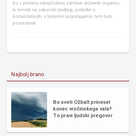
bo v primeru obrazložene zahteve državnih organov,
ki temelji na zakonski podlagi, podatke o
komentatorjih, s katerimi razpolagamo, tem tudi
posredoval.
Najbolj brano
Bo sveti Ožbalt prinesel
konec vročinskega vala?
To pravi ljudski pregovor