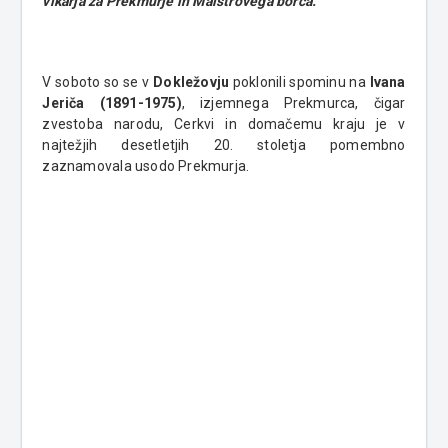
vikarja za Prekmurje in Maistrovega borca.
V soboto so se v
Dokležovju
poklonili spominu na
Ivana
Jeriča (1891-1975)
, izjemnega Prekmurca, čigar
zvestoba narodu, Cerkvi in domačemu kraju je v
najtežjih desetletjih 20. stoletja pomembno
zaznamovala usodo Prekmurja.