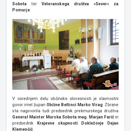
Sobota
ter
Veteranskega društva »Sever« za
Pomurje
.
V osrednjem delu občinske slovesnosti je slavnostni
govor imel župan
Občine Beltinci Marko Virag
. Zbrane
sta nagovorila tudi predsednik prekmurskega društva
General Maister Murska Sobota mag. Marjan Farič
in
predsednik
Krajevne skupnosti Dokležovje Dejan
Klemenčič
.