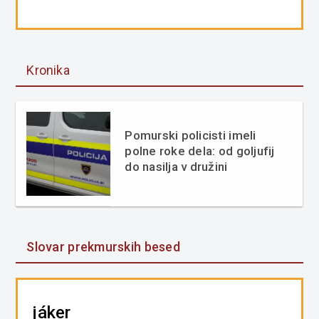
Kronika
Pomurski policisti imeli
polne roke dela: od goljufij
do nasilja v družini
Slovar prekmurskih besed
jáker