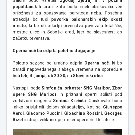
Baloni bodo vzletali
zgodaj zjutraj
in
v poznih
popoldanskih urah
, zato bodo imeli obiskovalci več
priložnosti za opazovanje barvitega neba. Posebna
atrakcija bo tudi
povorka balonarskih ekip skozi
mesto
, ki bo ob odprtju prvenstva povezala letališče,
mestne ulice in Soboški grad, kjer bo slovesnost ob
začetku prvenstva.
Operna noč bo odprla poletno dogajanje
Poletno sezono bo uradno odprla
Operna noč
, ki bo
zaradi napovedanega slabega vremena na sporedu
v
četrtek, 4. junija, ob 20.30
, na
Slovenski ulici
.
Nastopili bodo
Simfonični orkester SNG Maribor
,
Zbor
opere SNG Maribor
in priznani operni solisti pod
vodstvom dirigenta
Simona Krečiča
. Obiskovalci bodo
lahko prisluhnili delom skladateljev, kot so
Giuseppe
Verdi
,
Giacomo Puccini
,
Gioachino Rossini
,
Georges
Bizet
in drugi velikani operne ter operetne literature.