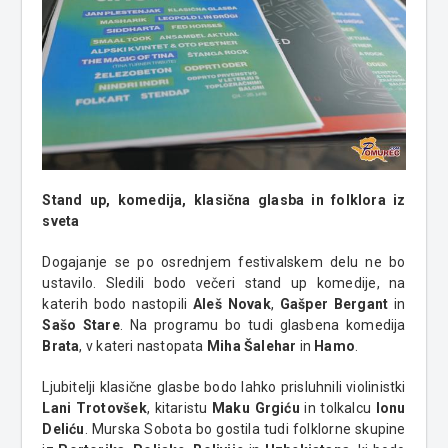
Stand up, komedija, klasična glasba in folklora iz
sveta
Dogajanje se po osrednjem festivalskem delu ne bo
ustavilo. Sledili bodo večeri stand up komedije, na
katerih bodo nastopili
Aleš Novak
,
Gašper Bergant
in
Sašo Stare
. Na programu bo tudi glasbena komedija
Brata
, v kateri nastopata
Miha Šalehar
in
Hamo
.
Ljubitelji klasične glasbe bodo lahko prisluhnili violinistki
Lani Trotovšek
, kitaristu
Maku Grgiću
in tolkalcu
Ionu
Deliću
. Murska Sobota bo gostila tudi folklorne skupine