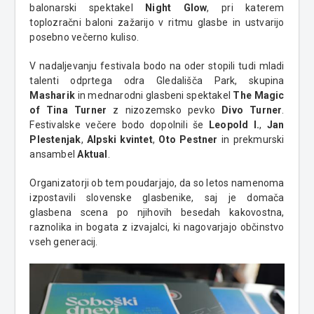
balonarski spektakel
Night Glow
, pri katerem
toplozračni baloni zažarijo v ritmu glasbe in ustvarijo
posebno večerno kuliso.
V nadaljevanju festivala bodo na oder stopili tudi mladi
talenti odprtega odra Gledališča Park, skupina
Masharik
in mednarodni glasbeni spektakel
The Magic
of Tina Turner
z nizozemsko pevko
Divo Turner
.
Festivalske večere bodo dopolnili še
Leopold I.
,
Jan
Plestenjak
,
Alpski kvintet
,
Oto Pestner
in prekmurski
ansambel
Aktual
.
Organizatorji ob tem poudarjajo, da so letos namenoma
izpostavili slovenske glasbenike, saj je domača
glasbena scena po njihovih besedah kakovostna,
raznolika in bogata z izvajalci, ki nagovarjajo občinstvo
vseh generacij.