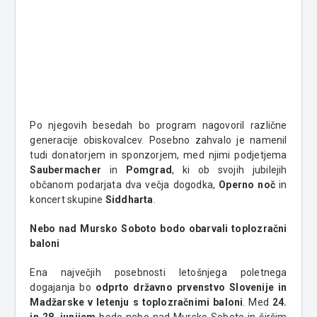
Po njegovih besedah bo program nagovoril različne
generacije obiskovalcev. Posebno zahvalo je namenil
tudi donatorjem in sponzorjem, med njimi podjetjema
Saubermacher
in
Pomgrad
, ki ob svojih jubilejih
občanom podarjata dva večja dogodka,
Operno noč
in
koncert skupine
Siddharta
.
Nebo nad Mursko Soboto bodo obarvali toplozračni
baloni
Ena največjih posebnosti letošnjega poletnega
dogajanja bo
odprto državno prvenstvo Slovenije in
Madžarske v letenju s toplozračnimi baloni
. Med
24.