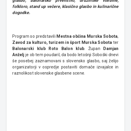
glasbo, balonarsko prvenstvo, družinske vsebine,
folkloro, stand up večere, klasično glasbo in kulinarične
dogodke.
Program so predstavili
Mestna občina Murska Sobota
,
Zavod za kulturo, turizem in šport Murska Sobota
ter
Balonarski klub Roto Balon klub
. Župan
Damjan
Anželj
je ob tem poudaril, da bodo letošnji Soboški dnevi
še posebej zaznamovani s slovensko glasbo, saj želijo
organizatorji v ospredje postaviti domače izvajalce in
raznolikost slovenske glasbene scene.