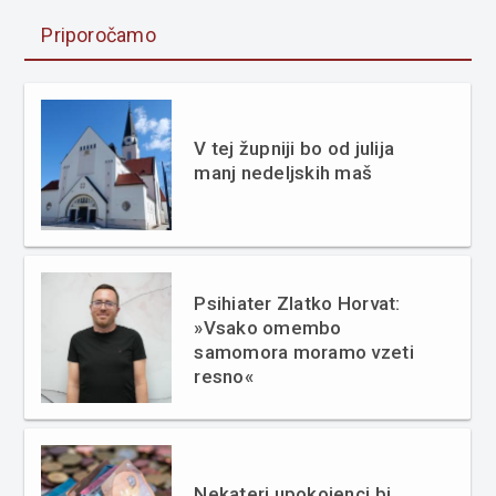
Priporočamo
V tej župniji bo od julija
manj nedeljskih maš
Psihiater Zlatko Horvat:
»Vsako omembo
samomora moramo vzeti
resno«
Nekateri upokojenci bi