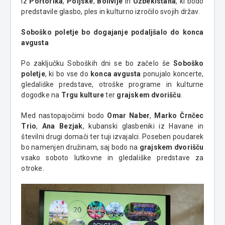
iz
Portorika
,
Poljske
,
Bolivije
in
Uzbekistana
, ki bodo
predstavile glasbo, ples in kulturno izročilo svojih držav.
Soboško poletje bo dogajanje podaljšalo do konca
avgusta
Po zaključku Soboških dni se bo začelo še
Soboško
poletje
, ki bo vse do
konca avgusta
ponujalo koncerte,
gledališke predstave, otroške programe in kulturne
dogodke na
Trgu kulture
ter
grajskem dvorišču
.
Med nastopajočimi bodo
Omar Naber
,
Marko Črnčec
Trio
,
Ana Bezjak
, kubanski glasbeniki iz Havane in
številni drugi domači ter tuji izvajalci. Poseben poudarek
bo namenjen družinam, saj bodo na
grajskem dvorišču
vsako soboto lutkovne in gledališke predstave za
otroke.