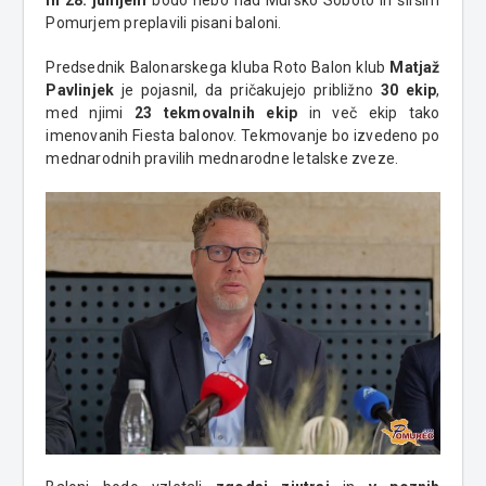
in 28. junijem
bodo nebo nad Mursko Soboto in širšim
Pomurjem preplavili pisani baloni.
Predsednik Balonarskega kluba Roto Balon klub
Matjaž
Pavlinjek
je pojasnil, da pričakujejo približno
30 ekip
,
med njimi
23 tekmovalnih ekip
in več ekip tako
imenovanih Fiesta balonov. Tekmovanje bo izvedeno po
mednarodnih pravilih mednarodne letalske zveze.