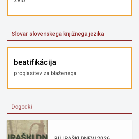
zelo
Slovar slovenskega knjižnega jezika
beatifikácija
proglasitev za blaženega
Dogodki
BÜJRAŠKI DNEVI 2026