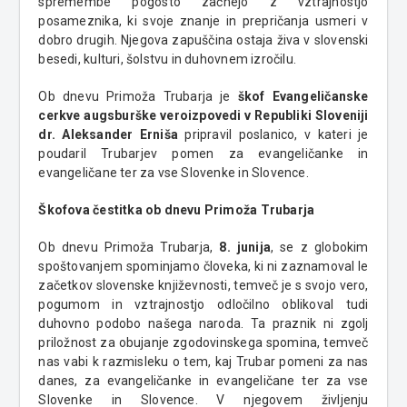
spremembe pogosto začnejo z vztrajnostjo
posameznika, ki svoje znanje in prepričanja usmeri v
dobro drugih. Njegova zapuščina ostaja živa v slovenski
besedi, kulturi, šolstvu in duhovnem izročilu.
Ob dnevu Primoža Trubarja je
škof Evangeličanske
cerkve augsburške veroizpovedi v Republiki Sloveniji
dr. Aleksander Erniša
pripravil poslanico, v kateri je
poudaril Trubarjev pomen za evangeličanke in
evangeličane ter za vse Slovenke in Slovence.
Škofova čestitka ob dnevu Primoža Trubarja
Ob dnevu Primoža Trubarja,
8. junija
, se z globokim
spoštovanjem spominjamo človeka, ki ni zaznamoval le
začetkov slovenske književnosti, temveč je s svojo vero,
pogumom in vztrajnostjo odločilno oblikoval tudi
duhovno podobo našega naroda. Ta praznik ni zgolj
priložnost za obujanje zgodovinskega spomina, temveč
nas vabi k razmisleku o tem, kaj Trubar pomeni za nas
danes, za evangeličanke in evangeličane ter za vse
Slovenke in Slovence. V njegovem življenju