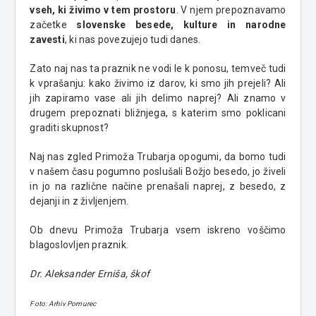
vseh, ki živimo v tem prostoru
. V njem prepoznavamo
začetke
slovenske besede, kulture in narodne
zavesti
, ki nas povezujejo tudi danes.
Zato naj nas ta praznik ne vodi le k ponosu, temveč tudi
k vprašanju: kako živimo iz darov, ki smo jih prejeli? Ali
jih zapiramo vase ali jih delimo naprej? Ali znamo v
drugem prepoznati bližnjega, s katerim smo poklicani
graditi skupnost?
Naj nas zgled Primoža Trubarja opogumi, da bomo tudi
v našem času pogumno poslušali Božjo besedo, jo živeli
in jo na različne načine prenašali naprej, z besedo, z
dejanji in z življenjem.
Ob dnevu Primoža Trubarja vsem iskreno voščimo
blagoslovljen praznik.
Dr. Aleksander Erniša, škof
Foto: Arhiv Pomurec