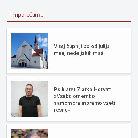
Priporočamo
V tej župniji bo od julija
manj nedeljskih maš
Psihiater Zlatko Horvat:
»Vsako omembo
samomora moramo vzeti
resno«