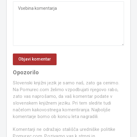
Opozorilo
Slovenski knjižni jezik je samo naš, zato ga cenimo.
Na Pomurec.com želimo vzpodbujati njegovo rabo,
zato vas naprošamo, da vaš komentar podate v
slovenskem knjižnem jeziku. Pri tem sledite tudi
načelom kakovostnega komentiranja. Najboljše
komentarje bomo ob koncu leta nagradili.
Komentarji ne odražajo stališča uredniške politike
Pomurec.com. Pozivamo vas k strpni in