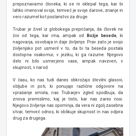
prepoznavamo človeka, ki se ni oklepal tega, kar bi
lahko imenoval svoje, temveč je svoje darove, znanje in
vero razumel kot poslanstvo za druge.
Trubar je živel iz globokega prepričanja, da človek ne
živi od tega, kar ima, ampak od
Božje besede
, ki
nagovarja, osvobaja in daje življenje. Prav zato je svojo
življenjsko pot usmeril v to, da bi ta beseda postala
dostopna vsakomur, v jeziku, ki ga razume. Njegovo
delo ni bilo usmerjeno vase, ampak navzven, v
skupnost, v narod.
V času, ko nas tudi danes obkrožajo številni glasovi,
obljube in poti, ki ponujajo različne odgovore na
vprašanje smisla, nas Trubarjev zgled spodbuja, da
znova premislimo, kaj je tisto, kar nas zares nosi.
Njegovo življenje nas opominja, da vera ni zgolj zasebna
stvar, temveč odnos, ki oblikuje skupnost in nas odpira
drug za drugega.