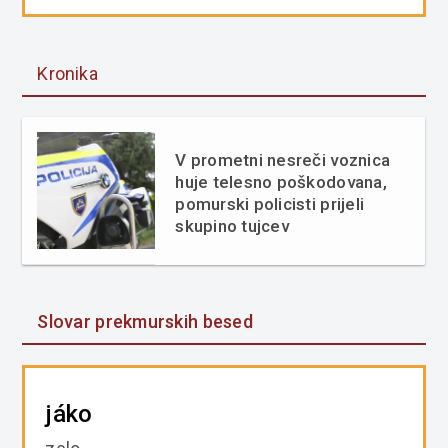
Kronika
V prometni nesreči voznica
huje telesno poškodovana,
pomurski policisti prijeli
skupino tujcev
Slovar prekmurskih besed
jáko