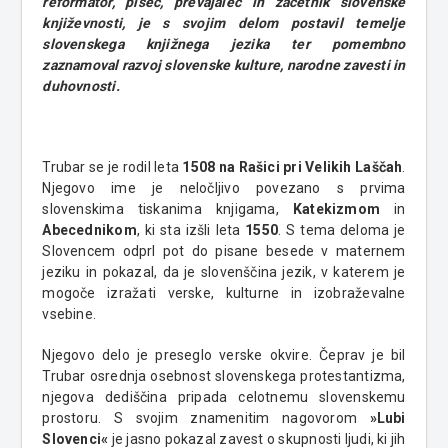
reformator, pisec, prevajalec in začetnik slovenske
književnosti, je s svojim delom postavil temelje
slovenskega knjižnega jezika ter pomembno
zaznamoval razvoj slovenske kulture, narodne zavesti in
duhovnosti.
Trubar se je rodil leta
1508 na Rašici pri Velikih Laščah
.
Njegovo ime je neločljivo povezano s prvima
slovenskima tiskanima knjigama,
Katekizmom
in
Abecednikom
, ki sta izšli leta
1550
. S tema deloma je
Slovencem odprl pot do pisane besede v maternem
jeziku in pokazal, da je slovenščina jezik, v katerem je
mogoče izražati verske, kulturne in izobraževalne
vsebine.
Njegovo delo je preseglo verske okvire. Čeprav je bil
Trubar osrednja osebnost slovenskega protestantizma,
njegova dediščina pripada celotnemu slovenskemu
prostoru. S svojim znamenitim nagovorom
»Lubi
Slovenci«
je jasno pokazal zavest o skupnosti ljudi, ki jih