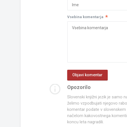
*
Vsebina komentarja
info_outline
Opozorilo
Slovenski knjižni jezik je samo
želimo vzpodbujati njegovo rab
komentar podate v slovenskem kn
načelom kakovostnega komentir
koncu leta nagradili.