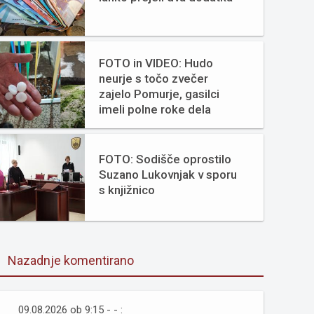
FOTO in VIDEO: Hudo
neurje s točo zvečer
zajelo Pomurje, gasilci
imeli polne roke dela
FOTO: Sodišče oprostilo
Suzano Lukovnjak v sporu
s knjižnico
Nazadnje komentirano
09.08.2026 ob 9:15 - - :