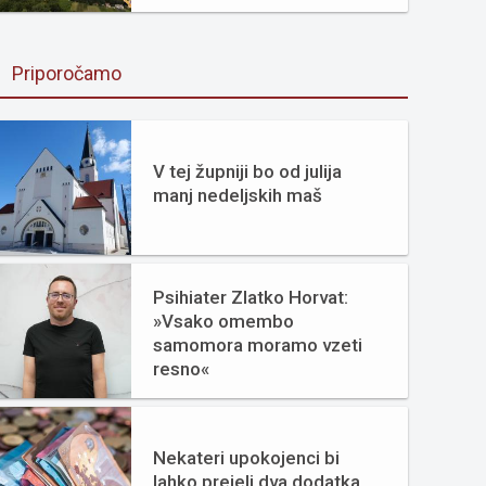
Priporočamo
V tej župniji bo od julija
manj nedeljskih maš
Psihiater Zlatko Horvat:
»Vsako omembo
samomora moramo vzeti
resno«
Nekateri upokojenci bi
lahko prejeli dva dodatka