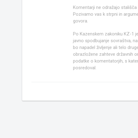
Komentarji ne odražajo stališča
Pozivamo vas k strpni in argume
govora.
Po Kazenskem zakoniku KZ-1 j
javno spodbujanje sovraštva, nasi
bo napadel življenje ali telo d
obrazložene zahteve državnih org
podatke o komentatorjih, s kate
posredoval.