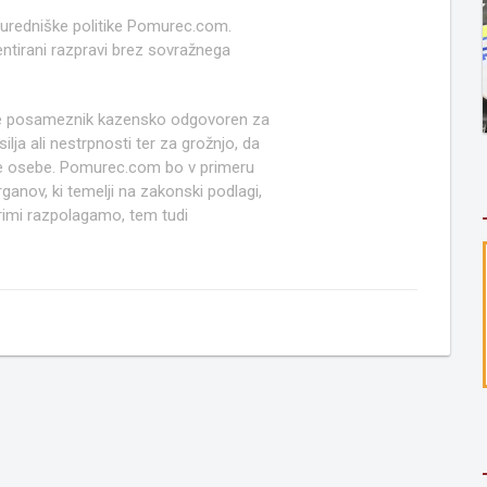
 uredniške politike Pomurec.com.
ntirani razpravi brez sovražnega
e posameznik kazensko odgovoren za
lja ali nestrpnosti ter za grožnjo, da
ruge osebe. Pomurec.com bo v primeru
anov, ki temelji na zakonski podlagi,
rimi razpolagamo, tem tudi