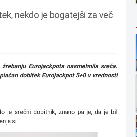
tek, nekdo je bogatejši za več
 žrebanju Eurojackpota nasmehnila sreča.
l vplačan dobitek Eurojackpot 5+0 v vrednosti
o je srečni dobitnik, znano pa je, da je bil
ija.si.