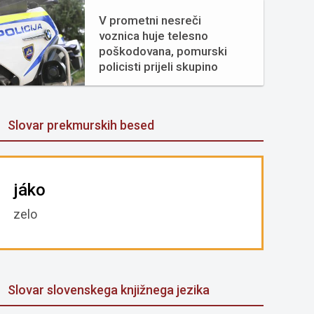
V prometni nesreči
voznica huje telesno
poškodovana, pomurski
policisti prijeli skupino
tujcev
Slovar prekmurskih besed
jáko
zelo
Slovar slovenskega knjižnega jezika