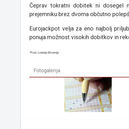
Čeprav tokratni dobitek ni dosegel m
prejemniku brez dvoma občutno polepš
Eurojackpot velja za eno najbolj priljub
ponuja možnost visokih dobitkov in reko
*Foto: Loterija Slovenija
Fotogalerija