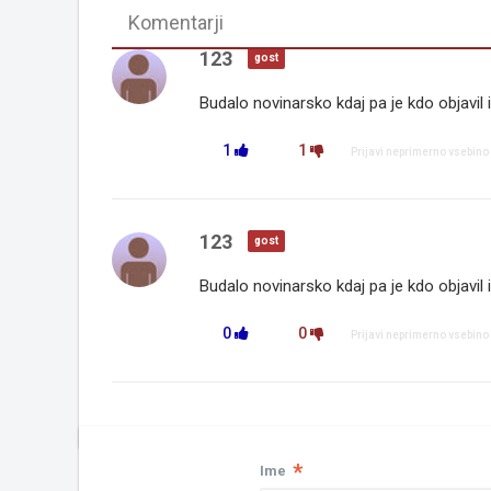
Komentarji
123
gost
Budalo novinarsko kdaj pa je kdo objavil 
1
1
Prijavi neprimerno vsebino
123
gost
Budalo novinarsko kdaj pa je kdo objavil 
0
0
Prijavi neprimerno vsebino
*
Ime