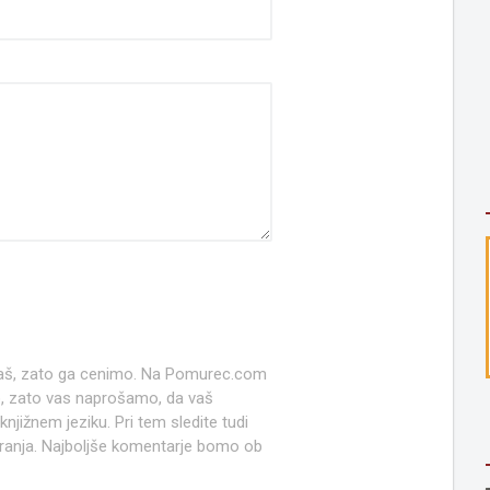
 naš, zato ga cenimo. Na Pomurec.com
o, zato vas naprošamo, da vaš
jižnem jeziku. Pri tem sledite tudi
anja. Najboljše komentarje bomo ob