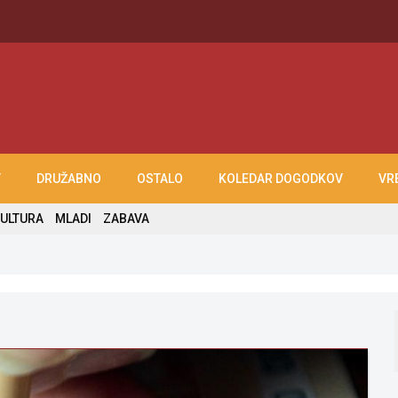
T
DRUŽABNO
OSTALO
KOLEDAR DOGODKOV
VR
ULTURA
MLADI
ZABAVA