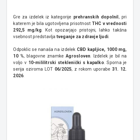
Gre za izdelek iz kategorije
prehranskih dopolnil
, pri
katerem je bila ugotovljena prisotnost
THC v vrednosti
292,5 mg/kg
. Kot opozarjajo pristojni, lahko takšna
vsebnost predstavlja
tveganje za zdravje ljudi
.
Odpoklic se nanaša na izdelek
CBD kapljice, 1000 mg,
10 %
, blagovne znamke
Agrosloven
. Izdelek je bil na
voljo v
10-mililitrski steklenički s kapalko
. Sporna je
serija oziroma LOT
06/2025
, z rokom uporabe
31. 12.
2026
.