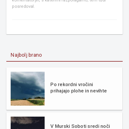
komentatorjih, s katerimi razpolagamo, tem tudi
posredoval.
Najbolj brano
Po rekordni vročini
prihajajo plohe in nevihte
V Murski Soboti sredi noči