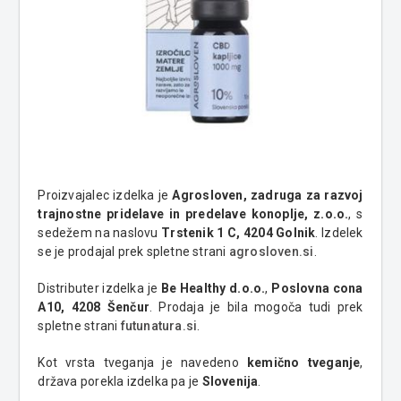
Proizvajalec izdelka je
Agrosloven, zadruga za razvoj
trajnostne pridelave in predelave konoplje, z.o.o.
, s
sedežem na naslovu
Trstenik 1 C, 4204 Golnik
. Izdelek
se je prodajal prek spletne strani
agrosloven.si
.
Distributer izdelka je
Be Healthy d.o.o.
,
Poslovna cona
A10, 4208 Šenčur
. Prodaja je bila mogoča tudi prek
spletne strani
futunatura.si
.
Kot vrsta tveganja je navedeno
kemično tveganje
,
država porekla izdelka pa je
Slovenija
.