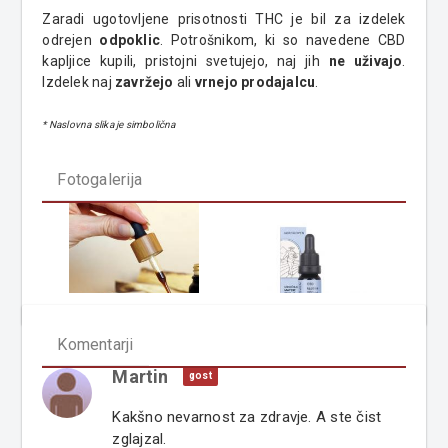
Zaradi ugotovljene prisotnosti THC je bil za izdelek
odrejen
odpoklic
. Potrošnikom, ki so navedene CBD
kapljice kupili, pristojni svetujejo, naj jih
ne uživajo
.
Izdelek naj
zavržejo
ali
vrnejo prodajalcu
.
* Naslovna slika je simbolična
Fotogalerija
Komentarji
Martin
gost
Kakšno nevarnost za zdravje. A ste čist
zglajzal.