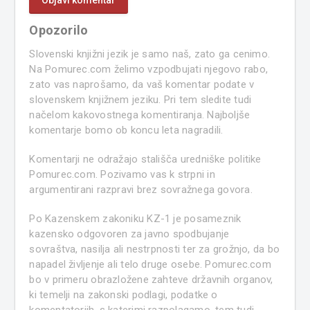
Opozorilo
Slovenski knjižni jezik je samo naš, zato ga cenimo.
Na Pomurec.com želimo vzpodbujati njegovo rabo,
zato vas naprošamo, da vaš komentar podate v
slovenskem knjižnem jeziku. Pri tem sledite tudi
načelom kakovostnega komentiranja. Najboljše
komentarje bomo ob koncu leta nagradili.
Komentarji ne odražajo stališča uredniške politike
Pomurec.com. Pozivamo vas k strpni in
argumentirani razpravi brez sovražnega govora.
Po Kazenskem zakoniku KZ-1 je posameznik
kazensko odgovoren za javno spodbujanje
sovraštva, nasilja ali nestrpnosti ter za grožnjo, da bo
napadel življenje ali telo druge osebe. Pomurec.com
bo v primeru obrazložene zahteve državnih organov,
ki temelji na zakonski podlagi, podatke o