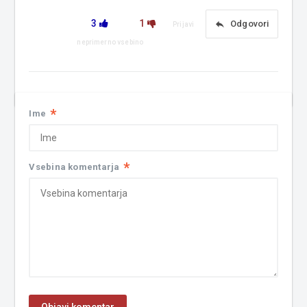
3
1
reply
Odgovori
Prijavi
neprimerno vsebino
*
Ime
*
Vsebina komentarja