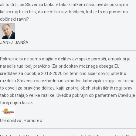
ali to drži, če Slovenija lahko v tako kratkem času uvede pokrajin in
koliko naj bi jih bilo, da ne bi bili razdrobljeni, kot je to na primer na
občinski ravni?
JANEZ JANŠA
:
Pokrajine bi ne samo olajšale delitev evropske pomoči, ampak bi jo
naredile tudi bolj pravično. Za pridobitev možnega obsega EU
sredstev za obdobje 2013-2020 bo tehnično sicer dovolj umetno
razdeliti Slovenijo na vzhodno in zahodno kohezijsko regijo, ne bo pa
to dovolj za pravično delitev, kajti znotraj obeh statističnih regij prav
tako obstajajo velike razlike. Uvedba pokrajin ob pametnem številu je
torej nujen korak.
Urednistvo_Pomurec
: