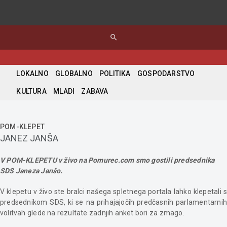
search
LOKALNO
GLOBALNO
POLITIKA
GOSPODARSTVO
KULTURA
MLADI
ZABAVA
POM-KLEPET
JANEZ JANŠA
V POM-KLEPETU v živo na Pomurec.com smo gostili predsednika
SDS Janeza Janšo.
V klepetu v živo ste bralci našega spletnega portala lahko klepetali s
predsednikom SDS, ki se na prihajajočih predčasnih parlamentarnih
volitvah glede na rezultate zadnjih anket bori za zmago.