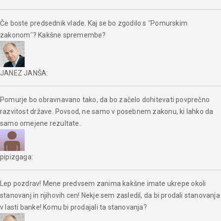
Če boste predsednik vlade. Kaj se bo zgodilo s ˝Pomurskim
zakonom˝? Kakšne spremembe?
JANEZ JANŠA
:
Pomurje bo obravnavano tako, da bo začelo dohitevati povprečno
razvitost države. Povsod, ne samo v posebnem zakonu, ki lahko da
samo omejene rezultate.
pipizgaga
:
Lep pozdrav! Mene predvsem zanima kakšne imate ukrepe okoli
stanovanj in njihovih cen! Nekje sem zasledil, da bi prodali stanovanja
v lasti banke! Komu bi prodajali ta stanovanja?