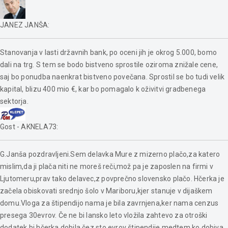
JANEZ JANŠA
:
Stanovanja v lasti državnih bank, po oceni jih je okrog 5.000, bomo
dali na trg. S tem se bodo bistveno sprostile oziroma znižale cene,
saj bo ponudba naenkrat bistveno povečana. Sprostil se bo tudi velik
kapital, blizu 400 mio €, kar bo pomagalo k oživitvi gradbenega
sektorja.
Gost - AKNELA73
:
G.Janša pozdravljeni.Sem delavka Mure z mizerno plačo,za katero
mislim,da ji plača niti ne moreš reči,mož pa je zaposlen na firmi v
Ljutomeru,prav tako delavec,z povprečno slovensko plačo. Hčerka je
začela obiskovati srednjo šolo v Mariboru,kjer stanuje v dijaškem
domu.Vloga za štipendijo nama je bila zavrnjena,ker nama cenzus
presega 30evrov. Če ne bi lansko leto vložila zahtevo za otroški
dodatek,bi hčerka dobila čez sto evrov štipendije,medtem ko dobiva