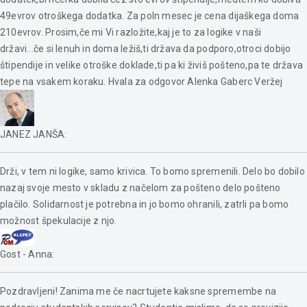
49evrov otroškega dodatka. Za poln mesec je cena dijaškega doma
210evrov. Prosim,če mi Vi razložite,kaj je to za logike v naši
državi...če si lenuh in doma ležiš,ti država da podporo,otroci dobijo
štipendije in velike otroške doklade,ti pa ki živiš pošteno,pa te država
tepe na vsakem koraku. Hvala za odgovor Alenka Gaberc Veržej
JANEZ JANŠA
:
Drži, v tem ni logike, samo krivica. To bomo spremenili. Delo bo dobilo
nazaj svoje mesto v skladu z načelom za pošteno delo pošteno
plačilo. Solidarnost je potrebna in jo bomo ohranili, zatrli pa bomo
možnost špekulacije z njo.
Gost - Anna
:
Pozdravljeni! Zanima me če nacrtujete kaksne spremembe na