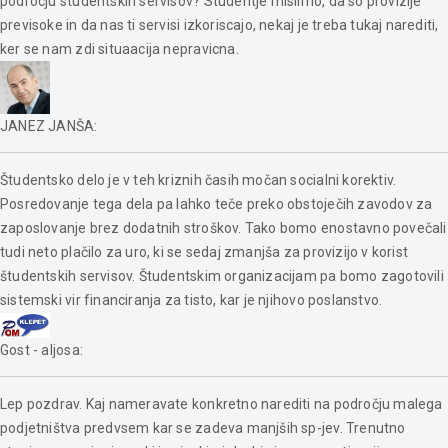
podrocju studentskih servisov? Studentje mislimo, da so provizije
previsoke in da nas ti servisi izkoriscajo, nekaj je treba tukaj narediti,
ker se nam zdi situaacija nepravicna.
JANEZ JANŠA
:
Študentsko delo je v teh kriznih časih močan socialni korektiv.
Posredovanje tega dela pa lahko teče preko obstoječih zavodov za
zaposlovanje brez dodatnih stroškov. Tako bomo enostavno povečali
tudi neto plačilo za uro, ki se sedaj zmanjša za provizijo v korist
študentskih servisov. Študentskim organizacijam pa bomo zagotovili
sistemski vir financiranja za tisto, kar je njihovo poslanstvo.
Gost - aljosa
:
Lep pozdrav. Kaj nameravate konkretno narediti na področju malega
podjetništva predvsem kar se zadeva manjših sp-jev. Trenutno