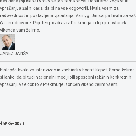
Naš današnji klepet v živo se je s tem končal. Dobili smo več kot 40
vprašanj, a žal ni časa, da bi na vse odgovorili. Hvala vsem za
radovednost in postavljena vprašanja. Vam, g. Janša, pa hvala za vaš
čas in odgovore. Prijeten pozdrav iz Prekmurja in lep preostanek
vikenda vam želimo.
JANEZ JANŠA
:
Njalepša hvala za intenziven in vsebinsko bogat klepet. Samo želimo
si lahko, da bi tudi nacionalni mediji bili sposobni takšnih konkretnih
vprašanj. Vse dobro v Prekmurje, sončen vikend želim vsem.