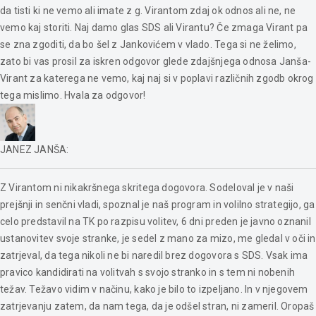
da tisti ki ne vemo ali imate z g. Virantom zdaj ok odnos ali ne, ne
vemo kaj storiti. Naj damo glas SDS ali Virantu? Če zmaga Virant pa
se zna zgoditi, da bo šel z Jankovićem v vlado. Tega si ne želimo,
zato bi vas prosil za iskren odgovor glede zdajšnjega odnosa Janša-
Virant za katerega ne vemo, kaj naj si v poplavi različnih zgodb okrog
tega mislimo. Hvala za odgovor!
JANEZ JANŠA
:
Z Virantom ni nikakršnega skritega dogovora. Sodeloval je v naši
prejšnji in senčni vladi, spoznal je naš program in volilno strategijo, ga
celo predstavil na TK po razpisu volitev, 6 dni preden je javno oznanil
ustanovitev svoje stranke, je sedel z mano za mizo, me gledal v oči in
zatrjeval, da tega nikoli ne bi naredil brez dogovora s SDS. Vsak ima
pravico kandidirati na volitvah s svojo stranko in s tem ni nobenih
težav. Težavo vidim v načinu, kako je bilo to izpeljano. In v njegovem
zatrjevanju zatem, da nam tega, da je odšel stran, ni zameril. Oropaš