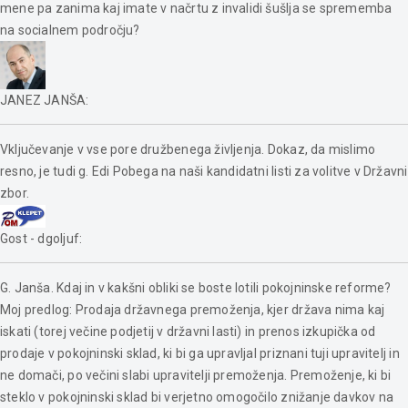
mene pa zanima kaj imate v načrtu z invalidi šušlja se sprememba
na socialnem področju?
JANEZ JANŠA
:
Vključevanje v vse pore družbenega življenja. Dokaz, da mislimo
resno, je tudi g. Edi Pobega na naši kandidatni listi za volitve v Državni
zbor.
Gost - dgoljuf
:
G. Janša. Kdaj in v kakšni obliki se boste lotili pokojninske reforme?
Moj predlog: Prodaja državnega premoženja, kjer država nima kaj
iskati (torej večine podjetij v državni lasti) in prenos izkupička od
prodaje v pokojninski sklad, ki bi ga upravljal priznani tuji upravitelj in
ne domači, po večini slabi upravitelji premoženja. Premoženje, ki bi
steklo v pokojninski sklad bi verjetno omogočilo znižanje davkov na