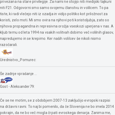
privezana na stare privilegije. Za nami ne stojijo niti medijski tajkuni
niti F21. Odgovorni smo samo svojemu članstvu in volilcem. To pa
tiste, ki radi vlečejo niti iz ozadja in vidijo politiko kot priložnost za
koristi, zelo moti. Mi smo ovira na njihovi poti koristoljubja, zato so
njihova propagandna in represivna orožja vseskozi uperjena v nas. A
kljub temu od leta 1994 na vsakih volitvah dobimo več volilnih glasov,
napredujemo in se krepimo. Ker naših volilcev še nikoli nismo
razočarali.
Urednistvo_Pomurec
:
Še zadnje vprašanje ...
Gost - Aleksander79
:
Če se ne motim, se z obdobjem 2007-13 zaključijo evropski razpisi
na državni ravni. To naj bi pomenilo, da če Slovenija ne bo imela 2014
pokrajin, da ne bo več mogla črpati evroskega denarja. Zanima me,