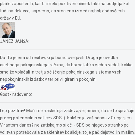
plače zaposlenih, kar bi imelo pozitiven učinek tako na podjetja kot
tudi na delavce, saj vemo, da smo ena izmed najbolj obdavčenih
držav v EU.
JANEZ JANŠA
:
Da. To je ena od rešitev, ki jo bomo uveljavili. Druga je uvedba
osebnega pokojninskega računa, da bomo lahko vedno vedeli, koliko
smo že vplačali in tretja očiščenje pokojninskega sistema vseh
nepokojninskih izdatkov ter priviligiranih pokojnin.
Gost - radoveno
:
Lep pozdrav! Muči me naslednja zadeva;verjamem, da se to sprašuje
precej potencialnih volilcev SDS ;). Kakšen je vaš odnos z Gregorjem
Virantom danes? ne zatiskajmo si oči - SDS bo njegovo stranko po
volitvah potrebovala za sklenitev koalicije, to je pač dejstvo. In mislim,