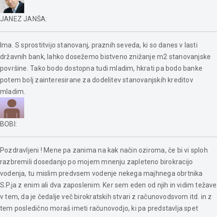
JANEZ JANŠA
:
Ima. S sprostitvijo stanovanj, praznih seveda, ki so danes v lasti
državnih bank, lahko dosežemo bistveno znižanje m2 stanovanjske
površine. Tako bodo dostopna tudi mladim, hkrati pa bodo banke
potem bolj zainteresirane za dodelitev stanovanjskih kreditov
mladim.
BOBI
:
Pozdravljeni ! Mene pa zanima na kak način oziroma, če bi vi sploh
razbremili dosedanjo po mojem mnenju zapleteno birokracijo
vodenja, tu mislim predvsem vodenje nekega majhnega obrtnika
S.P.ja z enim ali dva zaposlenim. Ker sem eden od njih in vidim težave
v tem, da je čedalje več birokratskih stvari z računovodsvom itd. in z
tem posledično moraš imeti računovodjo, ki pa predstavlja spet