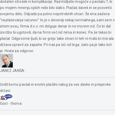
dodaten strošek in komplikacije. Razmišljate mogoče o pavšalu ?, ki
po mojem mnenju sploh nebi bilo slabo. Plačaš davek in se posvetiš
svojemu delu. Odpade pa polno nepotrebnih stvari. Še ena zadeva
"neplačevanje računov" to je v sloveniji nekaj normalnega, sam sem v
istem sosu, firma d.o.o. mi dolguje denar in ne morem nič. Če bi dal
izvržbo bi ugotovili, da na firmi več nič nima in konec. Pa še takso bi
plačal. Odgovorne ljudi, ki se grejo take stvari in teh ni malo bi morala
država spravit za zapahe. Pri nas pa nič od tega. zato pa je tako kot
je. Hvala za odgovor.
JANEZ JANŠA
:
Uvdli bomo pavšal in enotni plačilni nalog za vse davke in prispevke
državi.
Gost - thorva
: