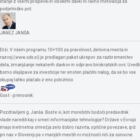
stanje z vsemi prispevki in visokimi davki ni ravno motivacija za
podjetniško pot.
JANEZ JANŠA
:
Drži. V nšem programu 10+100 za pravičnost, delovna mesta in
razvoj (www.sds.si) je predlagan paket ukrepov za razbremenitev
dela, zmanjšanje nekaterih davkov in odpravo birokratskih ovir. Uvedli
bomo olajšpave za investicije ter enoten plačilni nalog, da se bo vse
skupaj lahko plačalo z eno položnico
Gost - prenosnik
:
Pozdravljeni g. Janša. Boste vi, kot morebitni bodoči predsednik
vlade naredili kaj v smeri informacijske tehnologije? Države v Evropi
imajo inetrnetna omrežja zelo dobro razvita, optične povezave, ipd.
pri nas v Sloveniji pa v manjših mestih ni možnosti niti za osnovne