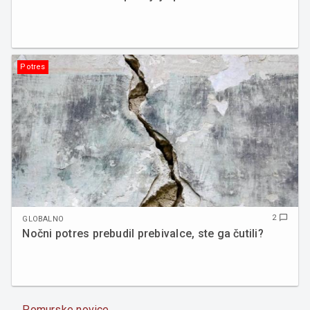
Potres
2
chat_bubble_outline
GLOBALNO
Nočni potres prebudil prebivalce, ste ga čutili?
Pomurske novice