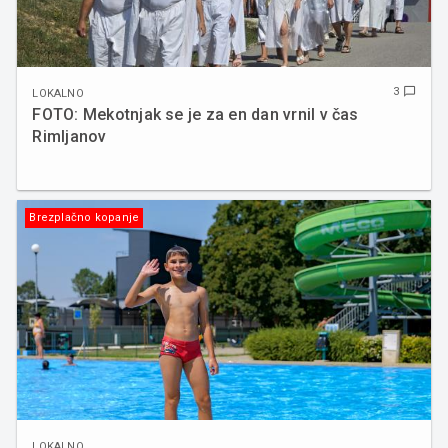
3
chat_bubble_outline
LOKALNO
FOTO: Mekotnjak se je za en dan vrnil v čas
Rimljanov
Brezplačno kopanje
LOKALNO