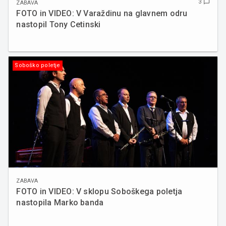
3
chat_bubble_outline
ZABAVA
FOTO in VIDEO: V Varaždinu na glavnem odru
nastopil Tony Cetinski
Soboško poletje
ZABAVA
FOTO in VIDEO: V sklopu Soboškega poletja
nastopila Marko banda