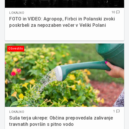
10
chat_bubble_outline
LOKALNO
FOTO in VIDEO: Agropop, Firbci in Polanski zvoki
poskrbeli za nepozaben večer v Veliki Polani
Obvestilo
1
chat_bubble_outline
LOKALNO
Suša terja ukrepe: Občina prepovedala zalivanje
travnatih površin s pitno vodo