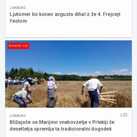
LOKALNO
Ljutomer bo konec avgusta dihal z že 4. Frejcejt
festom
Kmečki bal
2
chat_bubble_outline
LOKALNO
Bližajoče se Marijino vnebovzetje v Prlekiji že
desetletja spremlja ta tradicionalni dogodek