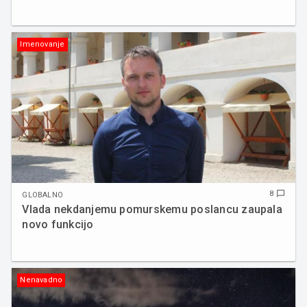
Imenovanje
8
chat_bubble_outline
GLOBALNO
Vlada nekdanjemu pomurskemu poslancu zaupala
novo funkcijo
Nenavadno