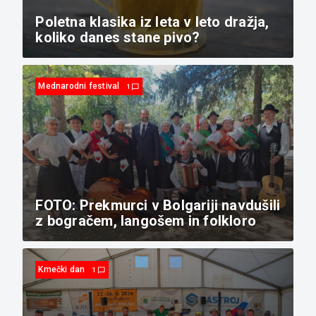
Poletna klasika iz leta v leto dražja,
koliko danes stane pivo?
Mednarodni festival
1
chat_bubble_outline
FOTO: Prekmurci v Bolgariji navdušili
z bogračem, langošem in folkloro
Kmečki dan
1
chat_bubble_outline