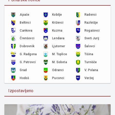
Apače
Kobilje
Radenci
Beltinci
Križevci
Razkrižje
Cankova
Kuzma
Rogašovci
Črenšovci
Lendava
Sveti Jurij
Dobrovnik
Ljutomer
Šalovci
G. Radgona
M. Toplice
Tišina
G. Petrovci
M. Sobota
Turnišče
Grad
Odranci
V. Polana
Hodoš
Puconci
Veržej
Izpostavljeno