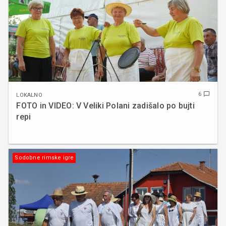
6
chat_bubble_outline
LOKALNO
FOTO in VIDEO: V Veliki Polani zadišalo po bujti
repi
Sodobne rimske igre