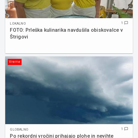
1
chat_bubble_outline
LOKALNO
FOTO: Prleška kulinarika navdušila obiskovalce v
Štrigovi
Vreme
1
chat_bubble_outline
GLOBALNO
Po rekordni vročini prihajajo plohe in nevihte