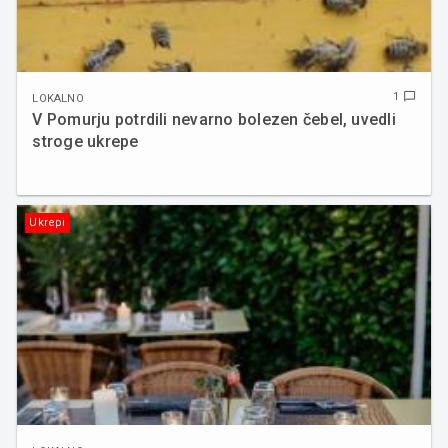
1
chat_bubble_outline
LOKALNO
V Pomurju potrdili nevarno bolezen čebel, uvedli
stroge ukrepe
Ukrepi