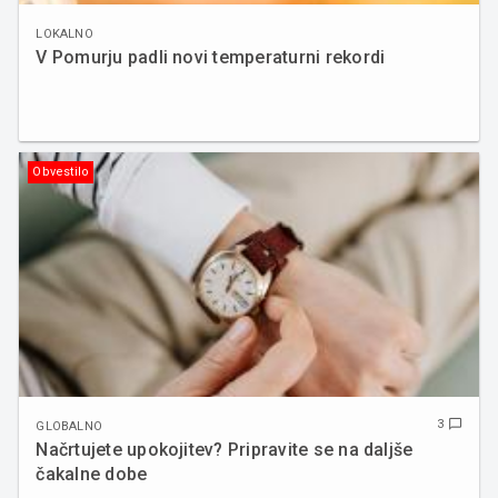
LOKALNO
V Pomurju padli novi temperaturni rekordi
Obvestilo
3
chat_bubble_outline
GLOBALNO
Načrtujete upokojitev? Pripravite se na daljše
čakalne dobe