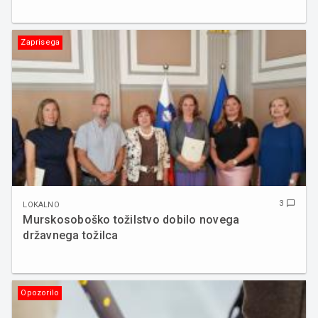
Zaprisega
3
chat_bubble_outline
LOKALNO
Murskosoboško tožilstvo dobilo novega
državnega tožilca
Opozorilo