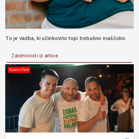
To je vadba, ki učinkovito topi trebušno maščobo
Zanimivosti iz arhiva
Špancirfest