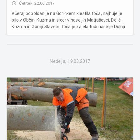
access_time
Četrtek, 22.06.2017
Včeraj popoldan je na Goričkem klestila toča, najhuje je
bilo v Občini Kuzma in sicer v naseljih Matjaševci, Dolič,
Kuzma in Gornji Slaveči. Toča je zajela tudi naselje Dolnji
Slaveči v občini Grad in okolico. Ledene krogle so ponekod
bile velike kot oreh ali manjše jajce, kar...
Nedelja, 19.03.2017