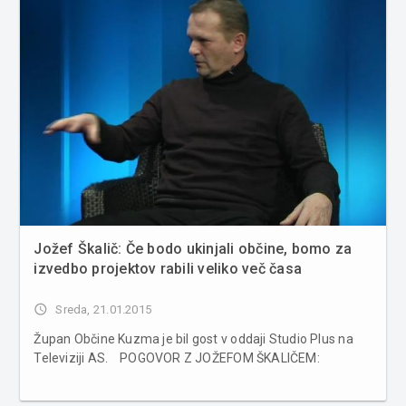
Jožef Škalič: Če bodo ukinjali občine, bomo za
izvedbo projektov rabili veliko več časa
access_time
Sreda, 21.01.2015
Župan Občine Kuzma je bil gost v oddaji Studio Plus na
Televiziji AS. POGOVOR Z JOŽEFOM ŠKALIČEM: