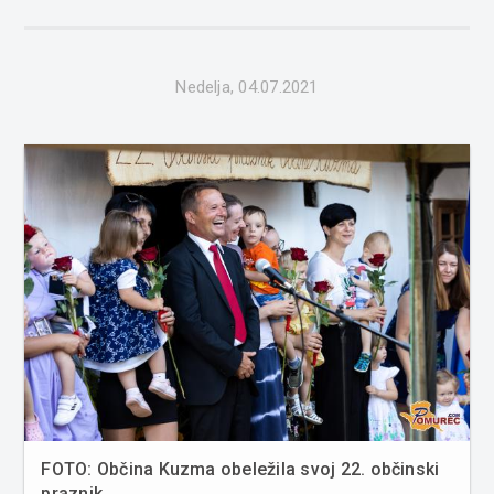
»SOŽITJE« LEA Pomurje in PRO-ING vabita na
medgeneracijsko glasbeno - ustvarjalno de...
Nedelja, 04.07.2021
FOTO: Občina Kuzma obeležila svoj 22. občinski
praznik