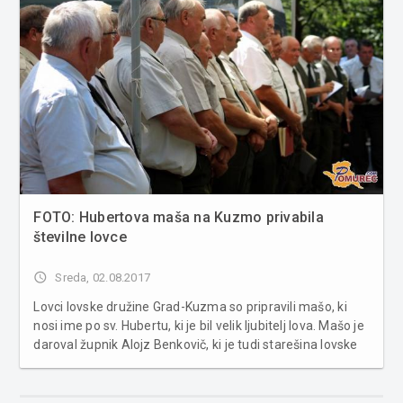
FOTO: Hubertova maša na Kuzmo privabila
številne lovce
access_time
Sreda, 02.08.2017
Lovci lovske družine Grad-Kuzma so pripravili mašo, ki
nosi ime po sv. Hubertu, ki je bil velik ljubitelj lova. Mašo je
daroval župnik Alojz Benkovič, ki je tudi starešina lovske
družine Bogojina. Pri mašni daritvi je pel lovski pevski
zbor in Prekmurski rogisti s svojimi značilnimi l...