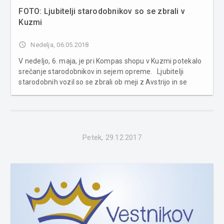
FOTO: Ljubitelji starodobnikov so se zbrali v
Kuzmi
access_time
Nedelja, 06.05.2018
V nedeljo, 6. maja, je pri Kompas shopu v Kuzmi potekalo
srečanje starodobnikov in sejem opreme. Ljubitelji
starodobnih vozil so se zbrali ob meji z Avstrijo in se
sprehodili med starimi vozili. Razstavljenih je bilo veliko
motorjev, nekaj manj pa tudi avtomobilov. Obiskovalci so
se lahko p...
Petek, 29.12.2017