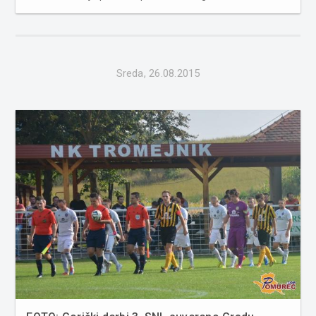
tekmo zapustili nekoliko razočarani, saj se mreža v 90
minutah na nobeni strani ni zatresla. Mura bi z zmago
dohitela ekipo...
Sreda, 26.08.2015