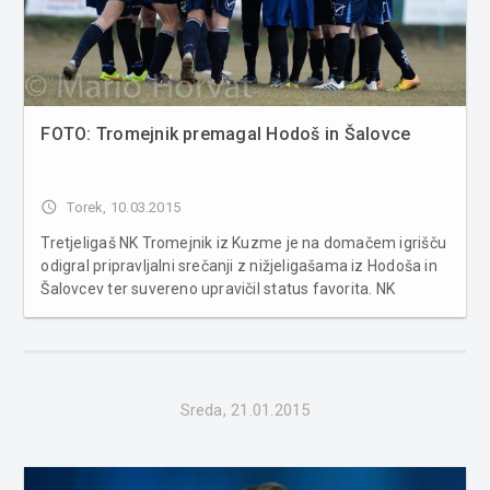
FOTO: Tromejnik premagal Hodoš in Šalovce
access_time
Torek, 10.03.2015
Tretjeligaš NK Tromejnik iz Kuzme je na domačem igrišču
odigral pripravljalni srečanji z nižjeligašama iz Hodoša in
Šalovcev ter suvereno upravičil status favorita. NK
Tromejnik - NK Hodoš (8:0) Strelci: 2x Marko Karnet, 2x
Denis Senekovič, 1x Sabolč Andrejek, 1x Denis Sukič,...
Sreda, 21.01.2015