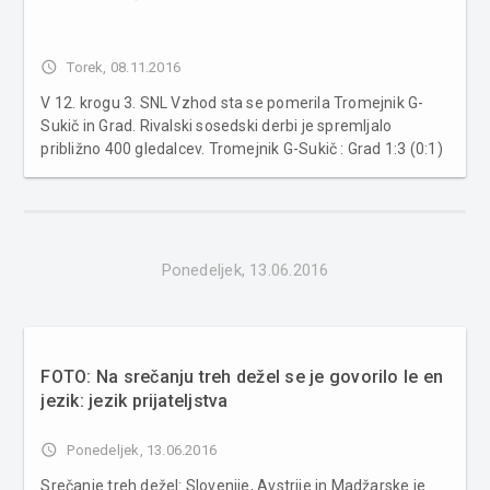
access_time
Torek, 08.11.2016
V 12. krogu 3. SNL Vzhod sta se pomerila Tromejnik G-
Sukič in Grad. Rivalski sosedski derbi je spremljalo
približno 400 gledalcev. Tromejnik G-Sukič : Grad 1:3 (0:1)
Strelci: Ribaš S. (32), Ribaš S. (52) in Lebar A. (89) za
Grad. V 87 minuti je rezultat na 1:3 uspelo znižati Zrim L.
za ...
Ponedeljek, 13.06.2016
FOTO: Na srečanju treh dežel se je govorilo le en
jezik: jezik prijateljstva
access_time
Ponedeljek, 13.06.2016
Srečanje treh dežel: Slovenije, Avstrije in Madžarske je