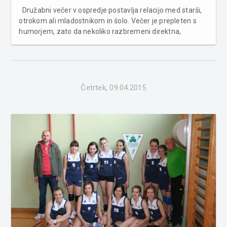
Družabni večer v ospredje postavlja relacijo med starši,
otrokom ali mladostnikom in šolo. Večer je prepleten s
humorjem, zato da nekoliko razbremeni direktna,
mestoma težka sporočila strokovnjakov, ki tako lažje
dosežejo svoj namen. Tisti dve besedi sta ključno in
najpomembnejše...
Četrtek, 09.04.2015