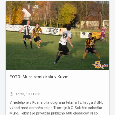
FOTO: Mura remizirala v Kuzmi
access_time
Torek, 10.11.2015
V nedeljo je v Kuzmi bila odigrana tekma 12. kroga 3.SNL
vzhod med domačo ekipo Tromejnik G-Sukič in soboško
Muro. Tekma je privabila približno 600 gledalcev, ki so