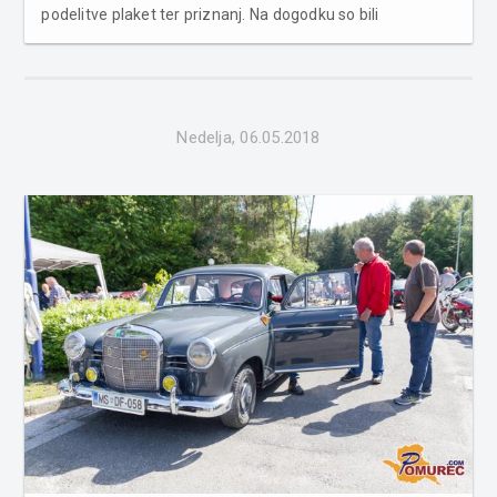
podelitve plaket ter priznanj. Na dogodku so bili
predstavljeni novorojenčki z mamicami, ki so se rodili v
času od lanskega praznika, župan Občine Kuzma Jožef
Škalič je po...
Nedelja, 06.05.2018