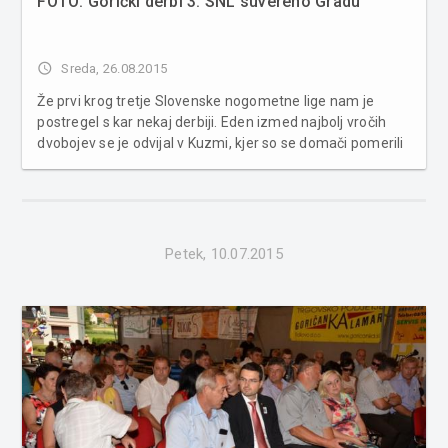
FOTO: Gorički derbi 3. SNL suvereno Gradu
access_time
Sreda, 26.08.2015
Že prvi krog tretje Slovenske nogometne lige nam je
postregel s kar nekaj derbiji. Eden izmed najbolj vročih
dvobojev se je odvijal v Kuzmi, kjer so se domači pomerili
s sosednjim Gradom. Gorički El Clasico se je končal po
željah gostujoče ekipe, ki je z zmago nad rivali prišla do
prvega ...
Petek, 10.07.2015