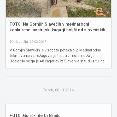
FOTO: Na Gornjih Slavečih v mednarodni
konkurenci avstrijski žagarji boljši od slovenskih
access_time
Nedelja, 19.03.2017
V Gornjih Slavečih je v soboto potekalo 2. Mednarodno
tekmovanje v prežagovanju hloda z motorno žago.
Udeležilo se ga je 48 žagarjev iz Slovenije in tudi iz tujine,
največ iz sosednje Avstrije. V lanskem letu je na Gornjih
Slavečih potekalo 1. Mednarodno tekmovanje v
prežagovanju hloda...
Torek, 08.11.2016
FOTO: Gorički derbi Gradu