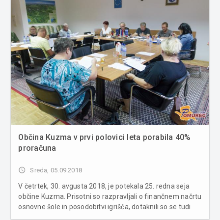
Občina Kuzma v prvi polovici leta porabila 40%
proračuna
access_time
Sreda, 05.09.2018
V četrtek, 30. avgusta 2018, je potekala 25. redna seja
občine Kuzma. Prisotni so razpravljali o finančnem načrtu
osnovne šole in posodobitvi igrišča, dotaknili so se tudi
prispevka za gradbene parcele, nakupa gasilske cisterne