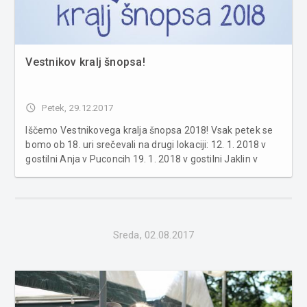
Vestnikov kralj šnopsa!
access_time
Petek, 29.12.2017
Iščemo Vestnikovega kralja šnopsa 2018! Vsak petek se
bomo ob 18. uri srečevali na drugi lokaciji: 12. 1. 2018 v
gostilni Anja v Puconcih 19. 1. 2018 v gostilni Jaklin v
Črenšovcih 26. 1. 2018 v Casinu AS v Radencih 2. 2. 2018
v gostilni Bistro Petek v Kuzmi 9. 2. 2018 v gostilni ...
Sreda, 02.08.2017