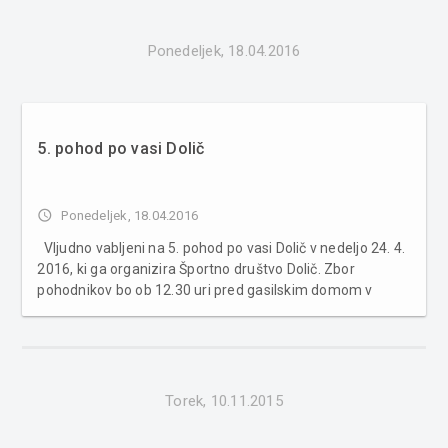
katego...
Ponedeljek, 18.04.2016
5. pohod po vasi Dolič
access_time
Ponedeljek, 18.04.2016
Vljudno vabljeni na 5. pohod po vasi Dolič v nedeljo 24. 4.
2016, ki ga organizira Športno društvo Dolič. Zbor
pohodnikov bo ob 12.30 uri pred gasilskim domom v
Doliču. Začetek pohoda ob 13. uri. INFO: 070-840-856,
info@sddolic.si
Torek, 10.11.2015