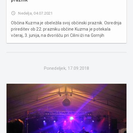
access_time
Nedelja, 04.07.2021
Občina Kuzma je obeležila svoj občinski praznik. Osrednja
prireditev ob 22. prazniku občine Kuzma je potekala
včeraj, 3. junija, na dvorišču pri Cilini iži na Gornjih
Slavečih. Prireditev se je pričela s slovensko himno.
Zbrane je slavnostno nagovoril župan Občine Kuzma
Jožef Ška...
Ponedeljek, 17.09.2018