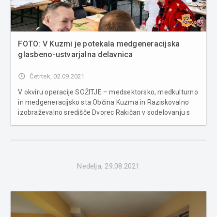
FOTO: V Kuzmi je potekala medgeneracijska
glasbeno-ustvarjalna delavnica
access_time
Četrtek, 02.09.2021
V okviru operacije SOŽITJE – medsektorsko, medkulturno
in medgeneracijsko sta Občina Kuzma in Raziskovalno
izobraževalno središče Dvorec Rakičan v sodelovanju s
partnerjema projekta LEA Pomurje in PRO-ING v sredo, 1.
septembra 2021, izvedla medgeneracijsko glasbeno-
ustvarjalno delavnico p...
Nedelja, 29.08.2021