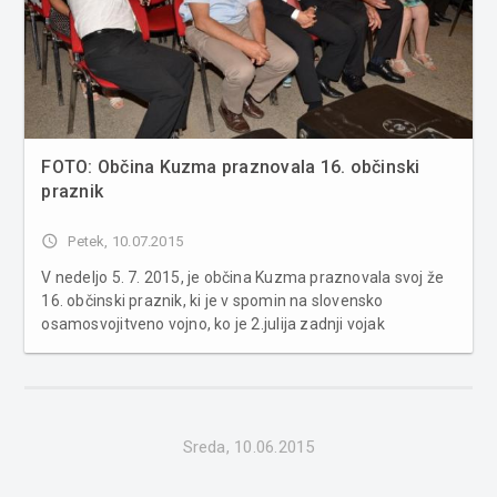
FOTO: Občina Kuzma praznovala 16. občinski
praznik
access_time
Petek, 10.07.2015
V nedeljo 5. 7. 2015, je občina Kuzma praznovala svoj že
16. občinski praznik, ki je v spomin na slovensko
osamosvojitveno vojno, ko je 2.julija zadnji vojak
agresorske vojske zapustil Kuzmo. V uvodnem nagovoru
svetnika Šafer Draga, ki je nadomeščal župana zaradi
nujne hospitalizacije z...
Sreda, 10.06.2015