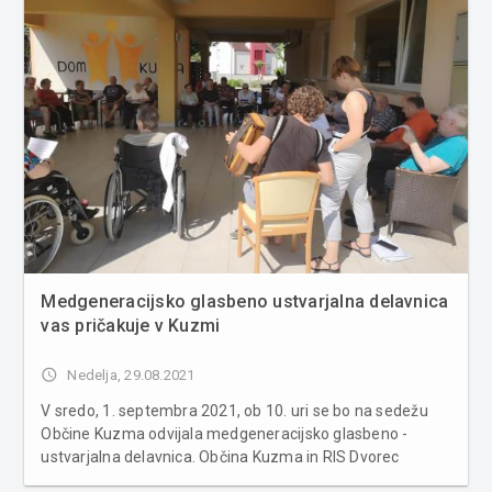
Medgeneracijsko glasbeno ustvarjalna delavnica
vas pričakuje v Kuzmi
access_time
Nedelja, 29.08.2021
V sredo, 1. septembra 2021, ob 10. uri se bo na sedežu
Občine Kuzma odvijala medgeneracijsko glasbeno -
ustvarjalna delavnica. Občina Kuzma in RIS Dvorec
Rakičan vas v sodelovanju s partnerjema projekta