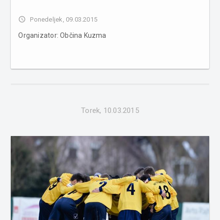
access_time
Ponedeljek, 09.03.2015
Organizator: Občina Kuzma
Torek, 10.03.2015