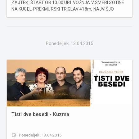
ZAJTRK. ŠTART OB 10.00 URI VOŽNJA V SMERI SOTINE
NA KUGEL-PREKMURSKI TRIGLAV 418m, NAJVIŠJO
TOČKO POMURJA. TAM PREČKAMO MEJO V AVSTRIJO.
PELJEMO SE SKOZI KALCH, NEUSTIFT, V JAMM OBISKAT
MUZEJ STARODOBNE TEHNIKE, NATO ST.ANNA, IN
KRAMARO...
Ponedeljek, 13.04.2015
Tisti dve besedi - Kuzma
access_time
Ponedeljek, 13.04.2015