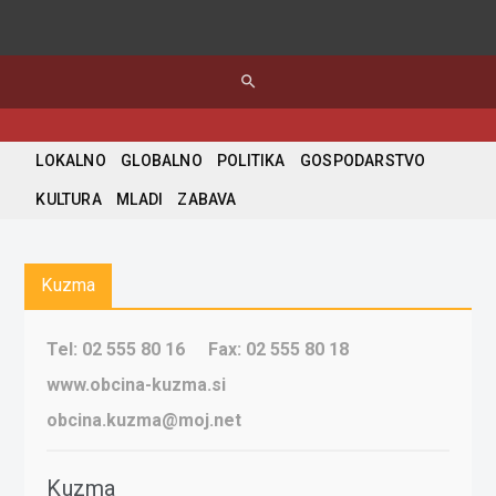
search
LOKALNO
GLOBALNO
POLITIKA
GOSPODARSTVO
KULTURA
MLADI
ZABAVA
Kuzma
Tel: 02 555 80 16
Fax: 02 555 80 18
www.obcina-kuzma.si
obcina.kuzma@moj.net
Kuzma