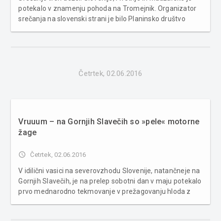
potekalo v znamenju pohoda na Tromejnik. Organizator
srečanja na slovenski strani je bilo Planinsko društvo
Goričko Tromeja. Nedeljski popoldan je na tromeji bil
začrtan na prav poseben način: s pohodom. Planinsko
društvo Gorič...
Četrtek, 02.06.2016
Vruuum – na Gornjih Slavečih so »pele« motorne
žage
access_time
Četrtek, 02.06.2016
V idilični vasici na severovzhodu Slovenije, natančneje na
Gornjih Slavečih, je na prelep sobotni dan v maju potekalo
prvo mednarodno tekmovanje v prežagovanju hloda z
motorno žago. Tekmovalcev je bilo 27, od tega jih je bila
velika večina iz sosednje Avstrije. Tekmovali so v treh