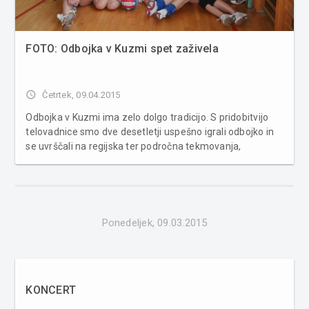
FOTO: Odbojka v Kuzmi spet zaživela
access_time
Četrtek, 09.04.2015
Odbojka v Kuzmi ima zelo dolgo tradicijo. S pridobitvijo
telovadnice smo dve desetletji uspešno igrali odbojko in
se uvrščali na regijska ter področna tekmovanja,
nekajkrat pa smo bili udeleženci četrtfinala državnega
šolskega prvenstva. Naša dekleta so igrala (nekatera še
igrajo da...
Ponedeljek, 09.03.2015
KONCERT