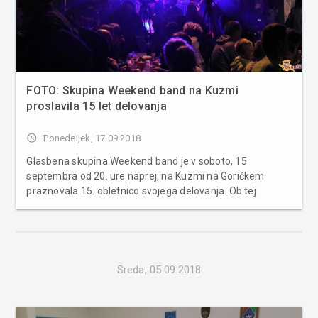
FOTO: Skupina Weekend band na Kuzmi
proslavila 15 let delovanja
access_time
Ponedeljek, 17.09.2018
Glasbena skupina Weekend band je v soboto, 15.
septembra od 20. ure naprej, na Kuzmi na Goričkem
praznovala 15. obletnico svojega delovanja. Ob tej
priložnosti so se Weekend bandu pridružile še ostale
prekmurske glasbene zasedbe, prijatelji in zvesto
občinstvo. Glasbena skupina Weekend ba...
Sreda, 05.09.2018