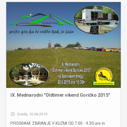
IX. Mednarodni "Oldtimer vikend Goričko 2015"
access_time
Sreda, 10.06.2015
PROGRAM: ZBIRANJE V KUZMI OD 7.00 - 9.30 ure in