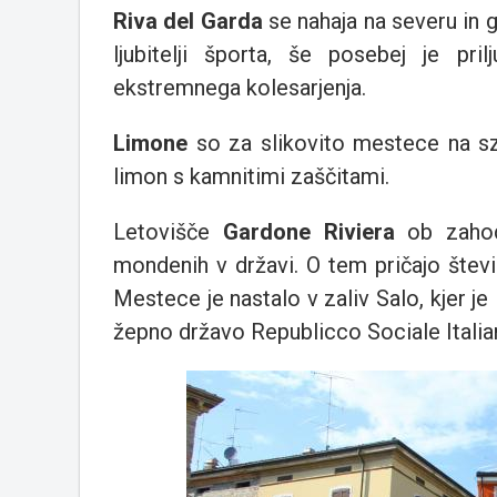
Riva del Garda
se nahaja na severu in g
ljubitelji športa, še posebej je prilju
ekstremnega kolesarjenja.
Limone
so za slikovito mestece na sz 
limon s kamnitimi zaščitami.
Letovišče
Gardone Riviera
ob zahodn
mondenih v državi. O tem pričajo števi
Mestece je nastalo v zaliv Salo, kjer j
žepno državo Republicco Sociale Italia