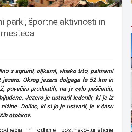
 parki, športne aktivnosti in
a mesteca
ino z agrumi, oljkami, vinsko trto, palmami
t jezero. Okrog jezera dolgega le 52 km in
, povečini prodnatih, na jv celo peščenih,
judene. Jezero je ustvaril ledenik, ki je iz
ine. Dolino, ki si jo je ustvaril, je v času
jših otočkov.
dnebja in odlične gostinsko-turistične