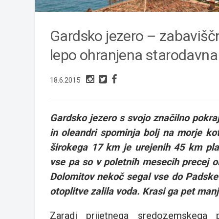
Gardsko jezero – zabaviščni
lepo ohranjena starodavn
18.6.2015
Gardsko jezero s svojo značilno pokraj
in oleandri spominja bolj na morje ko
širokega 17 km je urejenih 45 km plaž
vse pa so v poletnih mesecih precej obl
Dolomitov nekoč segal vse do Padske niž
otoplitve zalila voda. Krasi ga pet man
Zaradi prijetnega sredozemskega po