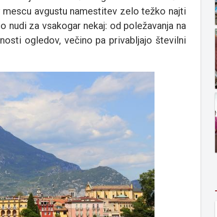
 v mescu avgustu namestitev zelo težko najti
 nudi za vsakogar nekaj: od poležavanja na
žnosti ogledov, večino pa privabljajo številni