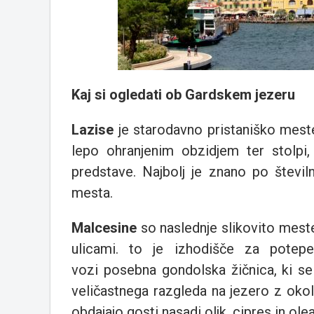
Kaj si ogledati ob Gardskem jezeru
Lazise
je starodavno pristaniško meste
lepo ohranjenim obzidjem ter stolpi,
predstave. Najbolj je znano po števil
mesta.
Malcesine
so naslednje slikovito mest
ulicami. to je izhodišče za potep
vozi posebna gondolska žičnica, ki s
veličastnega razgleda na jezero z okol
obdajajo gosti nasadi oljk, cipres in ole