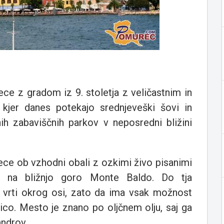
ce z gradom iz 9. stoletja z veličastnim in
 kjer danes potekajo srednjeveški šovi in
nih zabaviščnih parkov v neposredni bližini
ece ob vzhodni obali z ozkimi živo pisanimi
e na bližnjo goro Monte Baldo. Do tja
e vrti okrog osi, zato da ima vsak možnost
ico. Mesto je znano po oljčnem olju, saj ga
androv.