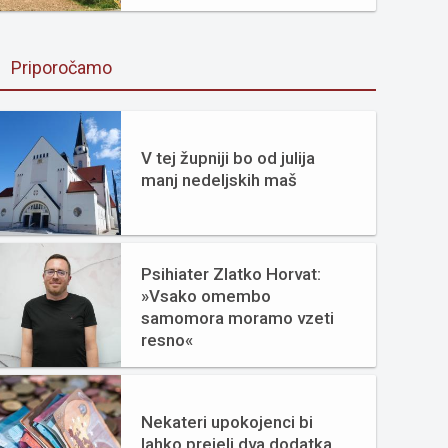
Priporočamo
V tej župniji bo od julija
manj nedeljskih maš
Psihiater Zlatko Horvat:
»Vsako omembo
samomora moramo vzeti
resno«
Nekateri upokojenci bi
lahko prejeli dva dodatka