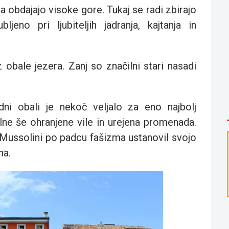
a obdajajo visoke gore. Tukaj se radi zbirajo
bljeno pri ljubiteljih jadranja, kajtanja in
obale jezera. Zanj so značilni stari nasadi
i obali je nekoč veljalo za eno najbolj
lne še ohranjene vile in urejena promenada.
e Mussolini po padcu fašizma ustanovil svojo
na.