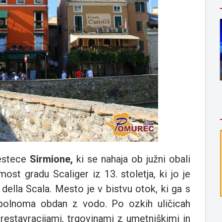
estece
Sirmione,
ki se nahaja ob južni obali
st gradu Scaliger iz 13. stoletja, ki jo je
 della Scala. Mesto je v bistvu otok, ki ga s
polnoma obdan z vodo. Po ozkih uličicah
 restavracijami, trgovinami z umetniškimi in