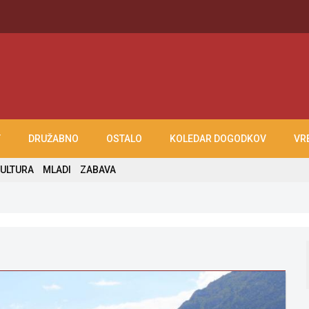
T
DRUŽABNO
OSTALO
KOLEDAR DOGODKOV
VR
ULTURA
MLADI
ZABAVA