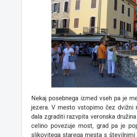
Nekaj posebnega izmed vseh pa je m
jezera. V mesto vstopimo čez dvižni mo
dala zgraditi razvpita veronska družina
celino povezuje most, grad pa je po
slikovitega starega mesta s številnimi