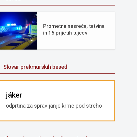
Prometna nesreča, tatvina
in 16 prijetih tujcev
Slovar prekmurskih besed
jáker
odprtina za spravljanje krme pod streho