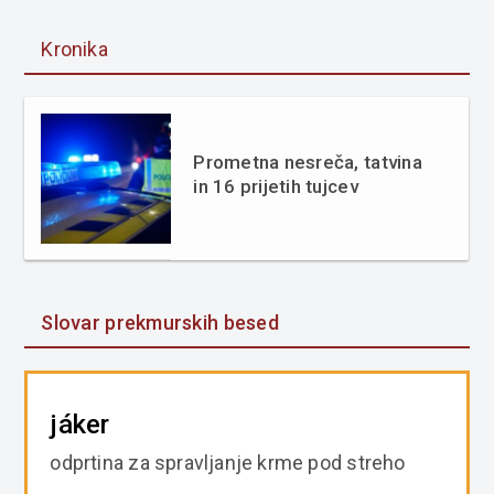
Kronika
Prometna nesreča, tatvina
in 16 prijetih tujcev
Slovar prekmurskih besed
jáker
odprtina za spravljanje krme pod streho