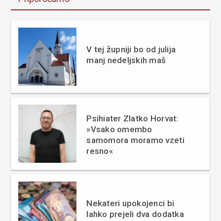
V tej župniji bo od julija
manj nedeljskih maš
Psihiater Zlatko Horvat:
»Vsako omembo
samomora moramo vzeti
resno«
Nekateri upokojenci bi
lahko prejeli dva dodatka