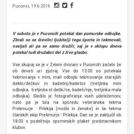
Puconci, 19.6.2016
V soboto je v Puconcih potekal dan pomurske odbojke.
Zbrali so se številni ljubitelji tega športa in tekmovali,
navijali ali pa se samo družili, saj je v sklopu dneva
potekal tudi družabni del z živo glasbo.
Vse skupaj se je v Zeleni dvorani v Puconcih začelo že
ob deveti uri zjutraj. Vse do 13.00 so potekala
tekmovanja v mini, mali odbojki tekmovanje starejših
deklic/dečkov in kadetinj/kadetov (tretjinka mini
odbojka, tretjinka st.dečki/ce, kadeti/nje, tretjinka mala
odbojka). Sledilo je fotografiranje vseh udeležencev,
nato pa je bila na sporedu veteranska tekma
Prekmurje : Prlekija (moški in ženske) in še tekma
članskih ekip Prekmurje : Prlekija. Dan se je zaključil ob
18.00 s podelitvijo spominskih plaket predstavnikom
klubov.