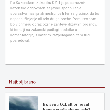
Po Kazenskem zakoniku KZ-1 je posameznik
kazensko odgovoren za javno spodbujanje
sovraštva, nasilja ali nestrpnosti ter za grožnjo, da bo
napadel življenje ali telo druge osebe. Pomurec.com
bo v primeru obrazložene zahteve državnih organov,
ki temelji na zakonski podlagi, podatke o
komentatorjih, s katerimi razpolagamo, tem tudi
posredoval.
Najbolj brano
Bo sveti Ožbalt prinesel
konec vročinskega vala?