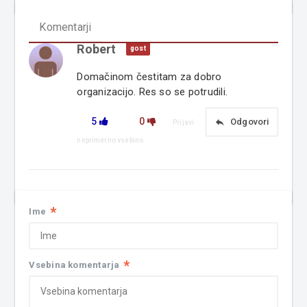
Komentarji
Robert
gost
Domačinom čestitam za dobro
organizacijo. Res so se potrudili.
5
0
reply
Odgovori
Prijavi
neprimerno vsebino
*
Ime
*
Vsebina komentarja