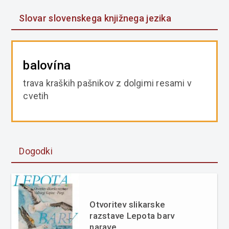
Slovar slovenskega knjižnega jezika
balovína
trava kraških pašnikov z dolgimi resami v
cvetih
Dogodki
Otvoritev slikarske
razstave Lepota barv
narave