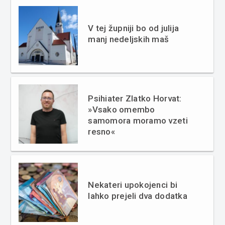
V tej župniji bo od julija
manj nedeljskih maš
Psihiater Zlatko Horvat:
»Vsako omembo
samomora moramo vzeti
resno«
Nekateri upokojenci bi
lahko prejeli dva dodatka