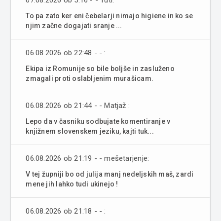
07.08.2026 ob 5:16 - - Tuti:
To pa zato ker eni čebelarji nimajo higiene in ko se
njim začne dogajati sranje ...
06.08.2026 ob 22:48 - - :
Ekipa iz Romunije so bile boljše in zasluženo
zmagali proti oslabljenim murašicam.
06.08.2026 ob 21:44 - - Matjaž :
Lepo da v časniku sodbujate komentiranje v
knjižnem slovenskem jeziku, kajti tuk...
06.08.2026 ob 21:19 - - mešetarjenje:
V tej župniji bo od julija manj nedeljskih maš, zardi
mene jih lahko tudi ukinejo !
06.08.2026 ob 21:18 - - :