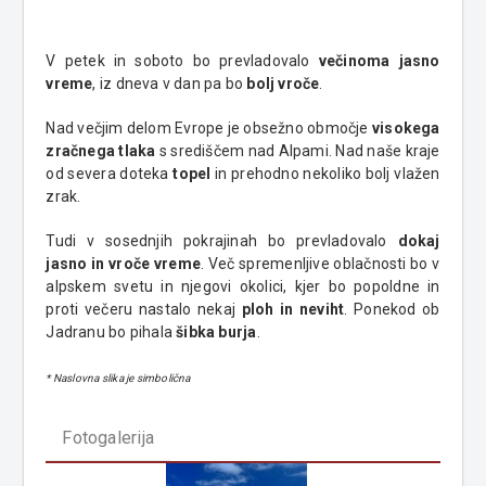
V petek in soboto bo prevladovalo
večinoma jasno
vreme
, iz dneva v dan pa bo
bolj vroče
.
Nad večjim delom Evrope je obsežno območje
visokega
zračnega tlaka
s središčem nad Alpami. Nad naše kraje
od severa doteka
topel
in prehodno nekoliko bolj vlažen
zrak.
Tudi v sosednjih pokrajinah bo prevladovalo
dokaj
jasno in vroče vreme
. Več spremenljive oblačnosti bo v
alpskem svetu in njegovi okolici, kjer bo popoldne in
proti večeru nastalo nekaj
ploh in neviht
. Ponekod ob
Jadranu bo pihala
šibka burja
.
* Naslovna slika je simbolična
Fotogalerija