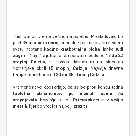
Tudi jutri bo vreme večinoma poletno. Prevladovalo bo
pretežno jasno vreme
, popoldne pa lahko v hribovitem
svetu nastane kakšna
kratkotrajna ploha
, lahko tudi
zagrmi
. Najnižje jutranje temperature bodo od
17 do 22
stopinj Celzija
, v alpskih dolinah in na planotah
Notranjske okoli
15 stopinj Celzija
. Najvišje dnevne
temperature bodo od
30 do 35 stopinj Celzija
.
Vremenoslovci opozarjajo, da se bo proti koncu tedna
toplotna obremenitev po nižinah samo še
stopnjevala
. Največja bo na
Primorskem
in v
večjih
mestih
, kjer bo vročina najbolj izrazita.