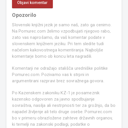
Opozorilo
Slovenski knjižni jezik je samo naš, zato ga cenimo.
Na Pomurec.com želimo vzpodbujati njegovo rabo,
zato vas naprošamo, da vaš komentar podate v
slovenskem knjižnem jeziku. Pri tem sledite tudi
načelom kakovostnega komentiranja. Najboljše
komentarje bomo ob koncu leta nagradili.
Komentarji ne odražajo stališča uredniške politike
Pomurec.com. Pozivamo vas k strpni in
argumentirani razpravi brez sovražnega govora.
Po Kazenskem zakoniku KZ-1 je posameznik
kazensko odgovoren za javno spodbujanje
sovraštva, nasilja ali nestrpnosti ter za grožnjo, da bo
napadel življenje ali telo druge osebe. Pomurec.com
bo v primeru obrazložene zahteve državnih organov,
ki temelji na zakonski podlagi, podatke o