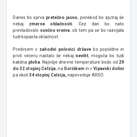
Danes bo sprva
pretežno jasno
, ponekod bo zjutraj še
nekaj
zmerne oblačnosti
. Čez dan bo nato
prevladovalo
sončno vreme
, ob tem pa se bo razvijala
tudi kopasta oblačnost.
Predvsem v
zahodni polovici države
bo popoldne in
proti večeru nastalo še nekaj
neviht
, mogoča bo tudi
kakšna
ploha
. Najvišje dnevne temperature bodo od
29
do 32 stopinj Celzija
, na
Goriškem
in v
Vipavski dolini
pa okoli
34 stopinj Celzija,
napoveduje ARSO.