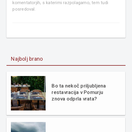
komentatorjih, s katerimi razpolagamo, tem tudi
posredoval.
Najbolj brano
Bo ta nekoč priljubljena
restavracija v Pomurju
znova odprla vrata?