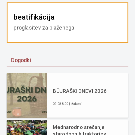
beatifikácija
proglasitev za blaženega
Dogodki
BÜJRAŠKI DNEVI 2026
09.08 8:00 | Ižakovci
Mednarodno srečanje
starodobnih traktorjev