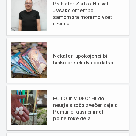
Psihiater Zlatko Horvat:
»Vsako omembo
samomora moramo vzeti
resno«
Nekateri upokojenci bi
lahko prejeli dva dodatka
FOTO in VIDEO: Hudo
neurje s točo zvečer zajelo
Pomurje, gasilci imeli
polne roke dela