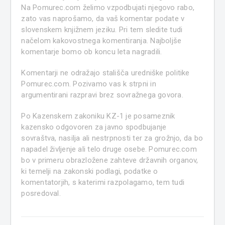
Na Pomurec.com želimo vzpodbujati njegovo rabo,
zato vas naprošamo, da vaš komentar podate v
slovenskem knjižnem jeziku. Pri tem sledite tudi
načelom kakovostnega komentiranja. Najboljše
komentarje bomo ob koncu leta nagradili.
Komentarji ne odražajo stališča uredniške politike
Pomurec.com. Pozivamo vas k strpni in
argumentirani razpravi brez sovražnega govora.
Po Kazenskem zakoniku KZ-1 je posameznik
kazensko odgovoren za javno spodbujanje
sovraštva, nasilja ali nestrpnosti ter za grožnjo, da bo
napadel življenje ali telo druge osebe. Pomurec.com
bo v primeru obrazložene zahteve državnih organov,
ki temelji na zakonski podlagi, podatke o
komentatorjih, s katerimi razpolagamo, tem tudi
posredoval.