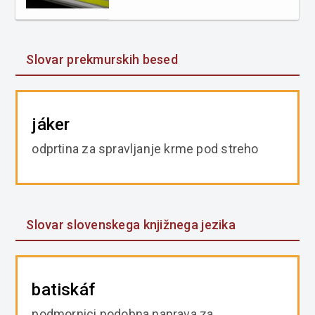
Slovar prekmurskih besed
jáker
odprtina za spravljanje krme pod streho
Slovar slovenskega knjižnega jezika
batiskáf
podmornici podobna naprava za