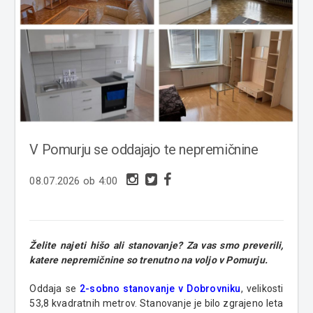
V Pomurju se oddajajo te nepremičnine
08.07.2026 ob 4:00
Želite najeti hišo ali stanovanje? Za vas smo preverili,
katere nepremičnine so trenutno na voljo v Pomurju.
Oddaja se
2-sobno stanovanje v Dobrovniku
, velikosti
53,8 kvadratnih metrov. Stanovanje je bilo zgrajeno leta