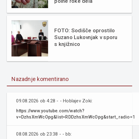
polne roke dela
FOTO: Sodišče oprostilo
Suzano Lukovnjak v sporu
s knjižnico
Nazadnje komentirano
09.08.2026 ob 4:28 - - Hoblajev Zoki:
https://www.youtube.com/watch?
v=DzhsXmWcOpg&list=RDDzhsXmWcOpg&start_radio=1
08.08.2026 ob 23:38 - - bb: