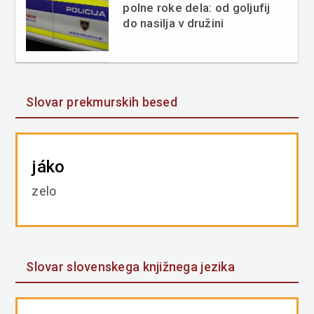
polne roke dela: od goljufij
do nasilja v družini
Slovar prekmurskih besed
jáko
zelo
Slovar slovenskega knjižnega jezika