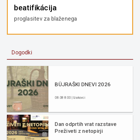
beatifikácija
proglasitev za blaženega
Dogodki
BÜJRAŠKI DNEVI 2026
08.08 8:00 | Ižakovci
Dan odprtih vrat razstave
Preživeti z netopirji