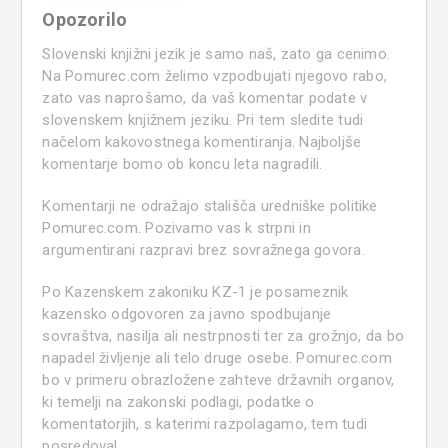
Opozorilo
Slovenski knjižni jezik je samo naš, zato ga cenimo.
Na Pomurec.com želimo vzpodbujati njegovo rabo,
zato vas naprošamo, da vaš komentar podate v
slovenskem knjižnem jeziku. Pri tem sledite tudi
načelom kakovostnega komentiranja. Najboljše
komentarje bomo ob koncu leta nagradili.
Komentarji ne odražajo stališča uredniške politike
Pomurec.com. Pozivamo vas k strpni in
argumentirani razpravi brez sovražnega govora.
Po Kazenskem zakoniku KZ-1 je posameznik
kazensko odgovoren za javno spodbujanje
sovraštva, nasilja ali nestrpnosti ter za grožnjo, da bo
napadel življenje ali telo druge osebe. Pomurec.com
bo v primeru obrazložene zahteve državnih organov,
ki temelji na zakonski podlagi, podatke o
komentatorjih, s katerimi razpolagamo, tem tudi
posredoval.