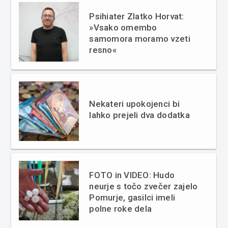
Psihiater Zlatko Horvat:
»Vsako omembo
samomora moramo vzeti
resno«
Nekateri upokojenci bi
lahko prejeli dva dodatka
FOTO in VIDEO: Hudo
neurje s točo zvečer zajelo
Pomurje, gasilci imeli
polne roke dela