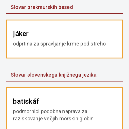
Slovar prekmurskih besed
jáker
odprtina za spravljanje krme pod streho
Slovar slovenskega knjižnega jezika
batiskáf
podmornici podobna naprava za
raziskovanje večjih morskih globin