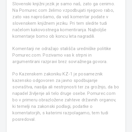
Slovenski knjižni jezik je samo naš, zato ga cenimo.
Na Pomurec.com želimo vzpodbujati njegovo rabo,
zato vas naprošamo, da vaš komentar podate v
slovenskem knjižnem jeziku. Pri tem sledite tudi
načelom kakovostnega komentiranja. Najboljše
komentarje bomo ob koncu leta nagradili.
Komentarji ne odražajo stališča uredniške politike
Pomurec.com. Pozivamo vas k strpni in
argumentirani razpravi brez sovražnega govora.
Po Kazenskem zakoniku KZ-1 je posameznik
kazensko odgovoren za javno spodbujanje
sovraštva, nasilja ali nestrpnosti ter za grožnjo, da bo
napadel življenje ali telo druge osebe. Pomurec.com
bo v primeru obrazložene zahteve državnih organov,
ki temelji na zakonski podlagi, podatke o
komentatorjih, s katerimi razpolagamo, tem tudi
posredoval.