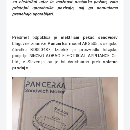
za električni udar in možnost nastanka požara, zato
pristojni uporabnike pozivajo, naj ga nemudoma
prenehajo uporabljati.
Predmet odpoklica je
električni pekač sendvičev
blagovne znamke
Pancerka
, model ABS505, s serijsko
številko BD000487. Izdelek je proizvedlo kitajsko
podjetje NINGBO AOBAO ELECTRICAL APPLIANCE Co.
Ltd., v Slovenijo pa je bil distribuiran prek
spletne
prodaje
.