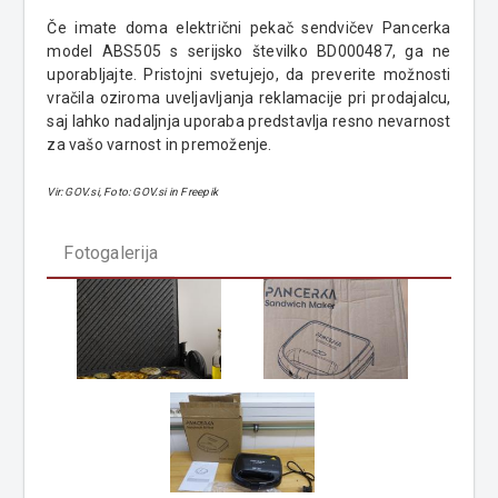
Če imate doma električni pekač sendvičev Pancerka
model ABS505 s serijsko številko BD000487, ga ne
uporabljajte. Pristojni svetujejo, da preverite možnosti
vračila oziroma uveljavljanja reklamacije pri prodajalcu,
saj lahko nadaljnja uporaba predstavlja resno nevarnost
za vašo varnost in premoženje.
Vir: GOV.si, Foto: GOV.si in Freepik
Fotogalerija