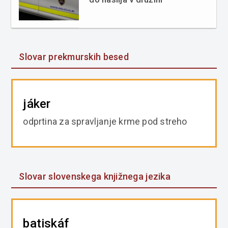
Slovar prekmurskih besed
jáker
odprtina za spravljanje krme pod streho
Slovar slovenskega knjižnega jezika
batiskáf