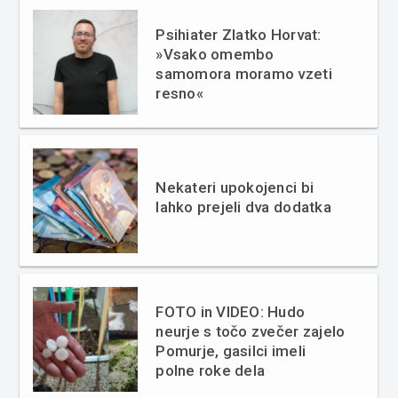
Psihiater Zlatko Horvat:
»Vsako omembo
samomora moramo vzeti
resno«
Nekateri upokojenci bi
lahko prejeli dva dodatka
FOTO in VIDEO: Hudo
neurje s točo zvečer zajelo
Pomurje, gasilci imeli
polne roke dela