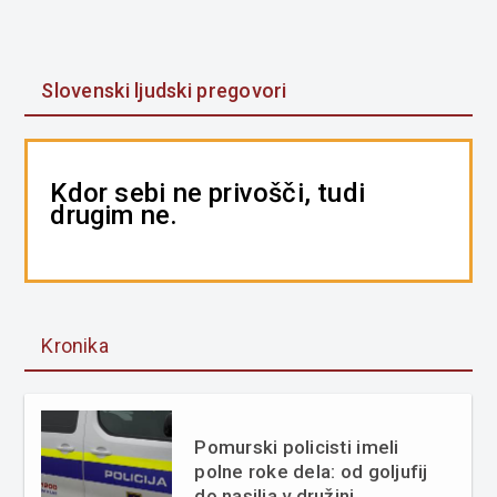
Slovenski ljudski pregovori
Kdor sebi ne privošči, tudi
drugim ne.
Kronika
Pomurski policisti imeli
polne roke dela: od goljufij
do nasilja v družini