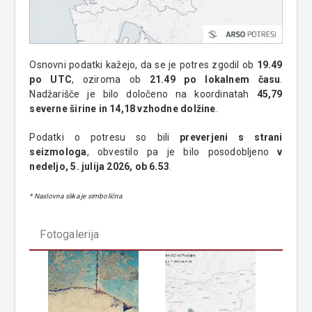
Osnovni podatki kažejo, da se je potres zgodil ob
19.49
po UTC
, oziroma ob
21.49 po lokalnem času
.
Nadžarišče je bilo določeno na koordinatah
45,79
severne širine in 14,18 vzhodne dolžine
.
Podatki o potresu so bili
preverjeni s strani
seizmologa
, obvestilo pa je bilo posodobljeno
v
nedeljo, 5. julija 2026, ob 6.53
.
* Naslovna slika je simbolična
Fotogalerija