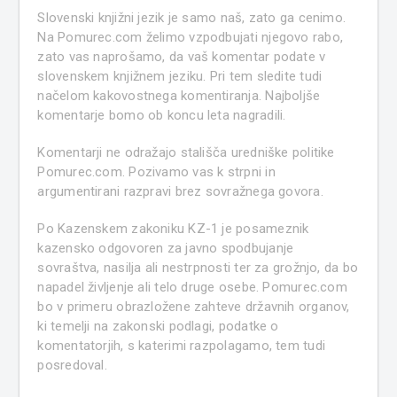
Slovenski knjižni jezik je samo naš, zato ga cenimo.
Na Pomurec.com želimo vzpodbujati njegovo rabo,
zato vas naprošamo, da vaš komentar podate v
slovenskem knjižnem jeziku. Pri tem sledite tudi
načelom kakovostnega komentiranja. Najboljše
komentarje bomo ob koncu leta nagradili.
Komentarji ne odražajo stališča uredniške politike
Pomurec.com. Pozivamo vas k strpni in
argumentirani razpravi brez sovražnega govora.
Po Kazenskem zakoniku KZ-1 je posameznik
kazensko odgovoren za javno spodbujanje
sovraštva, nasilja ali nestrpnosti ter za grožnjo, da bo
napadel življenje ali telo druge osebe. Pomurec.com
bo v primeru obrazložene zahteve državnih organov,
ki temelji na zakonski podlagi, podatke o
komentatorjih, s katerimi razpolagamo, tem tudi
posredoval.