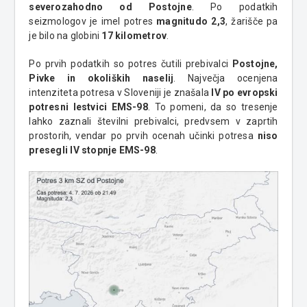
severozahodno od Postojne
. Po podatkih
seizmologov je imel potres
magnitudo 2,3
, žarišče pa
je bilo na globini
17 kilometrov
.
Po prvih podatkih so potres čutili prebivalci
Postojne,
Pivke in okoliških naselij
. Največja ocenjena
intenziteta potresa v Sloveniji je znašala
IV po evropski
potresni lestvici EMS-98
. To pomeni, da so tresenje
lahko zaznali številni prebivalci, predvsem v zaprtih
prostorih, vendar po prvih ocenah učinki potresa
niso
presegli IV stopnje EMS-98
.