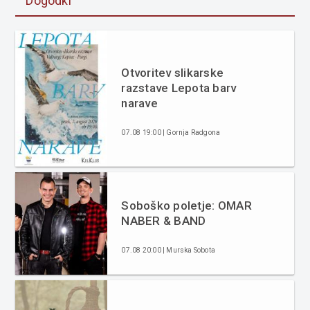
Dogodki
Otvoritev slikarske
razstave Lepota barv
narave
07.08 19:00 | Gornja Radgona
Soboško poletje: OMAR
NABER & BAND
07.08 20:00 | Murska Sobota