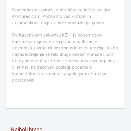
Komentarji ne odražajo stališča uredniške politike
Pomurec.com. Pozivamo vas k strpni in
argumentirani razpravi brez sovražnega govora.
Po Kazenskem zakoniku KZ-1 je posameznik
kazensko odgovoren za javno spodbujanje
sovraštva, nasilja ali nestrpnosti ter za grožnjo, da bo
napadel življenje ali telo druge osebe. Pomurec.com
bo v primeru obrazložene zahteve državnih organov,
ki temelji na zakonski podlagi, podatke o
komentatorjih, s katerimi razpolagamo, tem tudi
posredoval.
Najbolj brano