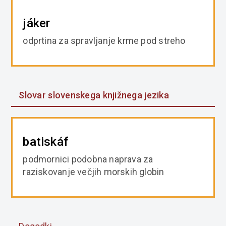
jáker
odprtina za spravljanje krme pod streho
Slovar slovenskega knjižnega jezika
batiskáf
podmornici podobna naprava za
raziskovanje večjih morskih globin