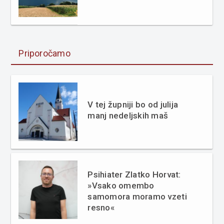
Priporočamo
V tej župniji bo od julija
manj nedeljskih maš
Psihiater Zlatko Horvat:
»Vsako omembo
samomora moramo vzeti
resno«