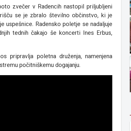
oto zvečer v Radencih nastopil priljubljeni
rišču se je zbralo številno občinstvo, ki je
je uspešnice. Radensko poletje se nadaljuje
dnjih tednih čakajo še koncerti Ines Erbus,
os pripravlja poletna druženja, namenjena
stremu počitniškemu dogajanju.