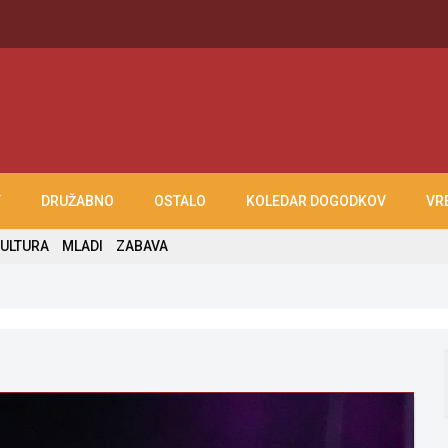
T
DRUŽABNO
OSTALO
KOLEDAR DOGODKOV
VR
ULTURA
MLADI
ZABAVA