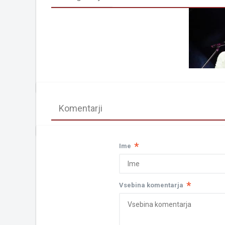
Komentarji
*
Ime
*
Vsebina komentarja