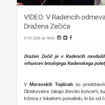
VIDEO: V Radencih odmeval
Dražena Zečića
07.07.2026 ob 18:05
Dražen Zečić je v Radencih navdušil
vrhuncev letošnjega Radenskega polet
V
Moravskih Toplicah
so predstavili
Obiskovalce čakajo številni koncerti, kul
tržnica z lokalnimi ponudniki, ki bo od č