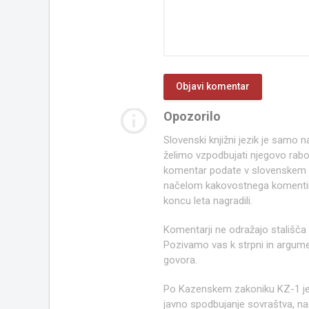
info_outline
Opozorilo
Slovenski knjižni jezik je samo
želimo vzpodbujati njegovo rab
komentar podate v slovenskem kn
načelom kakovostnega komentir
koncu leta nagradili.
Komentarji ne odražajo stališča
Pozivamo vas k strpni in argume
govora.
Po Kazenskem zakoniku KZ-1 j
javno spodbujanje sovraštva, nasi