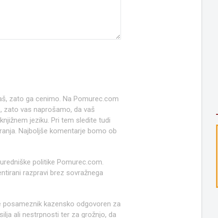
 naš, zato ga cenimo. Na Pomurec.com
o, zato vas naprošamo, da vaš
jižnem jeziku. Pri tem sledite tudi
anja. Najboljše komentarje bomo ob
 uredniške politike Pomurec.com.
ntirani razpravi brez sovražnega
e posameznik kazensko odgovoren za
lja ali nestrpnosti ter za grožnjo, da