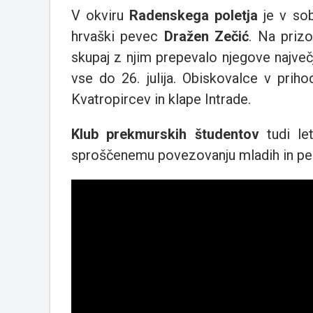
V okviru
Radenskega poletja
je v sob
hrvaški pevec
Dražen Zečić
. Na prizo
skupaj z njim prepevalo njegove največ
vse do 26. julija. Obiskovalce v priho
Kvatropircev in klape Intrade.
Klub prekmurskih študentov
tudi let
sproščenemu povezovanju mladih in pe