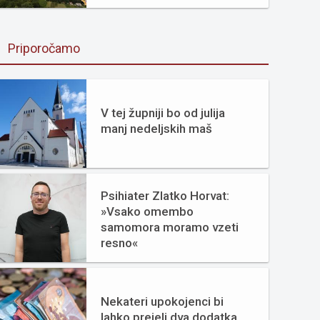
Priporočamo
V tej župniji bo od julija
manj nedeljskih maš
Psihiater Zlatko Horvat:
»Vsako omembo
samomora moramo vzeti
resno«
Nekateri upokojenci bi
lahko prejeli dva dodatka