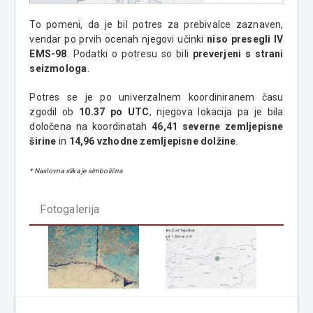
To pomeni, da je bil potres za prebivalce zaznaven,
vendar po prvih ocenah njegovi učinki
niso presegli IV
EMS-98
. Podatki o potresu so bili
preverjeni s strani
seizmologa
.
Potres se je po univerzalnem koordiniranem času
zgodil ob
10.37 po UTC
, njegova lokacija pa je bila
določena na koordinatah
46,41 severne zemljepisne
širine
in
14,96 vzhodne zemljepisne dolžine
.
* Naslovna slika je simbolična
Fotogalerija