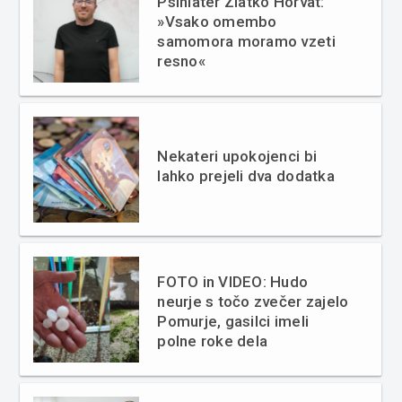
Psihiater Zlatko Horvat:
»Vsako omembo
samomora moramo vzeti
resno«
Nekateri upokojenci bi
lahko prejeli dva dodatka
FOTO in VIDEO: Hudo
neurje s točo zvečer zajelo
Pomurje, gasilci imeli
polne roke dela