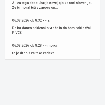
Ali za tega debeluharja neveljajo zakoni slovenije .
Že bi moral biti v zaporu on...
06.08.2026 ob 8:32 - - a:
Da bo danes peklensko vroče in da bom roki držal
PIVCE
06.08.2026 ob 8:28 - - morci:
to je drobiž za take zadeve.