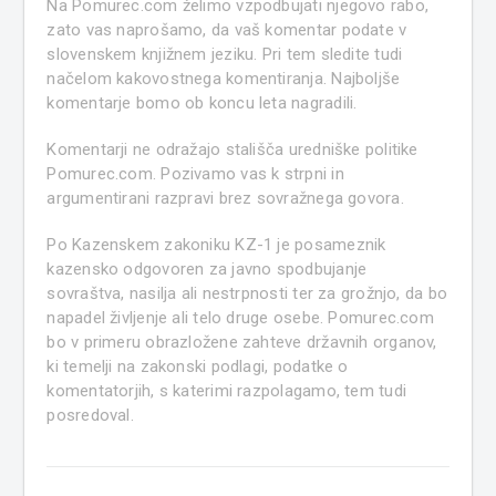
Na Pomurec.com želimo vzpodbujati njegovo rabo,
zato vas naprošamo, da vaš komentar podate v
slovenskem knjižnem jeziku. Pri tem sledite tudi
načelom kakovostnega komentiranja. Najboljše
komentarje bomo ob koncu leta nagradili.
Komentarji ne odražajo stališča uredniške politike
Pomurec.com. Pozivamo vas k strpni in
argumentirani razpravi brez sovražnega govora.
Po Kazenskem zakoniku KZ-1 je posameznik
kazensko odgovoren za javno spodbujanje
sovraštva, nasilja ali nestrpnosti ter za grožnjo, da bo
napadel življenje ali telo druge osebe. Pomurec.com
bo v primeru obrazložene zahteve državnih organov,
ki temelji na zakonski podlagi, podatke o
komentatorjih, s katerimi razpolagamo, tem tudi
posredoval.