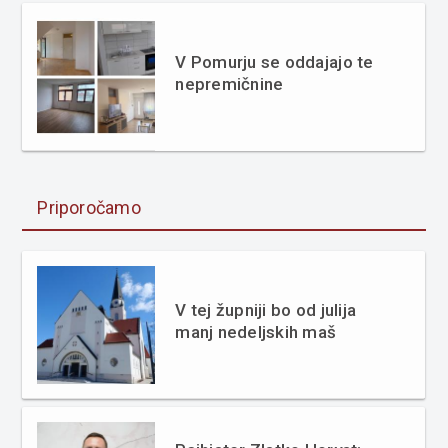
V Pomurju se oddajajo te
nepremičnine
Priporočamo
V tej župniji bo od julija
manj nedeljskih maš