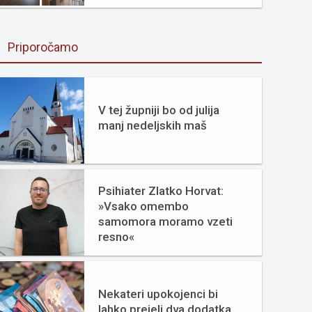
Priporočamo
V tej župniji bo od julija
manj nedeljskih maš
Psihiater Zlatko Horvat:
»Vsako omembo
samomora moramo vzeti
resno«
Nekateri upokojenci bi
lahko prejeli dva dodatka