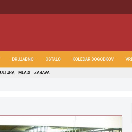
T
DRUŽABNO
OSTALO
KOLEDAR DOGODKOV
VR
ULTURA
MLADI
ZABAVA