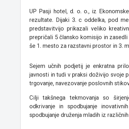
UP Pasji hotel, d. o. o., iz Ekonomsk
rezultate. Dijaki 3. c oddelka, pod m
predstavitvijo prikazali veliko kreativ
prepričali 5 člansko komisijo in zased
še 1. mesto za razstavni prostor in 3. 
Sejem učnih podjetij je enkratna prilo
javnosti in tudi v praksi doživijo svoje
trgovanje, navezovanje poslovnih stikov
Cilji takšnega tekmovanja so širjenj
odkrivanje in spodbujanje inovativni
spodbujanje druženja mladih iz različnih