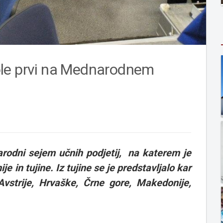
ole prvi na Mednarodnem
u
arodni sejem učnih podjetij, na katerem je
je in tujine. Iz tujine se je predstavljalo kar
, Avstrije, Hrvaške, Črne gore, Makedonije,