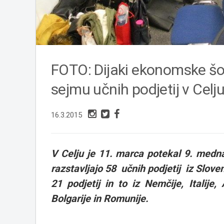
FOTO: Dijaki ekonomske š
sejmu učnih podjetij v Celj
16.3.2015
V Celju je 11. marca potekal 9. medn
razstavljajo 58 učnih podjetij iz Sloveni
21 podjetij in to iz Nemčije, Italije
Bolgarije in Romunije.