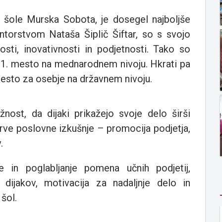
e šole Murska Sobota, je dosegel najboljše
entorstvom Nataša Šiplič Šiftar, so s svojo
nosti, inovativnosti in podjetnosti. Tako so
li 1. mesto na mednarodnem nivoju. Hkrati pa
mesto za osebje na državnem nivoju.
žnost, da dijaki prikažejo svoje delo širši
 prve poslovne izkušnje – promocija podjetja,
.
e in poglabljanje pomena učnih podjetij,
h dijakov, motivacija za nadaljnje delo in
 šol.