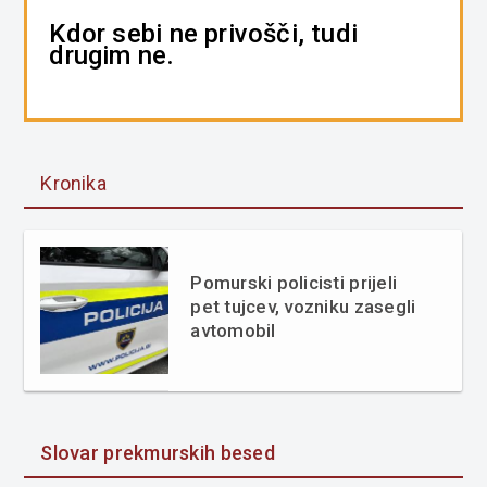
Kdor sebi ne privošči, tudi
drugim ne.
Kronika
Pomurski policisti prijeli
pet tujcev, vozniku zasegli
avtomobil
Slovar prekmurskih besed