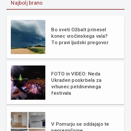
Najbolj brano
Bo sveti Ožbalt prinesel
konec vročinskega vala?
To pravi ljudski pregovor
FOTO in VIDEO: Neda
Ukraden poskrbela za
vrhunec petdnevnega
festivala
V Pomurju se oddajajo te
nepremičnine