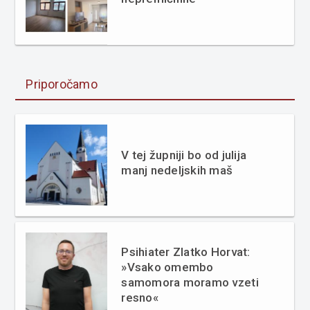
Priporočamo
V tej župniji bo od julija
manj nedeljskih maš
Psihiater Zlatko Horvat:
»Vsako omembo
samomora moramo vzeti
resno«