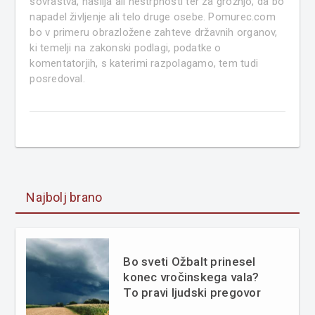
sovraštva, nasilja ali nestrpnosti ter za grožnjo, da bo
napadel življenje ali telo druge osebe. Pomurec.com
bo v primeru obrazložene zahteve državnih organov,
ki temelji na zakonski podlagi, podatke o
komentatorjih, s katerimi razpolagamo, tem tudi
posredoval.
Najbolj brano
Bo sveti Ožbalt prinesel
konec vročinskega vala?
To pravi ljudski pregovor