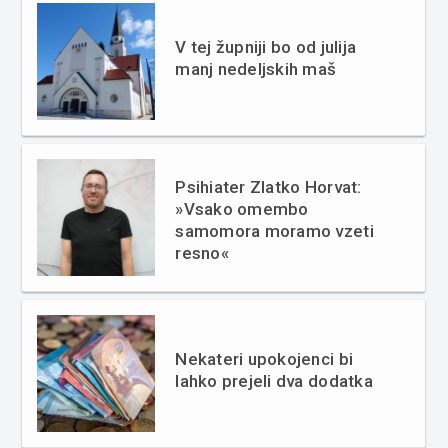
V tej župniji bo od julija
manj nedeljskih maš
Psihiater Zlatko Horvat:
»Vsako omembo
samomora moramo vzeti
resno«
Nekateri upokojenci bi
lahko prejeli dva dodatka