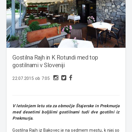
Gostilna Rajh in K Rotundi med top
gostilnami v Sloveniji
22.07.2015 ob 7:05
V letošnjem letu sta za območje Štajerske in Prekmurja
med desetimi boljšimi gostilnami tudi dve gostilni iz
Prekmurja.
Gostilna Rajh iz Bakovec je na sedmem mestu, k njej so