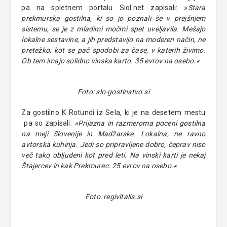
pa na spletnem portalu Siol.net zapisali: »
Stara
prekmurska gostilna, ki so jo poznali še v prejšnjem
sistemu, se je z mladimi močmi spet uveljavila. Mešajo
lokalne sestavine, a jih predstavijo na moderen način, ne
pretežko, kot se pač spodobi za čase, v katerih živimo.
Ob tem imajo solidno vinska karto. 35 evrov na osebo.«
Foto: slo-gostinstvo.si
Za gostilno K Rotundi iz Sela, ki je na desetem mestu
pa so zapisali:
»Prijazna in razmeroma poceni gostilna
na meji Slovenije in Madžarske. Lokalna, ne ravno
avtorska kuhinja. Jedi so pripravljene dobro, čeprav niso
več tako obljudeni kot pred leti. Na vinski karti je nekaj
Štajercev in kak Prekmurec. 25 evrov na osebo.
«
Foto: regivitalis.si