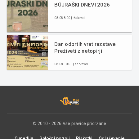
BÜJRAŠKI DNEVI 2026
08.08 8:00 | Ižakovci
Dan odprtih vrat razstave
Preživeti z netopirji
08.08 10:00 | Kančevci
© 2010 - 2026 Vse pravice pridržane
O mediju
Splošni pogoji
Piškotki
Oglaševanje