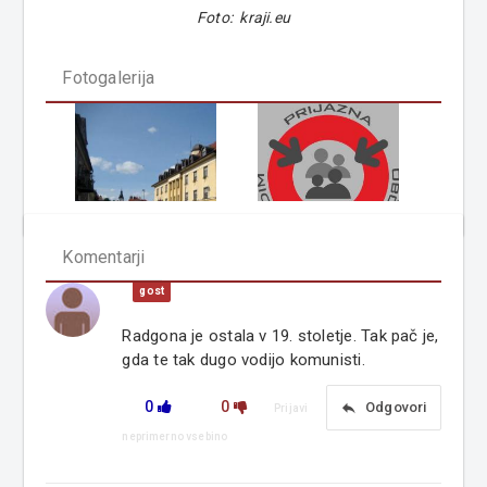
Foto: kraji.eu
Fotogalerija
Komentarji
gost
Radgona je ostala v 19. stoletje. Tak pač je,
gda te tak dugo vodijo komunisti.
0
0
reply
Odgovori
Prijavi
neprimerno vsebino