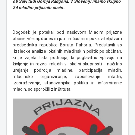
ob Savi tudi Gornja Radgona. V Sloveniji imamo skupno
24 mladim prijaznih občin.
Dogodek je potekal pod naslovom Mladim prijazne
občine včeraj, danes in jutri in častnim pokroviteljstvom
predsednika republike Boruta Pahorja. Predstavili so
izsledke analize lokalnih mladinskih politik po občinah,
ki je zajela tista področja, ki poglavitno vplivajo na
življenje in razvoj mladih v lokalni skupnosti - načrtno
urejanje področja mladine, participacija mladih,
mladinsko organiziranje, zaposlovanje mladih,
izobraževanje, stanovanjska politika in informiranje
mladih, so sporočili z inštituta.