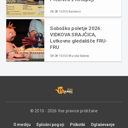
08.08 10:00 | Kančevci
Soboško poletje 2026:
VIDKOVA SRAJČICA,
Lutkovno gledališče FRU-
FRU
08.08 10:00 | Murska Sobota
© 2010 - 2026 Vse pravice pridržane
O mediju
Splošni pogoji
Piškotki
Oglaševanje