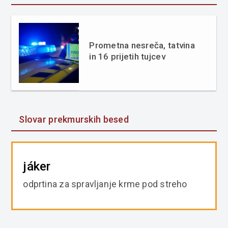
Prometna nesreča, tatvina
in 16 prijetih tujcev
Slovar prekmurskih besed
jáker
odprtina za spravljanje krme pod streho