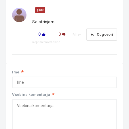
gost
Se strinjam.
0
0
reply
Odgovori
Prijavi
neprimerno vsebino
*
Ime
*
Vsebina komentarja