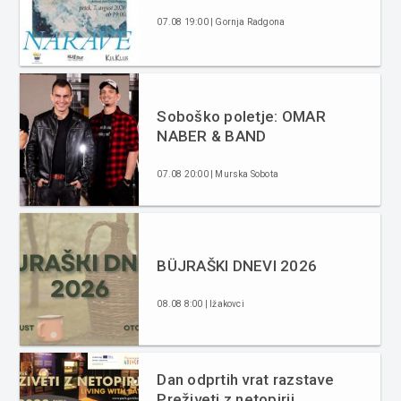
07.08 19:00 | Gornja Radgona
Soboško poletje: OMAR
NABER & BAND
07.08 20:00 | Murska Sobota
BÜJRAŠKI DNEVI 2026
08.08 8:00 | Ižakovci
Dan odprtih vrat razstave
Preživeti z netopirji