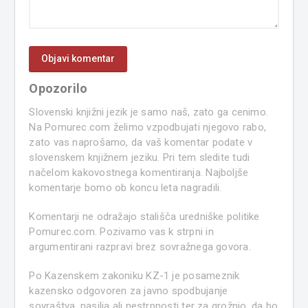
Opozorilo
Slovenski knjižni jezik je samo naš, zato ga cenimo.
Na Pomurec.com želimo vzpodbujati njegovo rabo,
zato vas naprošamo, da vaš komentar podate v
slovenskem knjižnem jeziku. Pri tem sledite tudi
načelom kakovostnega komentiranja. Najboljše
komentarje bomo ob koncu leta nagradili.
Komentarji ne odražajo stališča uredniške politike
Pomurec.com. Pozivamo vas k strpni in
argumentirani razpravi brez sovražnega govora.
Po Kazenskem zakoniku KZ-1 je posameznik
kazensko odgovoren za javno spodbujanje
sovraštva, nasilja ali nestrpnosti ter za grožnjo, da bo