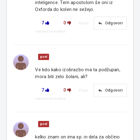
inteligence. Tem apostolom še oni iz
Oxforda do kolen ne sežejo.
7
0
reply
Odgovori
Prijavi
neprimerno vsebino
gost
Ve kdo kako izobrazbo ma ta podžupan,
mora biti zelo šolani, ali?
7
0
reply
Odgovori
Prijavi
neprimerno vsebino
gost
kelko znam on ima sp. in dela za občino