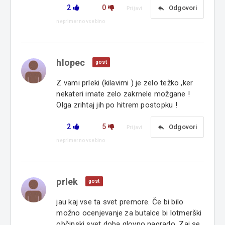
2
0
reply
Odgovori
Prijavi
neprimerno vsebino
hlopec
gost
Z vami prleki (kilavimi ) je zelo težko ,ker
nekateri imate zelo zakrnele možgane !
Olga zrihtaj jih po hitrem postopku !
2
5
reply
Odgovori
Prijavi
neprimerno vsebino
prlek
gost
jau kaj vse ta svet premore. Če bi bilo
možno ocenjevanje za butalce bi lotmerški
občinski svet doba glovno nagrado. Zaj se