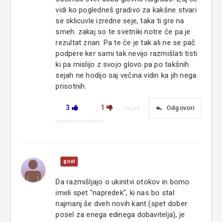
vidi ko pogledneš gradivo za kakšne stvari
se sklicuvle izredne seje, taka ti gre na
smeh. zakaj so te svetniki notre če pa je
rezultat znan. Pa te če je tak ali ne se pač
podpere ker sami tak nevijo razmišlati tisti
ki pa mislijo z svojo glovo pa po takšnih
sejah ne hodijo saj večina vidin ka jih nega
prisotnih.
3
1
reply
Odgovori
Prijavi
neprimerno vsebino
gost
Da razmišljajo o ukinitvi otokov in bomo
imeli spet "napredek", ki nas bo stal
najmanj še dveh novih kant (spet dober
posel za enega edinega dobavitelja), je