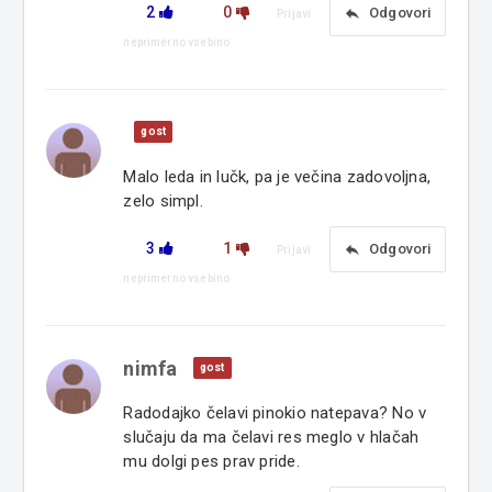
2
0
reply
Odgovori
Prijavi
neprimerno vsebino
gost
Malo leda in lučk, pa je večina zadovoljna,
zelo simpl.
3
1
reply
Odgovori
Prijavi
neprimerno vsebino
nimfa
gost
Radodajko čelavi pinokio natepava? No v
slučaju da ma čelavi res meglo v hlačah
mu dolgi pes prav pride.