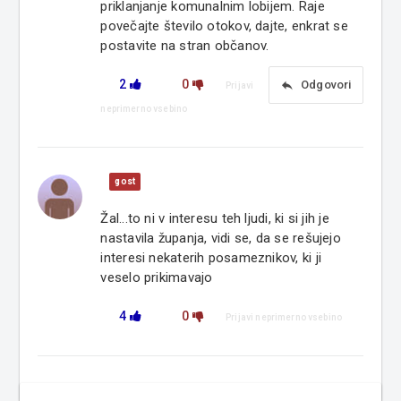
priklanjanje komunalnim lobijem. Raje
povečajte število otokov, dajte, enkrat se
postavite na stran občanov.
2
0
reply
Odgovori
Prijavi
neprimerno vsebino
gost
Žal...to ni v interesu teh ljudi, ki si jih je
nastavila županja, vidi se, da se rešujejo
interesi nekaterih posameznikov, ki ji
veselo prikimavajo
4
0
Prijavi neprimerno vsebino