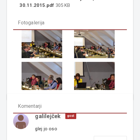
30.11.2015.pdf
305 KB
Fotogalerija
Komentarji
galilejček
gost
glej jo oso