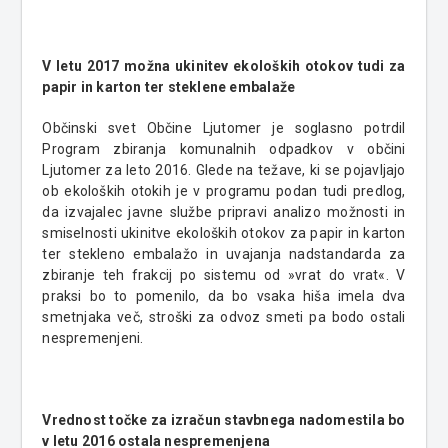
V letu 2017 možna ukinitev ekoloških otokov tudi za
papir in karton ter steklene embalaže
Občinski svet Občine Ljutomer je soglasno potrdil
Program zbiranja komunalnih odpadkov v občini
Ljutomer za leto 2016. Glede na težave, ki se pojavljajo
ob ekoloških otokih je v programu podan tudi predlog,
da izvajalec javne službe pripravi analizo možnosti in
smiselnosti ukinitve ekoloških otokov za papir in karton
ter stekleno embalažo in uvajanja nadstandarda za
zbiranje teh frakcij po sistemu od »vrat do vrat«. V
praksi bo to pomenilo, da bo vsaka hiša imela dva
smetnjaka več, stroški za odvoz smeti pa bodo ostali
nespremenjeni.
Vrednost točke za izračun stavbnega nadomestila bo
v letu 2016 ostala nespremenjena