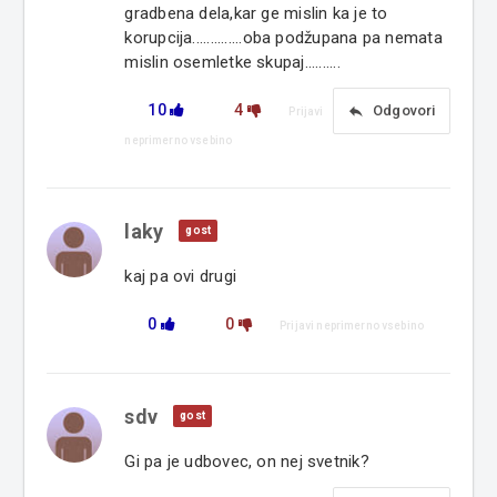
gradbena dela,kar ge mislin ka je to
korupcija..............oba podžupana pa nemata
mislin osemletke skupaj..........
10
4
reply
Odgovori
Prijavi
neprimerno vsebino
laky
gost
kaj pa ovi drugi
0
0
Prijavi neprimerno vsebino
sdv
gost
Gi pa je udbovec, on nej svetnik?