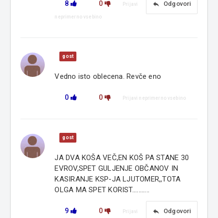
8
0
reply
Odgovori
Prijavi
neprimerno vsebino
gost
Vedno isto oblecena. Revče eno
0
0
Prijavi neprimerno vsebino
gost
JA DVA KOŠA VEČ,EN KOŠ PA STANE 30
EVROV,SPET GULJENJE OBČANOV IN
KASIRANJE KSP-JA LJUTOMER,,TOTA
OLGA MA SPET KORIST...........
9
0
reply
Odgovori
Prijavi