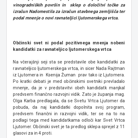
vinogradniških površin in sklep o določitvi točke za
izračun Nadomestila za izračun stavbnega zemljišča ter
podal mnenje o novi ravnateljici ljutomerskega vrtca.
Občinski svet ni podal pozitivnega mnenja nobeni
kandidatki za ravnateljico ljutomerskega vrtca
Na včerajšnji seji sta se predstavile obe kandidatki za
ravnateljico ljutomerskega vrtca, in sicer Nada Rajtman
iz Ljutomera in Ksenija Žuman prav tako iz Ljutomera.
Po kratki debati je med občinskimi svetniki prevladalo
mnenje, da je v predstavitvi obeh kandidatk manjkal
predvsem finančno razvojni vidik. Zato je županja mag.
Olga Karba predlagala, da se Svetu Vrtca Ljutomer da
pobuda, da naj kandidatki dopolnita svoj program,
predvsem finančni in razvojni vidik, ter se na to na
podlagi tega med kandidatkama odloči kar Svet Vrtca
Ljutomer. Občinski svet je ta predlog sklepa sprejel z 11
glasovi za in 4 proti.