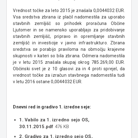
Vrednost točke za leto 2015 je znašala 0,0044032 EUR.
Vsa sredstva zbrana iz plačil nadomestila za uporabo
stavbnih zemljišč so prihodek proračuna Občine
Ljutomer in se namensko uporabljajo za pridobivanje
stavbnih zemljišč, pripravo in opremljanje stavbnih
zemljišč in investicije v javno infrastrukturo. Zbrana
sredstva se porabijo praviloma na območju krajevne
skupnosti v kateri so bila zbrana. Odmera nadomestila
je v letu 2015 znašala skupaj okrog 785.269,00 EUR.
Občinski svet je z 10 glasovi za in 4 proti sprejel, da
vrednost točke za izračun stavbnega nadomestila tudi
v letu 2016 ostane 0,0044032 EUR.
Dnevni red in gradivo 1. izredne seje:
1. Vabilo za 1. izredno sejo OS,
30.11.2015.pdf
476 KB
2. Gradivo za 1. izredno sejo OS,