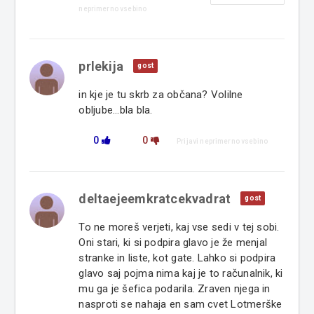
neprimerno vsebino
prlekija
gost
in kje je tu skrb za občana? Volilne
obljube...bla bla.
0
0
Prijavi neprimerno vsebino
deltaejeemkratcekvadrat
gost
To ne moreš verjeti, kaj vse sedi v tej sobi.
Oni stari, ki si podpira glavo je že menjal
stranke in liste, kot gate. Lahko si podpira
glavo saj pojma nima kaj je to računalnik, ki
mu ga je šefica podarila. Zraven njega in
nasproti se nahaja en sam cvet Lotmerške