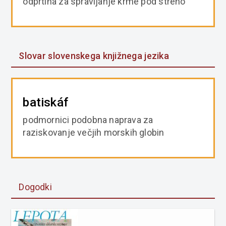
odprtina za spravljanje krme pod streho
Slovar slovenskega knjižnega jezika
batiskáf
podmornici podobna naprava za
raziskovanje večjih morskih globin
Dogodki