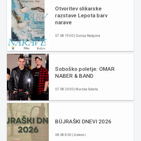
Otvoritev slikarske
razstave Lepota barv
narave
07.08 19:00 | Gornja Radgona
Soboško poletje: OMAR
NABER & BAND
07.08 20:00 | Murska Sobota
BÜJRAŠKI DNEVI 2026
08.08 8:00 | Ižakovci