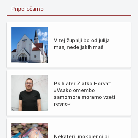
Priporočamo
V tej župniji bo od julija
manj nedeljskih maš
Psihiater Zlatko Horvat:
»Vsako omembo
samomora moramo vzeti
resno«
Nekateri upokojenci bi