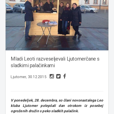
Mladi Leoti razveseljevali Ljutomerčane s
sladkimi palačinkami
Ljutomer, 30.12.2015
V ponedeljek, 28. decembra, so člani novonastalega Leo
kluba Ljutomer polepšali dan otrokom iz posebej
ogroženih družin s peko sladkih palačink.