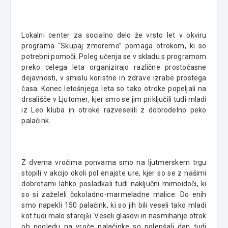
Lokalni center za socialno delo že vrsto let v okviru
programa “Skupaj zmoremo” pomaga otrokom, ki so
potrebni pomoči. Poleg učenja se v skladu s programom
preko celega leta organizirajo različne prostočasne
dejavnosti, v smislu koristne in zdrave izrabe prostega
časa. Konec letošnjega leta so tako otroke popeljali na
drsališče v Ljutomer, kjer smo se jim priključili tudi mladi
iz Leo kluba in otroke razveselili z dobrodelno peko
palačink.
Z dvema vročima ponvama smo na ljutmerskem trgu
stopili v akcijo okoli pol enajste ure, kjer so se z našimi
dobrotami lahko posladkali tudi naključni mimoidoči, ki
so si zaželeli čokoladno-marmeladne malice. Do enih
smo napekli 150 palačink, ki so jih bili veseli tako mladi
kot tudi malo starejši. Veseli glasovi in nasmihanje otrok
ob pogledu na vroče palačinke so polepšali dan tudi