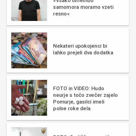
»Vsako omembo
samomora moramo vzeti
resno«
Nekateri upokojenci bi
lahko prejeli dva dodatka
FOTO in VIDEO: Hudo
neurje s točo zvečer zajelo
Pomurje, gasilci imeli
polne roke dela