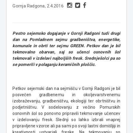
Gornja Radgona, 2.4.2016
Pestro sejemsko dogajanje v Gornji Radgoni tudi drugi
dan na Pomladnem sejmu gradbeništva, energetike,
komunale in obrti ter sejmu GREEN. Petkov dan je bil
tekmovalno obarvan, saj so učenci osnovnih šol
tekmovali v izdelavi najboljših fresk. Srednješolci pa so
se pomerili v polaganju keramičnih ploščic.
Petkov sejemski dan na sejmišču v Gornji Radgoni je bil
posvečen gradbenemu in okoljevarstvenemu
izobraževanju, gradbeništvu, ekologiji ter obrtništvu in
podjetništvu. V sodelovanju z večino Pomurskih
osnovnih šol so ponovno pripravili tekmovanje učencev
v izdelovanju fresk. Slednji so lahko izbrali vnaprej
pripravljene vzorce ali pa sami po svoji lastni domišljiji in
kreativnosti ustvarjali freske. Na tekmovanju so