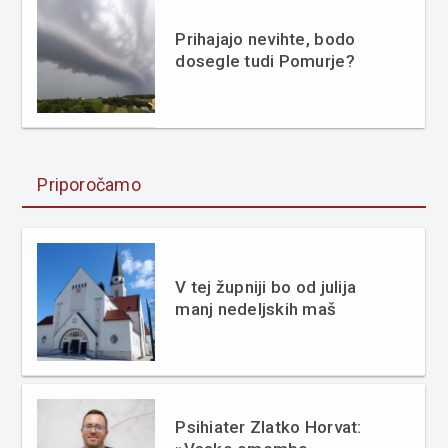
Prihajajo nevihte, bodo
dosegle tudi Pomurje?
Priporočamo
V tej župniji bo od julija
manj nedeljskih maš
Psihiater Zlatko Horvat: