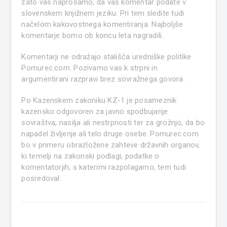
zato vas naprošamo, da vaš komentar podate v
slovenskem knjižnem jeziku. Pri tem sledite tudi
načelom kakovostnega komentiranja. Najboljše
komentarje bomo ob koncu leta nagradili.
Komentarji ne odražajo stališča uredniške politike
Pomurec.com. Pozivamo vas k strpni in
argumentirani razpravi brez sovražnega govora.
Po Kazenskem zakoniku KZ-1 je posameznik
kazensko odgovoren za javno spodbujanje
sovraštva, nasilja ali nestrpnosti ter za grožnjo, da bo
napadel življenje ali telo druge osebe. Pomurec.com
bo v primeru obrazložene zahteve državnih organov,
ki temelji na zakonski podlagi, podatke o
komentatorjih, s katerimi razpolagamo, tem tudi
posredoval.