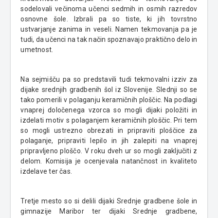
sodelovali večinoma učenci sedmih in osmih razredov
osnovne šole. Izbrali pa so tiste, ki jih tovrstno
ustvarjanje zanima in veseli. Namen tekmovanja pa je
tudi, da učenci na tak način spoznavajo praktično delo in
umetnost.
Na sejmišču pa so predstavili tudi tekmovalni izziv za
dijake srednjih gradbenih šol iz Slovenije. Slednji so se
tako pomerili v polaganju keramičnih ploščic. Na podlagi
vnaprej določenega vzorca so mogli dijaki položiti in
izdelati motiv s polaganjem keramičnih ploščic. Pri tem
so mogli ustrezno obrezati in pripraviti ploščice za
polaganje, pripraviti lepilo in jih zalepiti na vnaprej
pripravljeno ploščo. V roku dveh ur so mogli zaključiti z
delom. Komisija je ocenjevala natančnost in kvaliteto
izdelave ter čas.
Tretje mesto so si delili dijaki Srednje gradbene šole in
gimnazije Maribor ter dijaki Srednje gradbene,