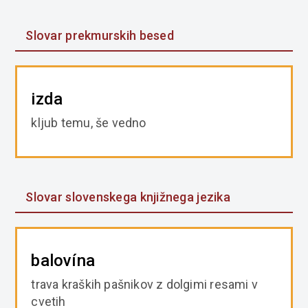
Slovar prekmurskih besed
izda
kljub temu, še vedno
Slovar slovenskega knjižnega jezika
balovína
trava kraških pašnikov z dolgimi resami v
cvetih