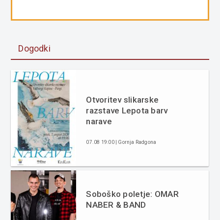
Dogodki
Otvoritev slikarske
razstave Lepota barv
narave
07.08 19:00 | Gornja Radgona
Soboško poletje: OMAR
NABER & BAND