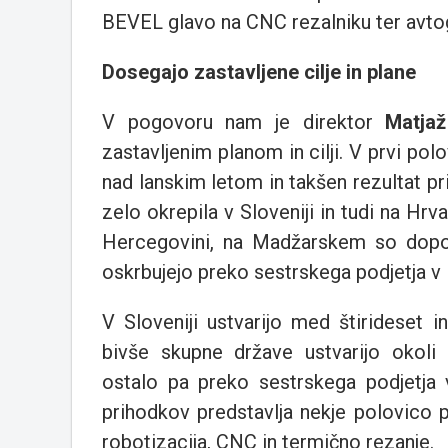
BEVEL glavo na CNC rezalniku ter avt
Dosegajo zastavljene cilje in plane
V pogovoru nam je direktor
Matja
zastavljenim planom in cilji. V prvi pol
nad lanskim letom in takšen rezultat pri
zelo okrepila v Sloveniji in tudi na Hr
Hercegovini, na Madžarskem so dopolni
oskrbujejo preko sestrskega podjetja v 
V Sloveniji ustvarijo med štirideset 
bivše skupne države ustvarijo okoli 
ostalo pa preko sestrskega podjetja v
prihodkov predstavlja nekje polovico p
robotizacija, CNC in termično rezanje.