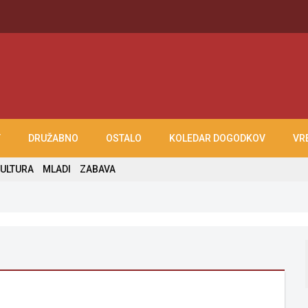
T
DRUŽABNO
OSTALO
KOLEDAR DOGODKOV
VR
ULTURA
MLADI
ZABAVA