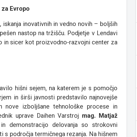
r za Evropo
iskanja inovativnih in vedno novih – boljših
spešen nastop na tržišču. Podjetje v Lendavi
 in sicer kot proizvodno-razvojni center za
ravilo hišni sejem, na katerem je s pomočjo
jem in širši javnosti predstavilo najnovejše
 in nove izboljšane tehnološke procese in
ednik uprave Daihen Varstroj
mag. Matjaž
 in demonstracijo delovanja so strokovni
ti s področja termičnega rezanja. Na hišnem