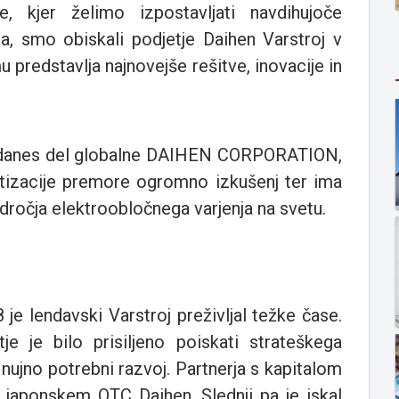
 kjer želimo izpostavljati navdihujoče
a, smo obiskali podjetje Daihen Varstroj v
 predstavlja najnovejše rešitve, inovacije in
e danes del globalne DAIHEN CORPORATION,
botizacije premore ogromno izkušenj ter ima
odročja elektroobločnega varjenja na svetu.
je lendavski Varstroj preživljal težke čase.
je je bilo prisiljeno poiskati strateškega
a nujno potrebni razvoj. Partnerja s kapitalom
v japonskem OTC Daihen. Slednji pa je iskal