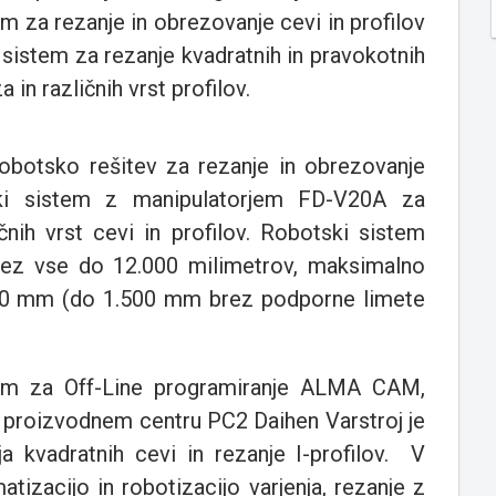
em za rezanje in obrezovanje cevi in profilov
 sistem za rezanje kvadratnih in pravokotnih
in različnih vrst profilov.
 robotsko rešitev za rezanje in obrezovanje
tski sistem z manipulatorjem FD-V20A za
čnih vrst cevi in profilov. Robotski sistem
ez vse do 12.000 milimetrov, maksimalno
000 mm (do 1.500 mm brez podporne limete
stem za Off-Line programiranje ALMA CAM,
 proizvodnem centru PC2 Daihen Varstroj je
ja kvadratnih cevi in rezanje I-profilov. V
tizacijo in robotizacijo varjenja, rezanje z