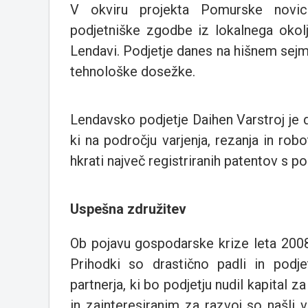
V okviru projekta Pomurske novice,
podjetniške zgodbe iz lokalnega okolj
Lendavi. Podjetje danes na hišnem sejmu
tehnološke dosežke.
Lendavsko podjetje Daihen Varstroj j
ki na področju varjenja, rezanja in ro
hkrati največ registriranih patentov s p
Uspešna združitev
Ob pojavu gospodarske krize leta 2008 
Prihodki so drastično padli in podjet
partnerja, ki bo podjetju nudil kapital z
in zainteresiranim za razvoj so našli 