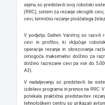
sejmu so predstavili svoj robotski sist
(RRC), sistem za rezanje okroglih cevi,
cevi, termično rezanje ploščatega železa 
V podjetju Daihen Varstroj so razvili
cevi in profilov, ki vključuje robo
operacije rezanja in obrezovanja razli
omogoča maksimalno dolžino za razr
dolžino razrezane cevi pa vse do 5.
A3).
V nadaljevanju so predstavili še si
izdelavo programa in prenos na RRC. V
potekala praktična predstavitev rezan
tehnološkem centru so prikazali avtoma