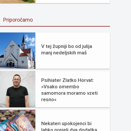
Priporočamo
V tej župniji bo od julija
manj nedeljskih maš
Psihiater Zlatko Horvat:
»Vsako omembo
samomora moramo vzeti
resno«
Nekateri upokojenci bi
lahko prejeli dva dodatka