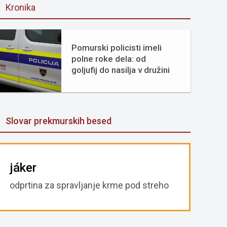
Kronika
Pomurski policisti imeli
polne roke dela: od
goljufij do nasilja v družini
Slovar prekmurskih besed
jáker
odprtina za spravljanje krme pod streho