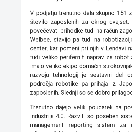
V podjetju trenutno dela skupno 151 z
število zaposlenih za okrog dvajset. V
povečevati prihodke tudi na račun zago
Welbee, stavijo pa tudi na robotizaci
center, kar pomeni pri njih v Lendavi na
tudi veliko perifernih naprav za roboti
imajo veliko ekipo domačih strokovnja
razvoju tehnologij je sestavni del d
področja robotike pa prihaja iz Japo
zaposlenih. Slednji so se dobro prilagodi
Trenutno dajejo velik poudarek na p
Industrija 4.0. Razvili so poseben si
management reporting sistem za n