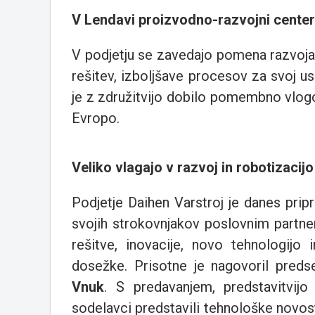
V Lendavi proizvodno-razvojni cente
V podjetju se zavedajo pomena razvoja, 
rešitev, izboljšave procesov za svoj u
je z združitvijo dobilo pomembno vlogo
Evropo.
Veliko vlagajo v razvoj in robotizacijo
Podjetje Daihen Varstroj je danes prip
svojih strokovnjakov poslovnim partner
rešitve, inovacije, novo tehnologijo
dosežke. Prisotne je nagovoril preds
Vnuk
. S predavanjem, predstavitvijo
sodelavci predstavili tehnološke novos