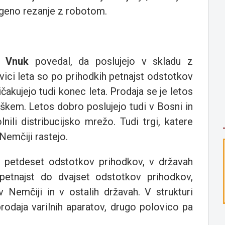
ogeno rezanje z robotom.
ž Vnuk
povedal, da poslujejo v skladu z
ovici leta so po prihodkih petnajst odstotkov
čakujejo tudi konec leta. Prodaja se je letos
vaškem. Letos dobro poslujejo tudi v Bosni in
li distribucijsko mrežo. Tudi trgi, katere
Nemčiji rastejo.
in petdeset odstotkov prihodkov, v državah
petnajst do dvajset odstotkov prihodkov,
 Nemčiji in v ostalih državah. V strukturi
rodaja varilnih aparatov, drugo polovico pa