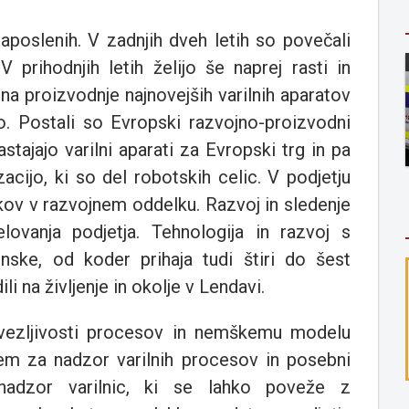
aposlenih. V zadnjih dveh letih so povečali
 prihodnjih letih želijo še naprej rasti in
na proizvodnje najnovejših varilnih aparatov
jo. Postali so Evropski razvojno-proizvodni
stajajo varilni aparati za Evropski trg in pa
zacijo, ki so del robotskih celic. V podjetju
kov v razvojnem oddelku. Razvoj in sledenje
elovanja podjetja. Tehnologija in razvoj s
nske, od koder prihaja tudi štiri do šest
li na življenje in okolje v Lendavi.
ovezljivosti procesov in nemškemu modelu
stem za nadzor varilnih procesov in posebni
adzor varilnic, ki se lahko poveže z