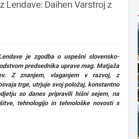
z Lendave: Daihen Varstroj z
 Lendave je zgodba o uspešni slovensko-
d vodstvom predsednika uprave mag. Matjaža
ev. Z znanjem, vlaganjem v razvoj, z
osvaja trge, utrjuje svoj položaj, konstantno
jetju so danes pripravili hišni sejem, na
šitve, tehnologijo in tehnološke novosti s