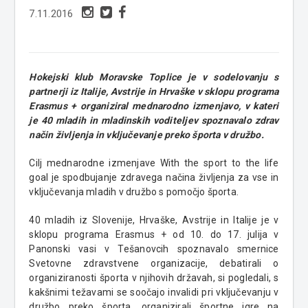
7.11.2016
Hokejski klub Moravske Toplice je v sodelovanju s
partnerji iz Italije, Avstrije in Hrvaške v sklopu programa
Erasmus + organiziral mednarodno izmenjavo, v kateri
je 40 mladih in mladinskih voditeljev spoznavalo zdrav
način življenja in vključevanje preko športa v družbo.
Cilj mednarodne izmenjave With the sport to the life
goal je spodbujanje zdravega načina življenja za vse in
vključevanja mladih v družbo s pomočjo športa.
40 mladih iz Slovenije, Hrvaške, Avstrije in Italije je v
sklopu programa Erasmus + od 10. do 17. julija v
Panonski vasi v Tešanovcih spoznavalo smernice
Svetovne zdravstvene organizacije, debatirali o
organiziranosti športa v njihovih državah, si pogledali, s
kakšnimi težavami se soočajo invalidi pri vključevanju v
družbo preko športa, organizirali športne igre na