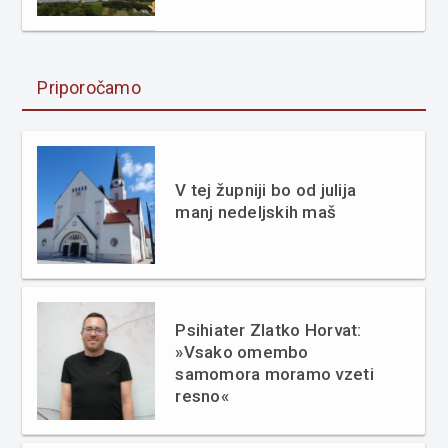
Priporočamo
V tej župniji bo od julija
manj nedeljskih maš
Psihiater Zlatko Horvat:
»Vsako omembo
samomora moramo vzeti
resno«