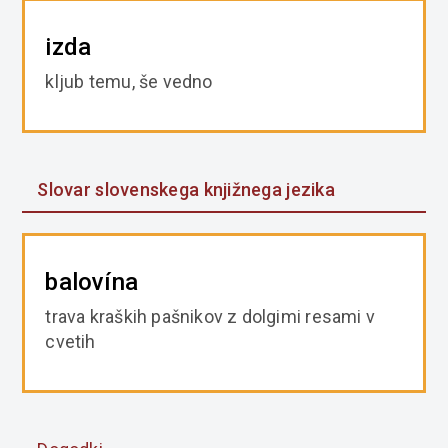
izda
kljub temu, še vedno
Slovar slovenskega knjižnega jezika
balovína
trava kraških pašnikov z dolgimi resami v
cvetih