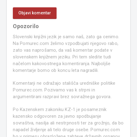
Opozorilo
Slovenski knjižni jezik je samo naš, zato ga cenimo.
Na Pomurec.com želimo vzpodbujati njegovo rabo,
zato vas naprošamo, da vaš komentar podate v
slovenskem knjižnem jeziku. Pri tem sledite tudi
načelom kakovostnega komentiranja. Najboljše
komentarje bomo ob koncu leta nagradili.
Komentarji ne odražajo stališča uredniške politike
Pomurec.com. Pozivamo vas k strpni in
argumentirani razpravi brez sovražnega govora.
Po Kazenskem zakoniku KZ-1 je posameznik
kazensko odgovoren za javno spodbujanje
sovraštva, nasilja ali nestrpnosti ter za grožnjo, da bo
napadel življenje ali telo druge osebe. Pomurec.com
bo v primeru obrazložene zahteve državnih organov,