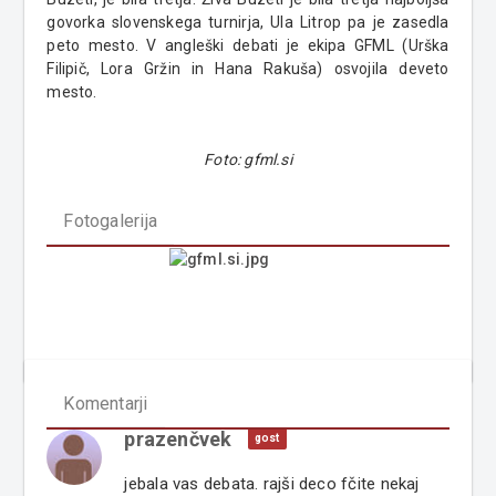
govorka slovenskega turnirja, Ula Litrop pa je zasedla
peto mesto. V angleški debati je ekipa GFML (Urška
Filipič, Lora Gržin in Hana Rakuša) osvojila deveto
mesto.
Foto: gfml.si
Fotogalerija
Komentarji
prazenčvek
gost
jebala vas debata. rajši deco fčite nekaj