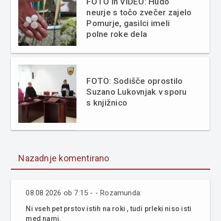
FOTO in VIDEO: Hudo
neurje s točo zvečer zajelo
Pomurje, gasilci imeli
polne roke dela
FOTO: Sodišče oprostilo
Suzano Lukovnjak v sporu
s knjižnico
Nazadnje komentirano
08.08.2026 ob 7:15 - - Rozamunda:
Ni vseh pet prstov istih na roki , tudi prleki niso isti
med nami.