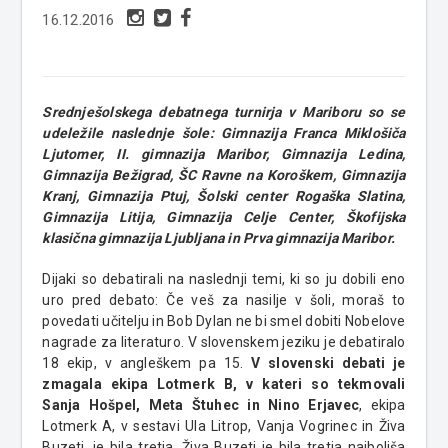
16.12.2016
Srednješolskega debatnega turnirja v Mariboru so se
udeležile naslednje šole: Gimnazija Franca Miklošiča
Ljutomer, II. gimnazija Maribor, Gimnazija Ledina,
Gimnazija Bežigrad, ŠC Ravne na Koroškem, Gimnazija
Kranj, Gimnazija Ptuj, Šolski center Rogaška Slatina,
Gimnazija Litija, Gimnazija Celje Center, Škofijska
klasična gimnazija Ljubljana in Prva gimnazija Maribor.
Dijaki so debatirali na naslednji temi, ki so ju dobili eno
uro pred debato: Če veš za nasilje v šoli, moraš to
povedati učitelju in Bob Dylan ne bi smel dobiti Nobelove
nagrade za literaturo. V slovenskem jeziku je debatiralo
18 ekip, v angleškem pa 15.
V slovenski debati je
zmagala ekipa Lotmerk B, v kateri so tekmovali
Sanja Hošpel, Meta Štuhec in Nino Erjavec
, ekipa
Lotmerk A, v sestavi Ula Litrop, Vanja Vogrinec in Živa
Buzeti, je bila tretja. Živa Buzeti je bila tretja najboljša