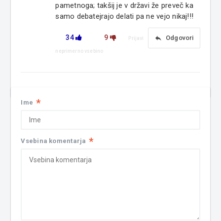
pametnoga; takšij je v državi že preveč ka
samo debatejrajo delati pa ne vejo nikaj!!!
34
9
reply
Odgovori
Prijavi
neprimerno vsebino
*
Ime
*
Vsebina komentarja