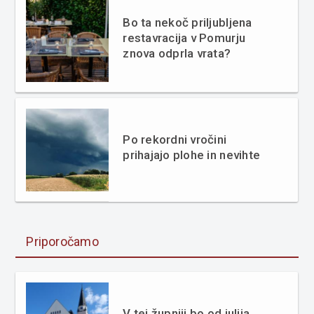
Bo ta nekoč priljubljena
restavracija v Pomurju
znova odprla vrata?
Po rekordni vročini
prihajajo plohe in nevihte
Priporočamo
V tej župniji bo od julija