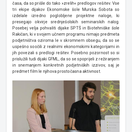
časa, da so prišle do tako »zrelih« predlogov rešitev. Vse
tri ekipe dijakov Ekonomske šole Murska Sobota so
izdelale izredno poglobljene projektne naloge, ki
presegajo okvirje srednješolskih seminarskih nalog.
Posebej velja pohvaliti dijake SPTŠ in Biotehniške šole
Rakičan, ki v svojem učnem programu nimajo predmeta
podjetništva oziroma le v skromnem obsegu, da so se
uspešno soočili z realnimi ekonomskimi kategorijami in
jih povezali s predlogi rešitev. Posebno pozornost so si
prislužili tudi dijaki GFML, da so se spoprijeli z režiranjem
in snemanjem konkretnih podjetniških izzivov, saj je
predmet film le njihova prostočasna aktivnost.