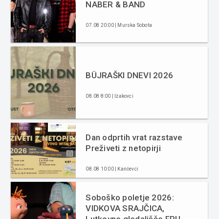
NABER & BAND
07.08 20:00 | Murska Sobota
BÜJRAŠKI DNEVI 2026
08.08 8:00 | Ižakovci
Dan odprtih vrat razstave
Preživeti z netopirji
08.08 10:00 | Kančevci
Soboško poletje 2026:
VIDKOVA SRAJČICA,
Lutkovno gledališče FRU-