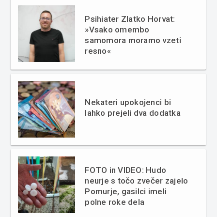
Psihiater Zlatko Horvat:
»Vsako omembo
samomora moramo vzeti
resno«
Nekateri upokojenci bi
lahko prejeli dva dodatka
FOTO in VIDEO: Hudo
neurje s točo zvečer zajelo
Pomurje, gasilci imeli
polne roke dela