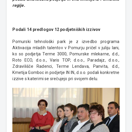
regije.
Podali 14 predlogov 12 podjetniških izzivov
Pomurski tehnološki park je z izvedbo programa
Aktivacija mladih talentov v Pomurju pričel v juliju lani,
ko so podjetja Terme 3000, Pomurske mlekarne, d.d.,
Roto ECO, d.o.o., Varis TOP, d.o.o., Paradajz, d.o.o.,
Zdravilišče Radenci, Terme Lendava, Panvita, d.d.,
Kmetija Gomboc in podjetje IN IN, d.o.o. podali konkretne
izzive s katerimi se srečujejo pri svojem delu.