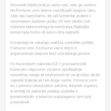
Slovenski knjižni jezik je samo naš, zato ga cenimo.
Na Pomurec.com želimo vzpodbujati njegovo rabo,
zato vas naprošamo, da vaš komentar podate v
slovenskem knjižnem jeziku. Pri tem sledite tudi
načelom kakovostnega komentiranja. Najboljše
komentarje bomo ob koncu leta nagradili.
Komentarji ne odražajo stališča uredniške politike
Pomurec.com. Pozivamo vas k strpni in
argumentirani razpravi brez sovražnega govora.
Po Kazenskem zakoniku KZ-1 je posameznik
kazensko odgovoren za javno spodbujanje
sovraštva, nasilja ali nestrpnosti ter za grožnjo, da bo
napadel življenje ali telo druge osebe. Pomurec.com
bo v primeru obrazložene zahteve državnih organov,
ki temelji na zakonski podlagi, podatke o
komentatorjih, s katerimi razpolagamo, tem tudi
posredoval.