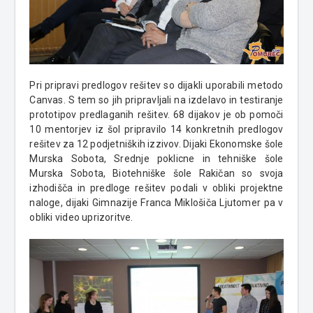
Pri pripravi predlogov rešitev so dijakli uporabili metodo
Canvas. S tem so jih pripravljali na izdelavo in testiranje
prototipov predlaganih rešitev. 68 dijakov je ob pomoči
10 mentorjev iz šol pripravilo 14 konkretnih predlogov
rešitev za 12 podjetniških izzivov. Dijaki Ekonomske šole
Murska Sobota, Srednje poklicne in tehniške šole
Murska Sobota, Biotehniške šole Rakičan so svoja
izhodišča in predloge rešitev podali v obliki projektne
naloge, dijaki Gimnazije Franca Miklošiča Ljutomer pa v
obliki video uprizoritve.