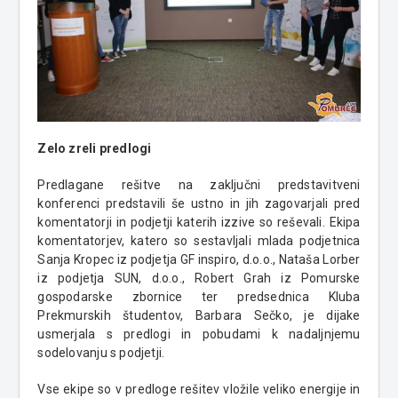
Zelo zreli predlogi
Predlagane rešitve na zaključni predstavitveni
konferenci predstavili še ustno in jih zagovarjali pred
komentatorji in podjetji katerih izzive so reševali. Ekipa
komentatorjev, katero so sestavljali mlada podjetnica
Sanja Kropec iz podjetja GF inspiro, d.o.o., Nataša Lorber
iz podjetja SUN, d.o.o., Robert Grah iz Pomurske
gospodarske zbornice ter predsednica Kluba
Prekmurskih študentov, Barbara Sečko, je dijake
usmerjala s predlogi in pobudami k nadaljnjemu
sodelovanju s podjetji.
Vse ekipe so v predloge rešitev vložile veliko energije in