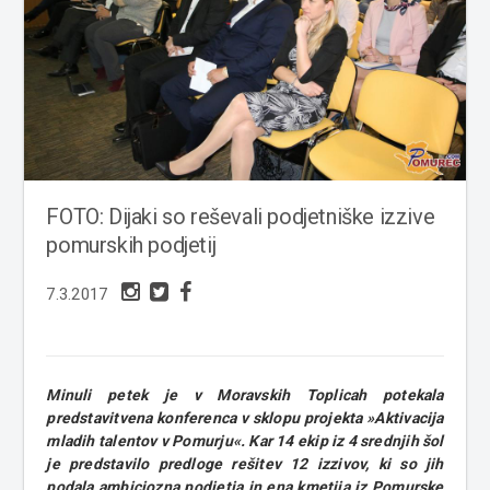
FOTO: Dijaki so reševali podjetniške izzive
pomurskih podjetij
7.3.2017
Minuli petek je v Moravskih Toplicah potekala
predstavitvena konferenca v sklopu projekta »Aktivacija
mladih talentov v Pomurju«. Kar 14 ekip iz 4 srednjih šol
je predstavilo predloge rešitev 12 izzivov, ki so jih
podala ambiciozna podjetja in ena kmetija iz Pomurske