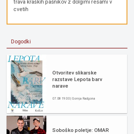
trava kraških pašnikov z dolgimi resami v
cvetih
Dogodki
Otvoritev slikarske
razstave Lepota barv
narave
07.08 19:00 | Gornja Radgona
Soboško poletje: OMAR