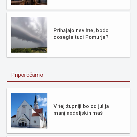
Prihajajo nevihte, bodo
dosegle tudi Pomurje?
Priporočamo
V tej župniji bo od julija
manj nedeljskih maš